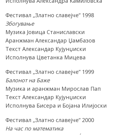
Исполнува Александра Камиловска
Фестивал „Златно славејче“ 1998
Збогување
Музика Јовица Станиславски
Аранжман Александар Џамбазов
Текст Александар Кујунџиски
Исполнува Цветанка Мицева
Фестивал „Златно славејче“ 1999
Балонот на Баже
Музика и аранжман Мирослав Пап
Текст Александар Кујунџиски
Исполнува Бисера и Бојана Илијоски
Фестивал „Златно славејче“ 2000
На час по математика