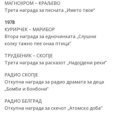
МАГНОХРОМ – КРАЉЕВО
Трета награда за песната „Името твое“
1978
КУРИРЧЕК – МАРИБОР
Втора награда за едночинката „Слушни
колку тажно пее онаа птица“
ТРУДБЕНИК – СКОПЈЕ
Трета награда за расказот „Надојдени реки“
РАДИО СКОПЈЕ
Откупна награда за радио драмата за деца
„Бомби и бонбони“
РАДИО БЕЛГРАД
Откупна награда за скечот „Атомско доба“