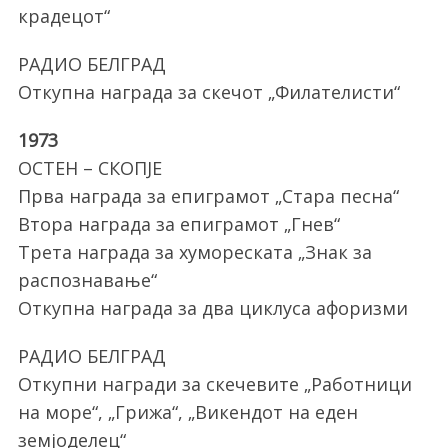
крадецот“
РАДИО БЕЛГРАД
Откупна награда за скечот „Филателисти“
1973
ОСТЕН – СКОПЈЕ
Прва награда за епиграмот „Стара песна“
Втора награда за епиграмот „Гнев“
Трета награда за хумореската „Знак за
распознавање“
Откупна награда за два циклуса афоризми
РАДИО БЕЛГРАД
Откупни награди за скечевите „Работници
на море“, „Грижа“, „Викендот на еден
земјоделец“