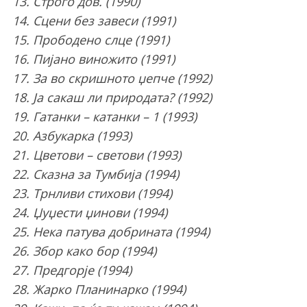
13. Строго дов. (1990)
14. Сцени без завеси (1991)
15. Прободено слце (1991)
16. Пијано виножито (1991)
17. За во скришното џепче (1992)
18. Ја сакаш ли природата? (1992)
19. Гатанки – катанки – 1 (1993)
20. Азбукарка (1993)
21. Цветови – светови (1993)
22. Сказна за Тумбија (1994)
23. Трнливи стихови (1994)
24. Џуџести џинови (1994)
25. Нека патува добрината (1994)
26. Збор како бор (1994)
27. Предгорје (1994)
28. Жарко Планинарко (1994)