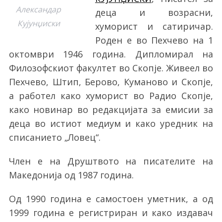
Александар
деца и возрасни,
Кујунџиски
хуморист и сатиричар.
Роден е во Пехчево на 1
октомври 1946 година. Дипломирал на
Филозофскиот факултет во Скопје. Живеел во
Пехчево, Штип, Берово, Куманово и Скопје,
а работел како хуморист во Радио Скопје,
како новинар во редакцијата за емисии за
деца во истиот медиум и како уредник на
списанието „Ловец“.
Член е на Друштвото на писателите на
Македонија од 1987 година.
Од 1990 година е самостоен уметник, а од
1999 година е регистриран и како издавач