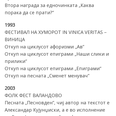
Втора награда за едночинката „Каква
порака да се прати?“
1993
ФЕСТИВАЛ НА ХУМОРОТ IN VINICA VERITAS –
ВИНИЦА
Откуп на циклусот афоризми „Ав“
Откуп на циклусот епиграми „Наши слики и
прилики“
Откуп на циклусот епиграми „Епиграми“
Откуп на песната „Сменет менувач“
2003
ФОЛК ФЕСТ ВАЛАНДОВО
Песната „Песновден“, чиј автор на текстот е
Александар Кујунџиски, а е во исполнение