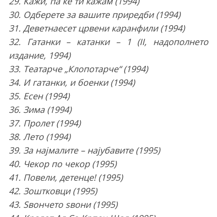
29. Кажи, па ќе ти кажам (1994)
30. Одберете за вашите приредби (1994)
31. Деветнаесет црвени каранфили (1994)
32. Гатанки – катанки – 1 (II, надополнето
издание, 1994)
33. Театарче „Клопотарче“ (1994)
34. И гатанки, и боенки (1994)
35. Есен (1994)
36. Зима (1994)
37. Пролет (1994)
38. Лето (1994)
39. За најмалите – најубавите (1995)
40. Чекор по чекор (1995)
41. Повели, детенце! (1995)
42. Зоштковци (1995)
43. Ѕвончето ѕвони (1995)