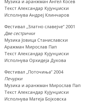
Музика и аранжман Ангел Ќосев
Текст Александар Кујунџиски
Исполнува Андреј Клинчаров
Фестивал „Златно славејче“ 2001
Две сестрички
Музика Јовица Станиславски
Аражман Мирослав Пап
Текст Александар Кујунџиски
Исполнува Орхидеја Дукова
Фестивал „Поточиња“ 2004
Печурки
Музика и аранжман Мирослав Пап
Текст Александар Кујунџиски
Исполнува Матеја Бојковска