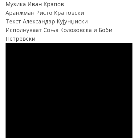
Музика Иван Крапов
Аранжман Ристо Краповски
Текст Александар Кујунџиски
Исполнуваат Соња Колозовска и Боби
Петревски