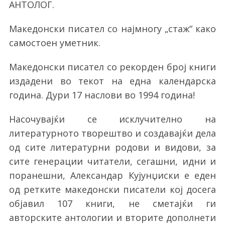
АНТОЛОГ.
Македонски писател со најмногу „стаж“ како
самостоен уметник.
Македонски писател со рекорден број книги
издадени во текот на една календарска
година. Дури 17 наслови во 1994 година!
Насочувајќи се исклучително на
литературното творештво и создавајќи дела
од сите литературни родови и видови, за
сите генерации читатели, сегашни, идни и
поранешни, Александар Кујунџиски е еден
од ретките македонски писатели кој досега
објавил 107 книги, не сметајќи ги
авторските антологии и вторите дополнети