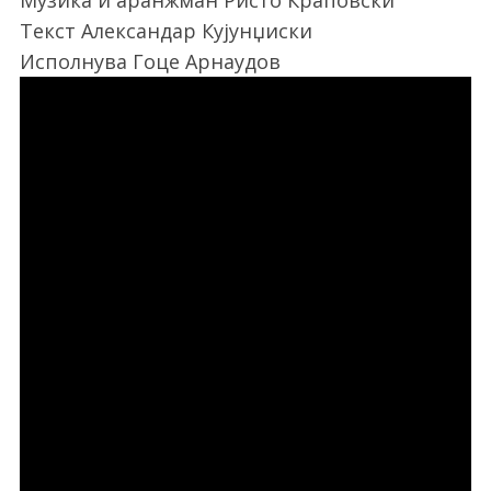
Музика и аранжман Ристо Краповски
Текст Александар Кујунџиски
Исполнува Гоце Арнаудов