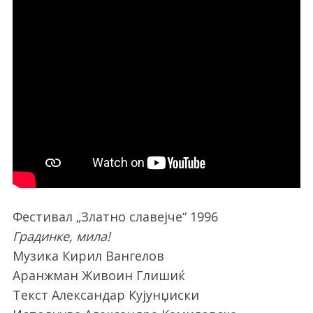
Фестивал „Златно славејче“ 1996
Градинке, мила!
Музика Кирил Вангелов
Аранжман Живоин Глишиќ
Текст Александар Кујунџиски