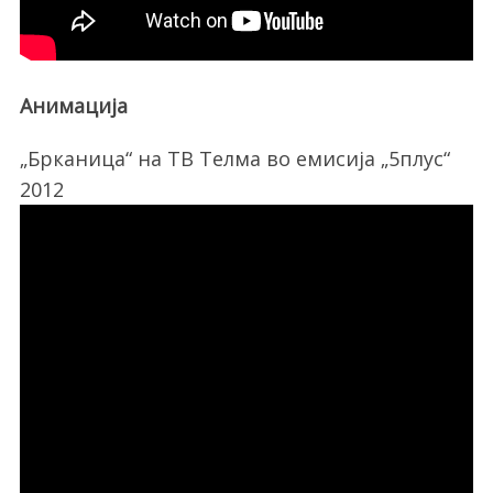
Анимација
„Брканица“ на ТВ Телма во емисија „5плус“
2012