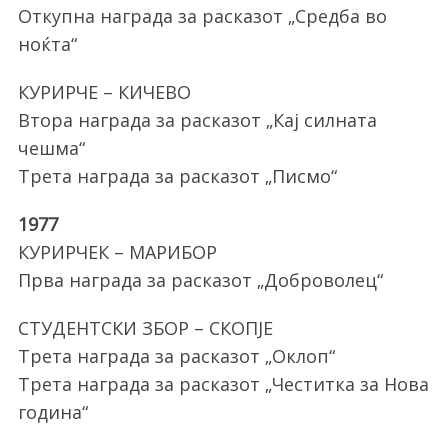
Откупна награда за расказот „Средба во
ноќта“
КУРИРЧЕ – КИЧЕВО
Втора награда за расказот „Кај силната
чешма“
Трета награда за расказот „Писмо“
S
1977
e
КУРИРЧЕК – МАРИБОР
a
r
Прва награда за расказот „Доброволец“
c
h
СТУДЕНТСКИ ЗБОР – СКОПЈЕ
f
Трета награда за расказот „Оклоп“
o
Трета награда за расказот „Честитка за Нова
r
:
година“