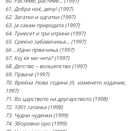
60. Растеме, растеме… (1997)
61. Добра ноќ, дену! (1997)
62. Загатки и одгатки (1997)
63. Ја сакам природата (1997)
64. Триесет и три итрини (1997)
65. Среќно забавачиња… (1997)
66 …Идни првачиња (1997)
67. Кој ќе ми чита? (1997)
68. Детство – волшепство (1997)
69. Прваче (1997)
70. Вреќна Нова година (II, изменето издание,
1997)
71. Во царството на другарството (1998)
72. 1001 гатанка (1998)
73. Чудни чуденки (1999)
74. Зборовно оро (1999)