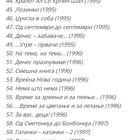
44. Кралот Ал Со Крпен Шал (1995)
45. Лозинки (1995)
46. Џунгла в соба (1995)
47. Од септември до септември (1995)
48. Денес – забаваче… (1995)
49. …Утре – прваче (1995)
50. На тема, на тема… (1996)
51. Денес празнуваме (1996)
52. Смешна книга (1996)
53. Вреќна Нова година (1996)
54. Нема што нема (1996)
55. Време за зреење и за пеење… (1996)
56. …Време за цветање и за летање (1996)
57. За вас, деца! (1996)
58. Од Сметонија до Бонбонија (1997)
59. Гатанки – катанки – 2 (1997)