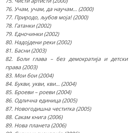
75. Чисти артисти (2000)
76. Учам, учам, да научам… (2000)
77. Природо, љубов моја! (2000)
78. Гатанки (2002)
79. Едночинки (2002)
80. Надојдени реки (2002)
81. Басни (2003)
82. Боли глава – без демократија и детски
права (2003)
83. Мои бои (2004)
84. Букви, укви, кви… (2004)
85. Броеви – роеви (2004)
86. Одлична единица (2005)
87. Новогодишна честитка (2005)
88. Сакам книга (2006)
89. Нова планета (2006)