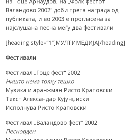
на Гоце Арнаудов, на „Фолк фестот
Валандово 2002“ доби трета награда од
публиката, и во 2003 е прогласена за
најслушана песна меѓу два фестивали
[heading style=”1″]МУЛТИМЕДИЈА[/heading]
Фестивали
Фестивал „Гоце фест“ 2002
Ништо нема толку тешко
Музика и аранжман Ристо Краповски
Текст Александар Кујунџиски
Исполнува Ристо Краповски
Фестивал „Валандово фест“ 2002
Песновден