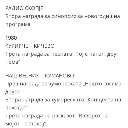
РАДИО СКОПЈЕ
Втора награда за синопсис за новогодишна
програма
1980
КУРИРЧЕ – КИЧЕВО
Трета награда за песната „Тој е патот, друг
нема“
НАШ ВЕСНИК – КУМАНОВО
Прва награда за хумореската „Нешто сосема
друго“
Втора награда за хумореската „Кон целта на
походот“
Трета награда на расказот „Изворот на
мојот неспокој“