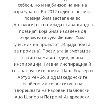
e
себеси, но и најблизок начин на
a
изразување. Во 2012 година, нејзина
r
поезија била застапена во
c
„Антологијата на младата авангардна
h
f
поезија“, која била издадена од
o
издавачката куќа Феникс. Била
r
учесник на проектот „Илјада поети
:
за промена“. Поезијата ја сметам за
начин на живот, здив, вечна
инспирација. Главна инспирација ѝ
се француските поети Шарл Бодлер и
Артур Рембо, а од македонските
особено им се восхитува на
творешвата на Радован Павловски,
Ацо Шопов и Петре М. Андреевски.