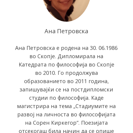
Ана Петровска
Ана Петровска е родена на 30. 06.1986
во Скопје. Дипломирала на
Катедрата по философија во Скопје
во 2010. Го продолжува
образованието во 2011 година,
запишувајќи се на постдипломски
студии по философија. Каде
магистрира на тема „Стадиумите на
развој на личноста во философијата
на Сорен Киркегор“. Поезијата
отсекогаш била начин да се опише
S