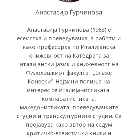
Анастасија Ѓурчинова
Анастасија Ѓурчинова (1963) e
eсеистка и преведувачка, a работи и
како професорка по Италијанска
книжевност на Катедрата за
италијански јазик и книжевност на
Филолошкиот факултет „Блаже
Конески“. Нејзини полиња на
интерес се италијанистиката,
компаратистиката,
македонистиката, преведувачките
студии и транскултурните студии. Се
пројавува како автор на седум
S
критичко-есеистички книги и