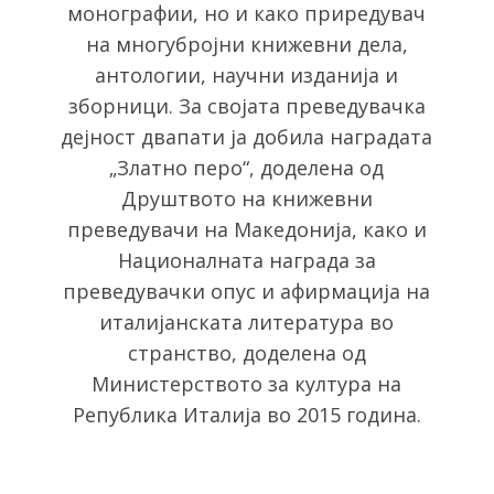
e
монографии, но и како приредувач
a
на многубројни книжевни дела,
r
антологии, научни изданија и
c
h
зборници. За својата преведувачка
f
дејност двапати ја добила наградата
o
„Златно перо“, доделена од
r
Друштвото на книжевни
:
преведувачи на Македонија, како и
Националната награда за
преведувачки опус и афирмација на
италијанската литература во
странство, доделена од
Министерството за култура на
Република Италија во 2015 година.