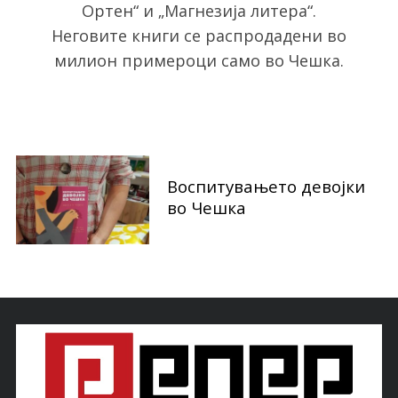
o
Ортен“ и „Магнезија литера“.
r
Неговите книги се распродадени во
:
милион примероци само во Чешка.
Воспитувањето девојки
во Чешка