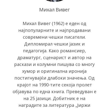
Михал Вивег
Михал Вивег (1962) е еден од
најпопуларните и најпродавани
современи чешки писатели.
Дипломирал чешки јазик и
педагогија. Како романсиер,
драматург, сценарист и автор на
раскази и колумни пишува со многу
хумор и оригинална иронија
S
постигнувајќи длабоки значења. Од
e
a
крајот на 1990-тите секоја пролет
r
објавува по една книга. Преведуван е
c
на 25 јазици. Добитник е на
h
наградите за литература „Јиржи
f