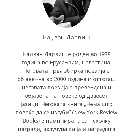
Наџван Дарвиш
Наџван Дарвиш е роден во 1978
година во Еруса¬лим, Палестина.
Неговата прва збирка поезија e
објаве¬на во 2000 година и оттогаш
неговата поезија е преве¬дена и
објавена на повеќе од дваесет
S
јазици. Неговата книга „Нема што
e
повеќе да се изгуби“ (New York Review
a
Books) е номинирана за неколку
r
награди, вклучувајќи ја и наградата
c