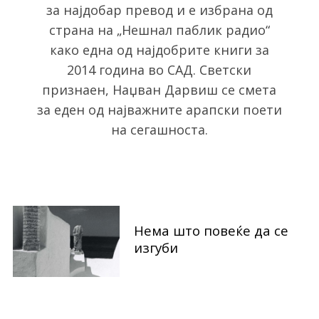
h
за најдобар превод и е избрана од
f
страна на „Нешнал паблик радио“
o
како една од најдобрите книги за
r
2014 година во САД. Светски
:
признаен, Наџван Дарвиш се смета
за еден од најважните арапски поети
на сегашноста.
Нема што повеќе да се
изгуби