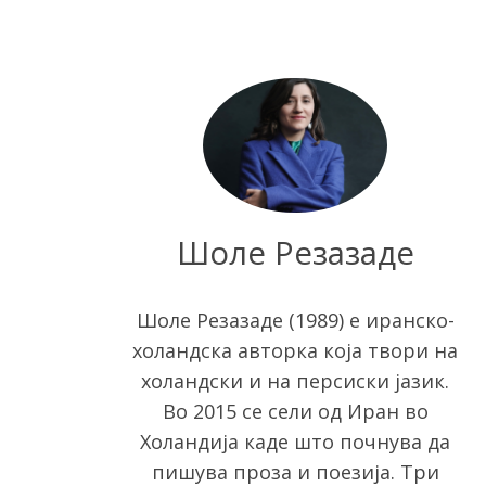
Шоле Резазаде
S
e
Шоле Резазаде (1989) е иранско-
a
холандска авторка која твори на
r
холандски и на персиски јазик.
c
Во 2015 се сели од Иран во
h
f
Холандија каде што почнува да
o
пишува проза и поезија. Три