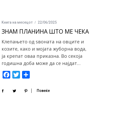
Kнига на месецот
22/06/2025
ЗНАМ ПЛАНИНА ШТО МЕ ЧЕКА
Клепањето од ѕвоната на овците и
козите, како и мојата жуборна вода,
ја крепат оваа приказна. Во секоја
годишна доба може да се најдат…
F
T
S
a
w
h
c
i
a
Повеќе
e
t
r
b
t
e
o
e