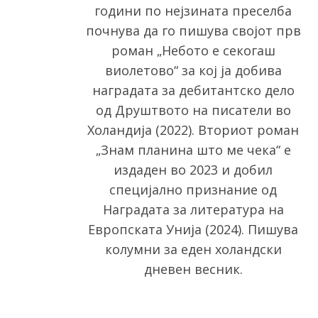
r
години по нејзината преселба
:
почнува да го пишува својот прв
роман „Небото е секогаш
виолетово“ за кој ја добива
наградата за дебитантско дело
од Друштвото на писатели во
Холандија (2022). Вториот роман
„Знам планина што ме чека“ е
издаден во 2023 и добил
специјално признание од
Наградата за литература на
Европската Унија (2024). Пишува
колумни за еден холандски
дневен весник.