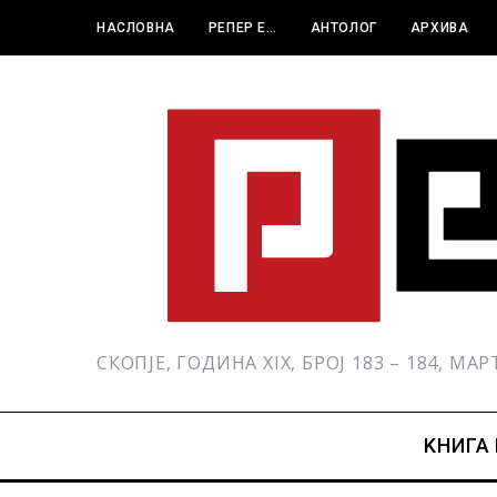
НАСЛОВНА
РЕПЕР Е…
АНТОЛОГ
АРХИВА
СКОПЈЕ, ГОДИНА XIX, БРОЈ 183 – 184, МА
KНИГА