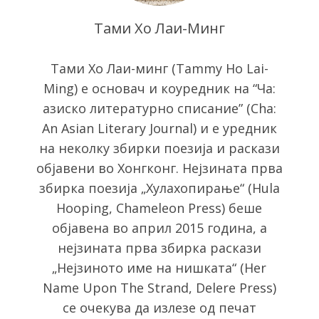
Тами Хо Лаи-Минг
Тами Хо Лаи-минг (Tammy Ho Lai-
Ming) е основач и коуредник на “Ча:
азиско литературно списание” (Cha:
An Asian Literary Journal) и е уредник
на неколку збирки поезија и раскази
објавени во Хонгконг. Нејзината прва
збирка поезија „Хулахопирање“ (Hula
Hooping, Chameleon Press) беше
објавена во април 2015 година, а
нејзината прва збирка раскази
S
„Нејзиното име на нишката“ (Her
e
a
Name Upon The Strand, Delere Press)
r
се очекува да излезе од печат
c