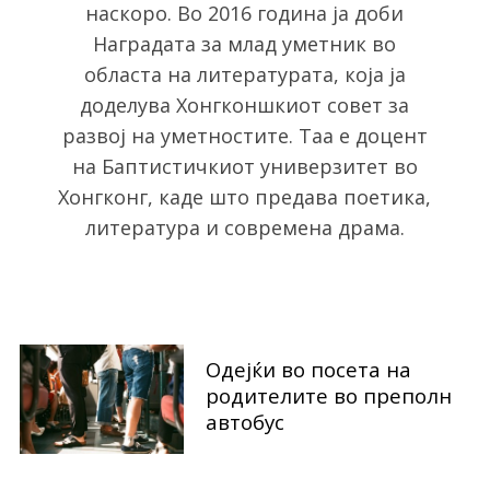
наскоро. Во 2016 година ја доби
h
Наградата за млад уметник во
f
o
областа на литературата, која ја
r
доделува Хонгконшкиот совет за
:
развој на уметностите. Таа е доцент
на Баптистичкиот универзитет во
Хонгконг, каде што предава поетика,
литература и современа драма.
Одејќи во посета на
родителите во преполн
автобус