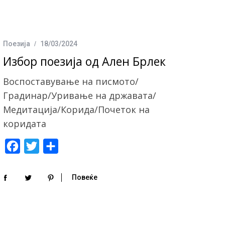
Поезија
18/03/2024
Избор поезија од Ален Брлек
Воспоставување на писмото/
Градинар/Уривање на државата/
Медитација/Корида/Почеток на
коридата
F
T
S
a
w
h
c
i
a
Повеќе
e
t
r
b
t
e
o
e