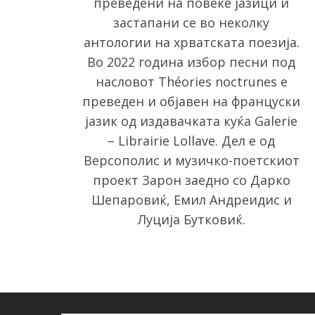
преведени на повеќе јазици и
застапани се во неколку
антологии на хрватската поезија.
Во 2022 година избор песни под
насловот Théories noctrunes е
преведен и објавен на француски
јазик од издавачката куќа Galerie
– Librairie Lollave. Дел е од
Версополис и музичкo-поетскиот
проект Зарон заедно со Дарко
Шепаровиќ, Емил Андреидис и
Луција Бутковиќ.