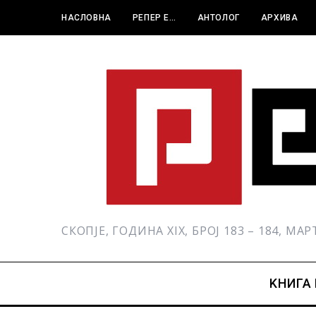
НАСЛОВНА
РЕПЕР Е…
АНТОЛОГ
АРХИВА
СКОПЈЕ, ГОДИНА XIX, БРОЈ 183 – 184, МА
KНИГА