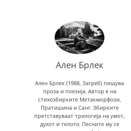
Ален Брлек
S
e
Ален Брлек (1988, Загреб) пишува
a
r
проза и поезија. Автор е на
c
стихозбирките Метакморфози,
h
Пратишина и Санг. Збирките
f
претставуваат трилогија на умот,
o
r
духот и телото. Песните му се
: