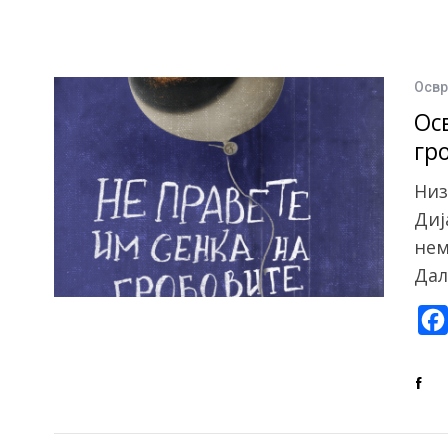
Освр
Ос
гр
Низ
Диј
нем
Дал