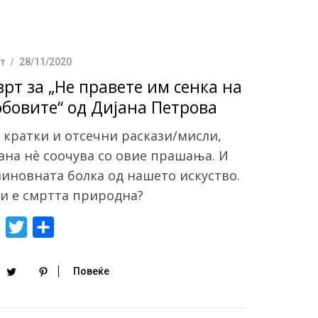
т
28/11/2020
врт за „Не правете им сенка на
обовите“ од Дијана Петрова
 кратки и отсечни раскази/мисли,
ана нè соочува со овие прашања. И
иновната болка од нашето искуство.
и е смртта природна?
F
T
S
a
w
h
c
i
a
Повеќе
e
t
r
b
t
e