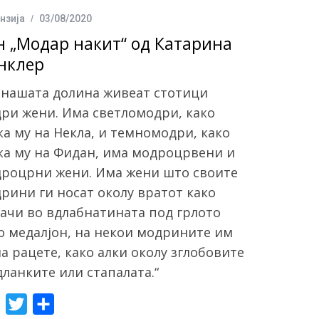
o
e
нзија
03/08/2020
o
r
н „Модар накит“ од Катарина
k
нклер
 нашата долина живеат стотици
ри жени. Има светломодри, како
ка му на Некла, и темномодри, како
ка му на Фидан, има модроцрвени и
роцрни жени. Има жени што своите
рини ги носат околу вратот како
ачи во вдлабнатината под грлото
о медалјон, на некои модрините им
на рацете, како алки околу зглобовите
дланките или стапалата.“
F
T
S