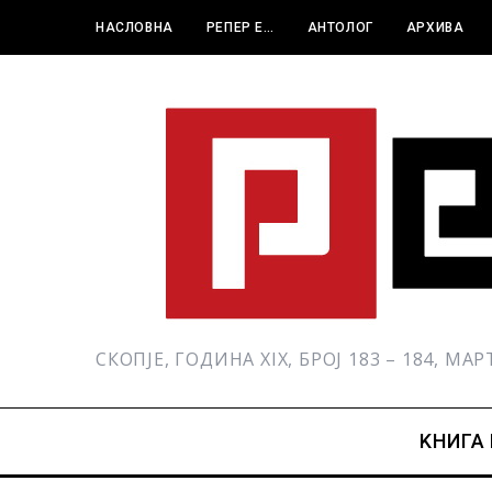
НАСЛОВНА
РЕПЕР Е…
АНТОЛОГ
АРХИВА
СКОПЈЕ, ГОДИНА XIX, БРОЈ 183 – 184, МА
KНИГА