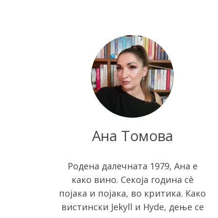
Ана Томова
S
e
Родена далечната 1979, Ана е
a
како вино. Секоја година сè
r
појака и појака, во критика. Како
c
h
вистински Jekyll и Hyde, дење се
f