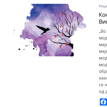
Реце
Ко
Ви
„Во
мод
мај
мај
мод
мод
обр
как
се 
од 