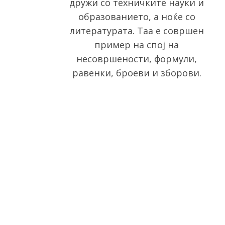
дружи со техничките науки и
o
образованието, а ноќе со
r
литературата. Таа е совршен
:
пример на спој на
несовршености, формули,
равенки, броеви и зборови.