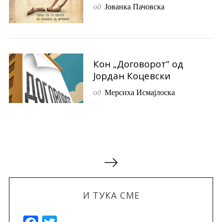
од
Јованка Пачовска
Кон „Договорот“ од
Јордан Коцевски
од
Мерсиха Исмајлоска
P
o
s
И ТУКА СМЕ
t
s