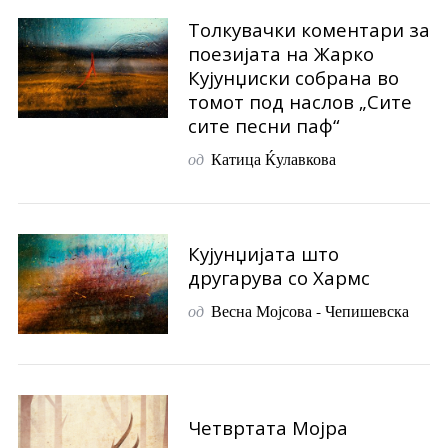
Толкувачки коментари за
поезијата на Жарко
Кујунџиски собрана во
томот под наслов „Сите
сите песни паф“
од
Катица Ќулавкова
Кујунџијата што
другарува со Хармс
од
Весна Мојсова - Чепишевска
Четвртата Мојра