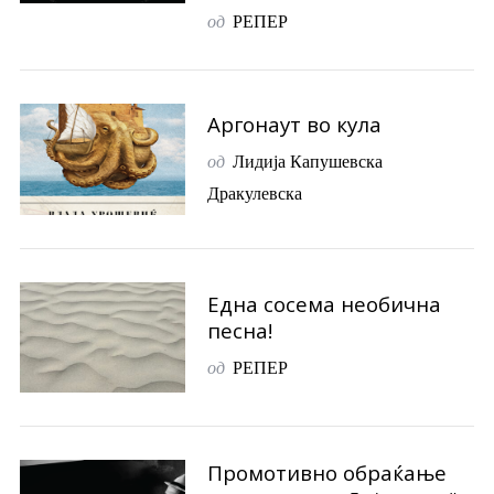
од
РЕПЕР
Аргонаут во кула
од
Лидија Капушевска
Дракулевска
Една сосема необична
песна!
од
РЕПЕР
Промотивно обраќање