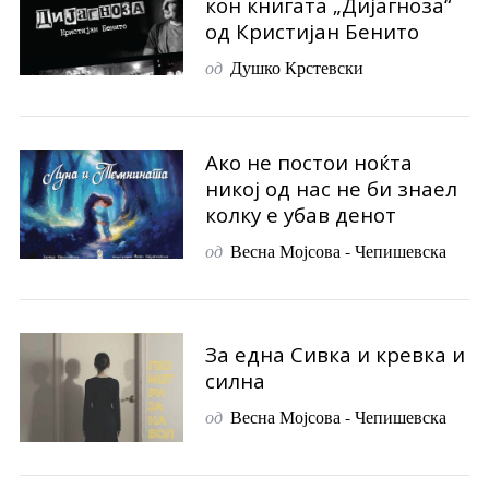
кон книгата „Дијагноза“
од Кристијан Бенито
од
Душко Крстевски
Ако не постои ноќта
никој од нас не би знаел
колку е убав денот
од
Весна Мојсова - Чепишевска
За една Сивка и кревка и
силна
од
Весна Мојсова - Чепишевска