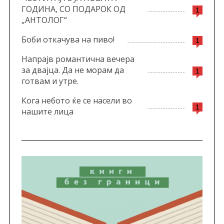
ГОДИНА, СО ПОДАРОК ОД
1
„АНТОЛОГ“
Боби откачува на пиво!
1
Напрајв романтична вечера
за двајца. Да не морам да
1
готвам и утре.
Кога небото ќе се насели во
1
нашите лица