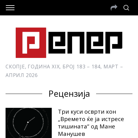
СКОПЈЕ, ГОДИНА XIX, БРОЈ 183 – 184, МАРТ –
АПРИЛ 2026
Рецензија
Три куси осврти кон
„Времето ќе ја истресе
тишината“ од Мане
Манушев