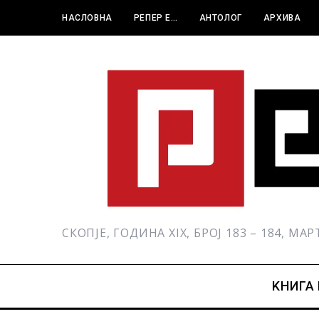
НАСЛОВНА
РЕПЕР Е…
АНТОЛОГ
АРХИВА
СКОПЈЕ, ГОДИНА XIX, БРОЈ 183 – 184, МА
KНИГА