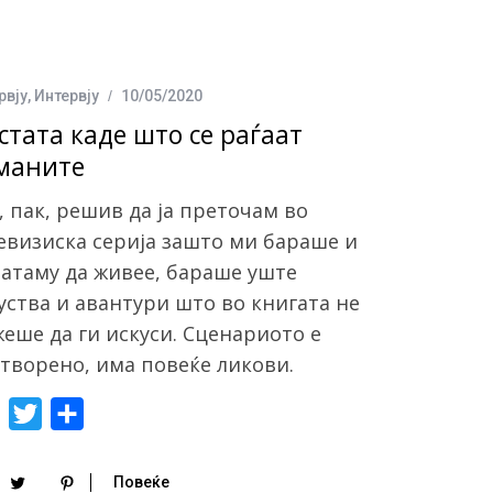
рвју
,
Интервју
10/05/2020
стата каде што се раѓаат
маните
, пак, решив да ја преточам во
евизиска серија зашто ми бараше и
атаму да живее, бараше уште
уства и авантури што во книгата не
еше да ги искуси. Сценариото е
творено, има повеќе ликови.
F
T
S
a
w
h
c
i
a
Повеќе