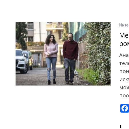
Инте
Ме
ро
Ана
тел
пон
иск
мож
поо