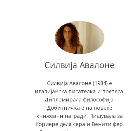
S
e
a
Силвија Авалоне
r
c
h
f
Силвија Авалоне (1984) е
o
италијанска писателка и поетеса.
r
Дипломирала философија.
:
Добитничка е на повеќе
книжевни награди. Пишувала за
Кориере дела сера и Венити фер.