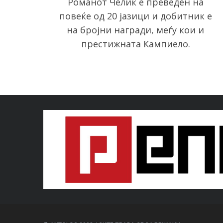
Романот Челик е преведен на
повеќе од 20 јазици и добитник е
на бројни награди, меѓу кои и
престижната Кампиело.