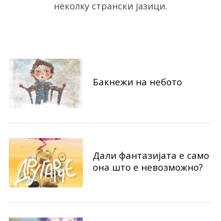
неколку странски јазици.
S
e
a
Бакнежи на небото
r
c
h
f
o
r
:
Дали фантазијата е само
она што е невозможно?