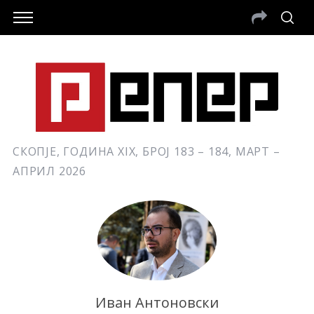
СКОПЈЕ, ГОДИНА XIX, БРОЈ 183 – 184, МАРТ –
АПРИЛ 2026
Иван Антоновски