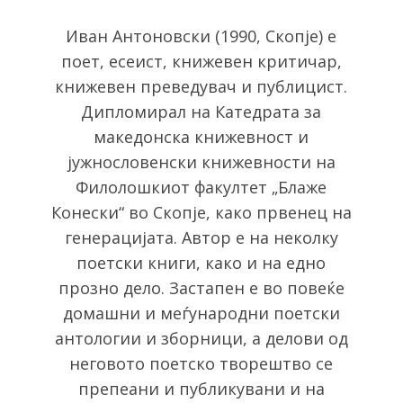
Иван Антоновски (1990, Скопје) е
поет, есеист, книжевен критичар,
книжевен преведувач и публицист.
Дипломирал на Катедрата за
македонска книжевност и
јужнословенски книжевности на
Филолошкиот факултет „Блаже
Конески“ во Скопје, како првенец на
генерацијата. Автор е на неколку
поетски книги, како и на едно
прозно дело. Застапен е во повеќе
домашни и меѓународни поетски
антологии и зборници, а делови од
неговото поетско творештво се
препеани и публикувани и на