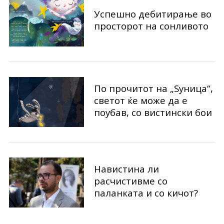
Успешно дебитирање во
просторот на сонливото
По прочитот на „Ѕуница“,
светот ќе може да е
поубав, со вистински бои
Навистина ли
расчистивме со
паланката и со кичот?