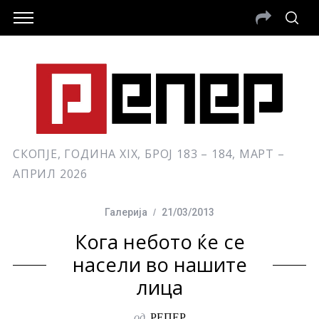
СКОПЈЕ, ГОДИНА XIX, БРОЈ 183 – 184, МАРТ –
АПРИЛ 2026
Галерија
21/03/2013
Кога небото ќе се
насели во нашите
лица
од
РЕПЕР