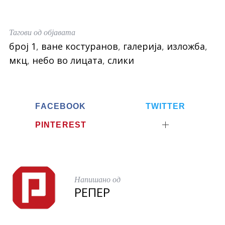
c
i
a
e
t
r
Тагови од објавата
b
t
e
број 1
,
ване костуранов
,
галерија
,
изложба
,
o
e
мкц
,
небо во лицата
,
слики
o
r
k
FACEBOOK
TWITTER
PINTEREST
Напишано од
РЕПЕР