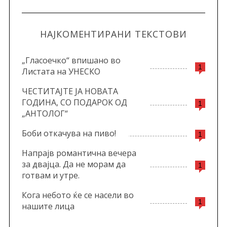
НАЈКОМЕНТИРАНИ ТЕКСТОВИ
„Гласоечко“ впишано во
1
Листата на УНЕСКО
ЧЕСТИТАЈТЕ ЈА НОВАТА
ГОДИНА, СО ПОДАРОК ОД
1
„АНТОЛОГ“
Боби откачува на пиво!
1
Напрајв романтична вечера
за двајца. Да не морам да
1
готвам и утре.
Кога небото ќе се насели во
1
нашите лица