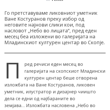
Го претставуваме ликовниот уметник
Ване Костуранов преку избор од
неговите најнови слики кои, под
насловот „Небо во лицата“, пред еден
месец беа изложени во галеријата на
Младинскиот културен центар во Скопје.
П
ред речиси еден месец во
галеријата на скопскиот Младински
културен центар беше отворена
изложбата на Ване Костуранов, ликовен
уметник, илустратор и дизајнер чиишто
дела се едни од најбараните во
земјава… Изложбата насловена „Небо во