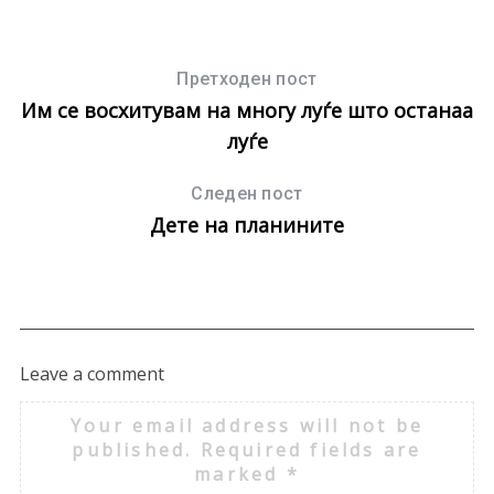
Претходен пост
Им се восхитувам на многу луѓе што останаа
луѓе
Следен пост
Дете на планините
Leave a comment
Your email address will not be
published.
Required fields are
marked
*