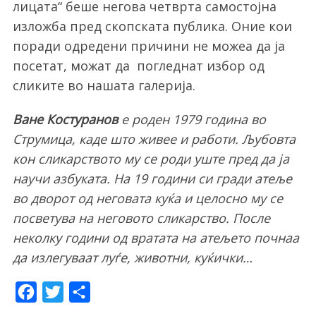
лицата“ беше негова четврта самостојна
изложба пред скопската публика. Оние кои
поради одредени причини не можеа да ја
посетат, можат да погледнат избор од
сликите во нашата галерија.
Ване Костуранов
е роден 1979 година во
Струмица, каде што живее и работи. Љубовта
кон сликарството му се роди уште пред да ја
научи азбуката. На 19 години си гради атеље
во дворот од неговата куќа и целосно му се
посветува на неговото сликарство. После
неколку години од вратата на атељето почнаа
да излегуваат луѓе, животни, куќички…
F
T
S
a
w
h