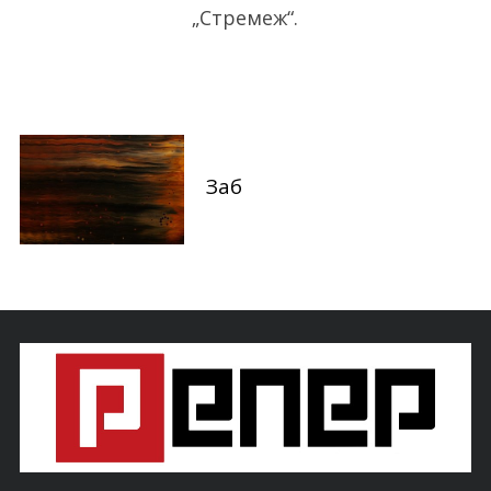
r
„Стремеж“.
:
Заб