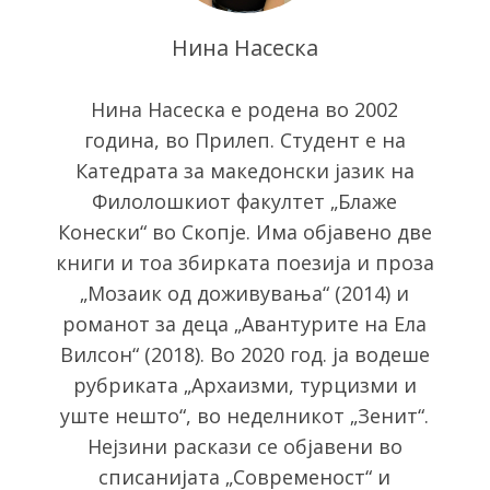
Нина Насеска
Нина Насеска е родена во 2002
година, во Прилеп. Студент е на
Катедрата за македонски јазик на
Филолошкиот факултет „Блаже
Конески“ во Скопје. Има објавено две
книги и тоа збирката поезија и проза
„Мозаик од доживувања“ (2014) и
S
романот за деца „Авантурите на Ела
e
a
Вилсон“ (2018). Во 2020 год. ја водеше
r
рубриката „Архаизми, турцизми и
c
уште нешто“, во неделникот „Зенит“.
h
Нејзини раскази се објавени во
f
o
списанијата „Современост“ и