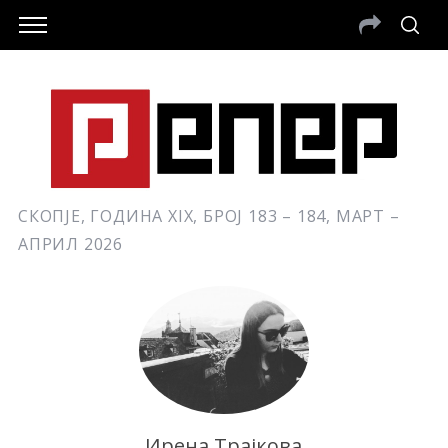
СКОПЈЕ, ГОДИНА XIX, БРОЈ 183 – 184, МАРТ –
АПРИЛ 2026
Ирена Трајкова