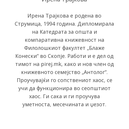
Ирена Трајкова е родена во
Струмица, 1994 година. Дипломирала
на Катедрата за општа и
компаративна книжевност на
Филолошкиот факултет „Блаже
Конески“ во Скопје. Работи и е дел од
тимот на pirej.mk, како и нов член од
книжевното семејство „Антолог“.
Проучувајќи го сопствениот хаос, се
учи да функционира во сеопштиот
хаос. Ги сака и ги проучува
уметноста, месечината и џезот.
S