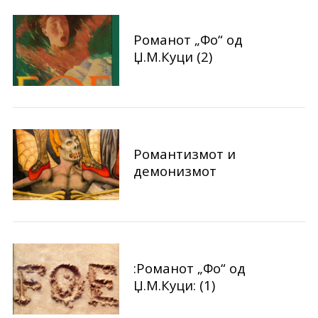
e
a
Романот „Фо“ од
r
c
Џ.М.Куци (2)
h
f
o
r
:
Романтизмот и
демонизмот
:Романот „Фо“ од
Џ.М.Куци: (1)