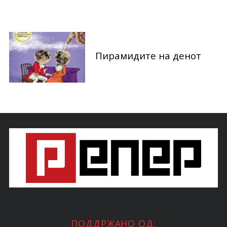
:
Пирамидите на денот
ПОДДРЖАНО ОД: