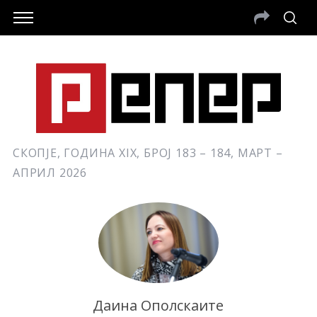
СКОПЈЕ, ГОДИНА XIX, БРОЈ 183 – 184, МАРТ –
АПРИЛ 2026
Даина Ополскаите