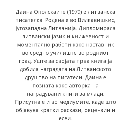
Даина Ополскаите (1979) е литванска
писателка. Родена е во Вилкавишкис,
југозападна Литванија. Дипломирала
литвански јазик и книжевност и
моментално работи како наставник
во средно училиште во родниот
град. Уште за својата прва книга ја
добила наградата на Литванското
S
друштво на писатели. Даина е
e
позната како авторка на
a
r
наградувани книги за млади.
c
Присутна е и во медиумите, каде што
h
објавува кратки раскази, рецензии и
f
есеи.
o
r