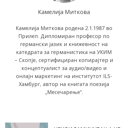
Камелија Миткова
Камелија Миткова родена 2.1.1987 во
Прилеп. Дипломиран професор по
германски јазик и книжевност на
катедрата за германистика на УКИМ
– Скопје, сертифициран копирајтер и
S
концептуалист за аудио/видео и
e
a
онлајн маркетинг на институтот ILS-
r
Хамбург, автор на книгата поезија
c
„Месечарење“.
h
f
o
r
: