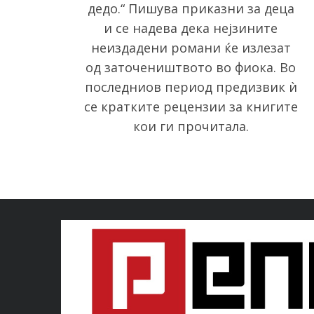
дедо.“ Пишува приказни за деца
и се надева дека нејзините
неиздадени романи ќе излезат
од заточеништвото во фиока. Во
последниов период предизвик ѝ
се кратките рецензии за книгите
кои ги прочитала.