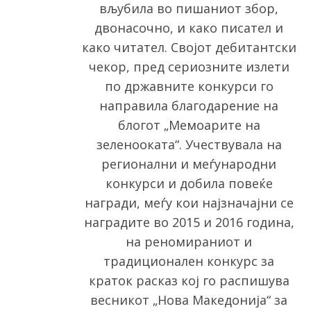
вљубила во пишаниот збор,
двонасочно, и како писател и
како читател. Својот дебитантски
чекор, пред сериозните излети
по државните конкурси го
направила благодарение на
блогот „Мемоарите на
зеленооката“. Учествувала на
регионални и меѓународни
конкурси и добила повеќе
награди, меѓу кои најзначајни се
S
наградите во 2015 и 2016 година,
e
на реномираниот и
a
r
традиционален конкурс за
c
краток расказ кој го распишува
h
весникот „Нова Македонија“ за
f