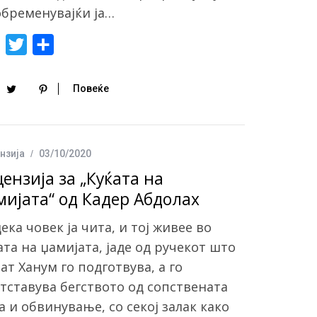
 обременувајќи ја…
F
T
S
a
w
h
c
i
a
Повеќе
e
t
r
b
t
e
o
e
нзија
03/10/2020
o
r
цензија за „Куќата на
k
мијата“ од Кадер Абдолах
ека човек ја чита, и тој живее во
ата на џамијата, јаде од ручекот што
ат Ханум го подготвува, а го
тставува бегството од сопствената
а и обвинување, со секој залак како