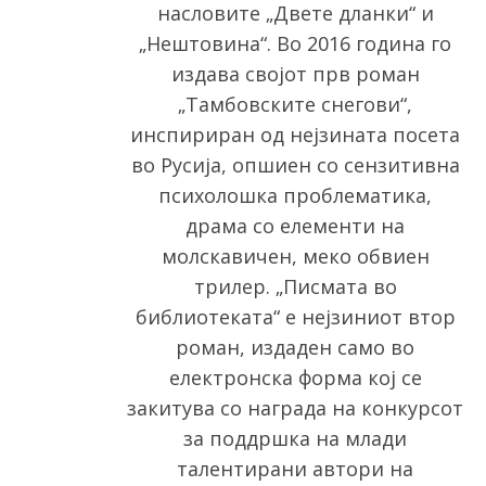
насловите „Двете дланки“ и
o
r
„Нештовина“. Во 2016 година го
:
издава својот прв роман
„Тамбовските снегови“,
инспириран од нејзината посета
во Русија, опшиен со сензитивна
психолошка проблематика,
драма со елементи на
молскавичен, меко обвиен
трилер. „Писмата во
библиотеката“ е нејзиниот втор
роман, издаден само во
електронска форма кој се
закитува со награда на конкурсот
за поддршка на млади
талентирани автори на