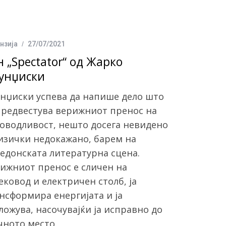
нзија
27/07/2021
н „Spectator“ од Жарко
јунџиски
унџиски успева да напише дело што
предвестува верижниот пренос на
оводливост, нешто досега невидено
изички недокажано, барем на
едонската литературна сцена.
ижниот пренос е сличен на
eковод и електричен столб, ја
нсформира енергијата и ја
ложува, насочувајќи ја исправно до
чното место.