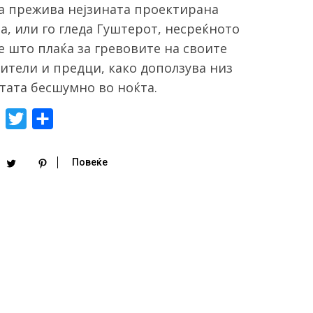
ја прежива нејзината проектирана
а, или го гледа Гуштерот, несреќното
е што плаќа за гревовите на своите
ители и предци, како доползува низ
тата бесшумно во ноќта.
F
T
S
a
w
h
c
i
a
Повеќе
e
t
r
b
t
e
o
e
o
r
k