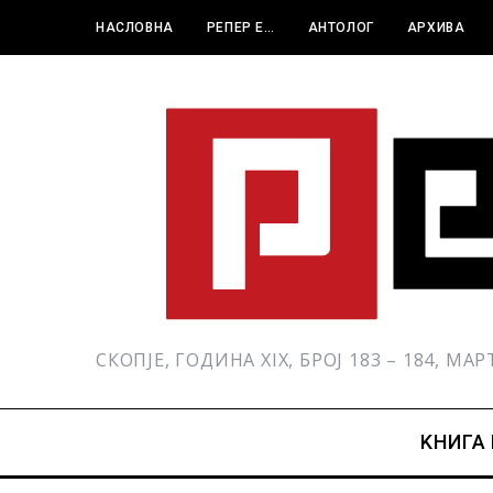
НАСЛОВНА
РЕПЕР Е…
АНТОЛОГ
АРХИВА
СКОПЈЕ, ГОДИНА XIX, БРОЈ 183 – 184, МА
KНИГА