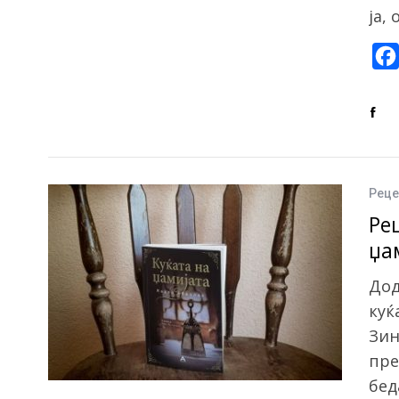
ја,
Реце
Ре
џа
Дод
куќ
Зин
пре
бед