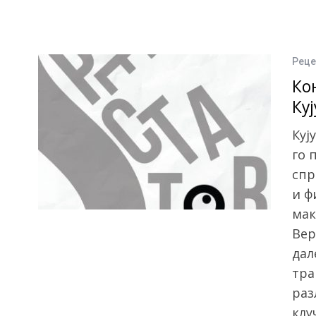
Реце
Ко
Ку
Куј
гo 
спр
и ф
мак
Вер
дал
тра
раз
клу