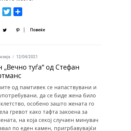
F
T
S
a
w
h
c
i
a
Повеќе
e
t
r
b
t
e
o
e
нзија
12/04/2021
o
r
н „Вечно туѓа“ од Стефан
k
ртманс
ите од памтивек се напаствувани и
употребувани, да се биде жена било
клетство, особено зашто жената го
ела гревот како тафта закоена за
ената, на која секој случаен минувач
авал по еден камен, пригрбавувајќи