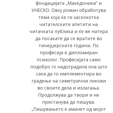
фондацијата „Македоника“ и
УНЕСКО. Овој роман обработува
тема која ќе ги заскокотка
читателските апетити на
читачката публика и ќе ве натера
да посакате да се вратите во
тинејџерските години. По
професија е дипломиран
психолог. Професијата само
подобро го надоградила она што
сака да го имплементира во
градење на симетрични ликови
во своите дела и излагања.
Продолжува да твори и не
престанува да пишува.
„Пишувањето е аманет од мојот