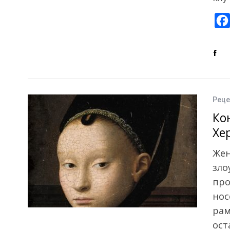
Реце
Ко
Хе
Жен
зло
про
нос
рам
ост