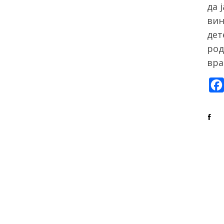
да 
вин
дет
род
вра