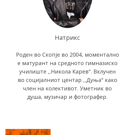
Натрикс
Роден во Скопје во 2004, моментално
е матурант на средното гимназиско
S
училиште ,,Никола Карев". Вклучен
e
a
во социјалниот центар ,,Дуња" како
r
член на колективот. Уметник во
c
душа, музичар и фотографер.
h
f
o
r
: