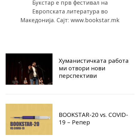
Букстар е прв фестивал на
Европската литература во
Македонија. Сајт: www.bookstar.mk
Хуманистичката работа
ми отвори нови
перспективи
S
e
a
r
c
h
BOOKSTAR-20 vs. COVID-
f
19 – Репер
o
r
: