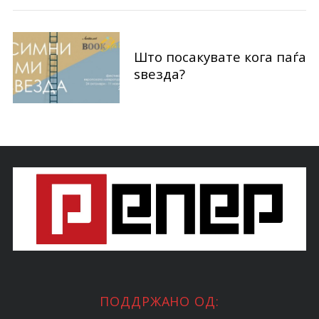
Што посакувате кога паѓа
ѕвезда?
ПОДДРЖАНО ОД: