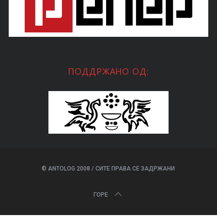
r
c
h
f
o
r
:
ПОДДРЖАНО ОД:
© ANTOLOG 2008 / СИТЕ ПРАВА СЕ ЗАДРЖАНИ
ГОРЕ