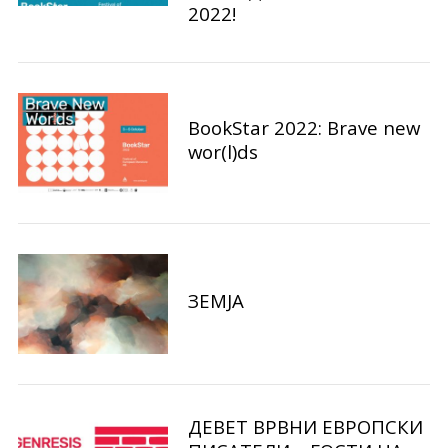
f
2022!
o
r
:
BookStar 2022: Brave new
wor(l)ds
ЗЕМЈА
ДЕВЕТ ВРВНИ ЕВРОПСКИ