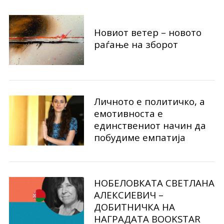
Новиот ветер – новото
раѓање на зборот
Личното е политичко, а
емотивноста е
единствениот начин да
побудиме емпатија
S
e
НОБЕЛОВКАТА СВЕТЛАНА
a
АЛЕКСИЕВИЧ –
r
ДОБИТНИЧКА НА
c
НАГРАДАТА BOOKSTAR
h