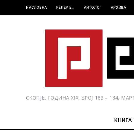
НАСЛОВНА
РЕПЕР Е…
АНТОЛОГ
АРХИВА
СКОПЈЕ, ГОДИНА XIX, БРОЈ 183 – 184, МА
KНИГА