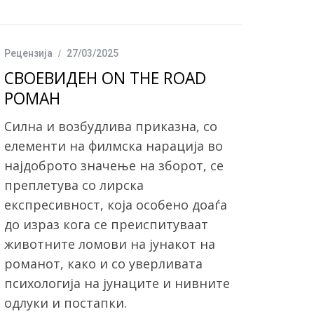
e
t
r
b
t
e
o
e
Рецензија
27/03/2025
o
r
СВОЕВИДЕН ON THE ROAD
k
РОМАН
Силна и возбудлива приказна, со
елементи на филмска нарација во
најдоброто значење на зборот, се
преплетува со лирска
експресивност, која особено доаѓа
до израз кога се преиспитуваат
животните ломови на јунакот на
романот, како и со уверливата
психологија на јунаците и нивните
одлуки и постапки.