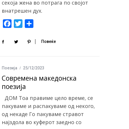
секоја жена во потрага по својот
внатрешен дух.
F
T
S
a
w
h
c
i
a
Повеќе
e
t
r
b
t
e
o
e
Поезија
25/12/2023
o
r
Современа македонска
k
поезија
ДОМ Тоа правиме цело време, се
пакуваме и распакуваме од некого,
од некаде Го пакуваме стравот
најздола во куферот заедно со