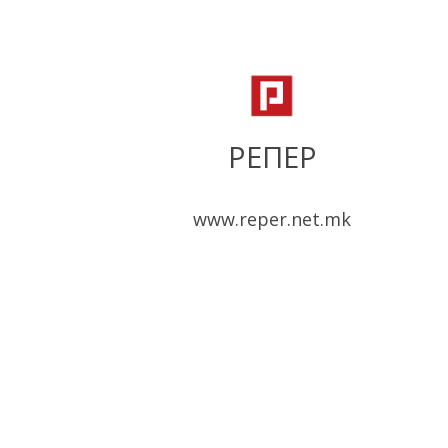
РЕПЕР
www.reper.net.mk