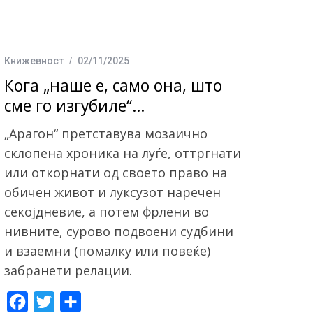
Книжевност
02/11/2025
Кога „наше e, само она, што
сме го изгубиле“…
„Арагон“ претставува мозаично
склопена хроника на луѓе, оттргнати
или откорнати од своето право на
обичен живот и луксузот наречен
секојдневие, а потем фрлени во
нивните, сурово подвоени судбини
и взаемни (помалку или повеќе)
забранети релации.
F
T
S