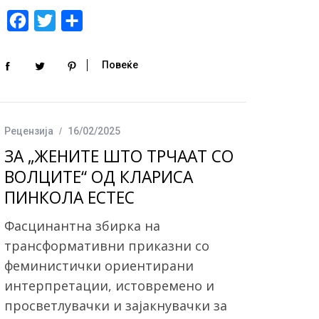
F
T
S
a
w
h
c
i
a
Повеќе
e
t
r
b
t
e
o
e
Рецензија
16/02/2025
o
r
ЗА „ЖЕНИТЕ ШТО ТРЧААТ СО
k
ВОЛЦИТЕ“ ОД КЛАРИСА
ПИНКОЛА ЕСТЕС
Фасцинантна збирка на
трансформативни приказни со
феминистички ориентирани
интерпретации, истовремено и
просветлувачки и зајакнувачки за