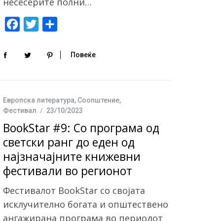
несесерите полни…
F
T
S
a
w
h
c
i
a
Повеќе
e
t
r
b
t
e
o
e
Европска литература
,
Соопштение
,
Фестивал
23/10/2023
o
r
BookStar #9: Со програма од
k
светски ранг до еден од
најзначајните книжевни
фестивали во регионот
Фестивалот BookStar со својата
исклучително богата и општествено
ангажирана програма во периодот