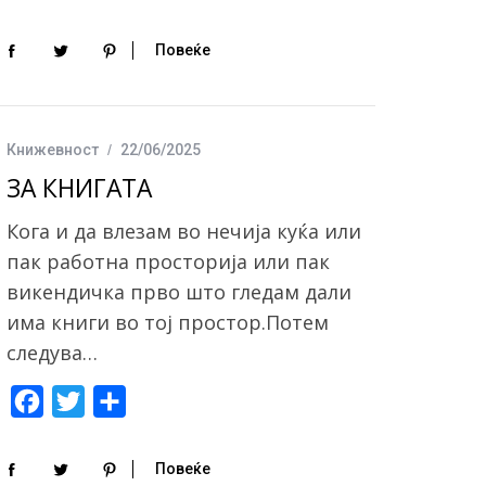
a
w
h
c
i
a
Повеќе
e
t
r
b
t
e
o
e
Книжевност
22/06/2025
o
r
ЗА КНИГАТА
k
Кога и да влезам во нечија куќа или
пак работна просторија или пак
викендичка прво што гледам дали
има книги во тој простор.Потем
следува…
F
T
S
a
w
h
c
i
a
Повеќе