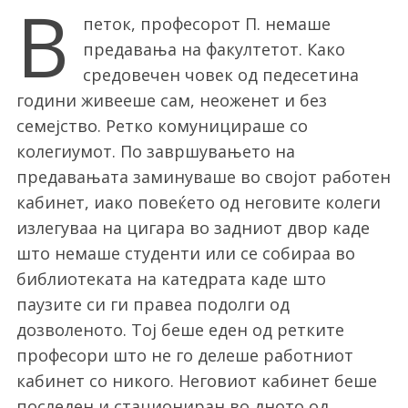
В
петок, професорот П. немаше
предавања на факултетот. Како
средовечен човек од педесетина
години живееше сам, неоженет и без
семејство. Ретко комуницираше со
колегиумот. По завршувањето на
предавањата заминуваше во својот работен
кабинет, иако повеќето од неговите колеги
излегуваа на цигара во задниот двор каде
што немаше студенти или се собираа во
библиотеката на катедрата каде што
паузите си ги правеа подолги од
дозволеното. Тој беше еден од ретките
професори што не го делеше работниот
кабинет со никого. Неговиот кабинет беше
последен и стациониран во дното од