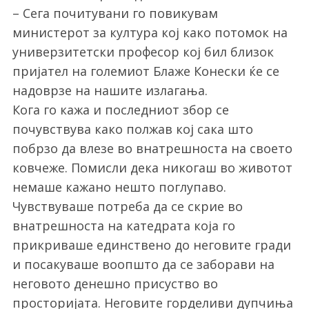
– Сега почитувани го повикувам
министерот за култура кој како потомок на
универзитетски професор кој бил близок
пријател на големиот Блаже Конески ќе се
надоврзе на нашите излагања.
Кога го кажа и последниот збор се
почувствува како полжав кој сака што
побрзо да влезе во внатрешноста на своето
ковчеже. Помисли дека никогаш во животот
немаше кажано нешто поглупаво.
Чувствуваше потреба да се скрие во
внатрешноста на катедрата која го
прикриваше единствено до неговите гради
и посакуваше воопшто да се заборави на
неговото денешно присуство во
просторијата. Неговите горделиви дупчиња