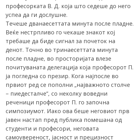
професорката В. Д. која што седеше до него
успеа да ги дослушне.
Течеше дванаесеттата минута после пладне.
Веќе нестрпливо го чекаше знакот кој
требаше да биде сигнал за почеток на
денот. Точно во тринаесеттата минута
после пладне, во просторијата влезе
почитуваната делегација која професорот П.
ја погледна со презир. Кога најпосле во
првиот ред се пополни „најважното столче
– пиедесталче“, со неколку воведни
реченици професорот П. го започна
симпозиумот. Иако ова беше неговиот прв
јавен настап пред публика помешана од
студенти и професори, неговата
самоувереност, јасност и прецизност