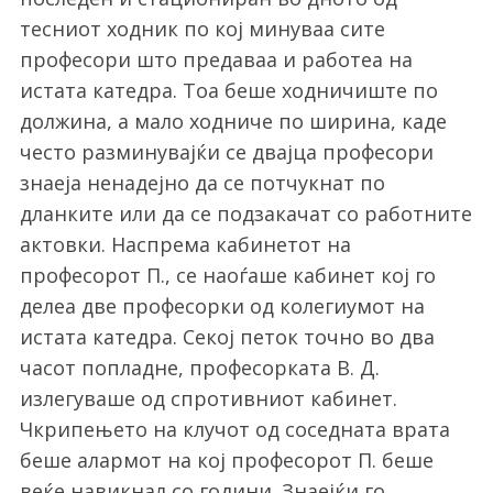
тесниот ходник по кој минуваа сите
професори што предаваа и работеа на
истата катедра. Тоа беше ходничиште по
должина, а мало ходниче по ширина, каде
често разминувајќи се двајца професори
знаеја ненадејно да се потчукнат по
дланките или да се подзакачат со работните
актовки. Наспрема кабинетот на
професорот П., се наоѓаше кабинет кој го
делеа две професорки од колегиумот на
истата катедра. Секој петок точно во два
часот попладне, професорката В. Д.
излегуваше од спротивниот кабинет.
Чкрипењето на клучот од соседната врата
беше алармот на кој професорот П. беше
веќе навикнал со години. Знаејќи го