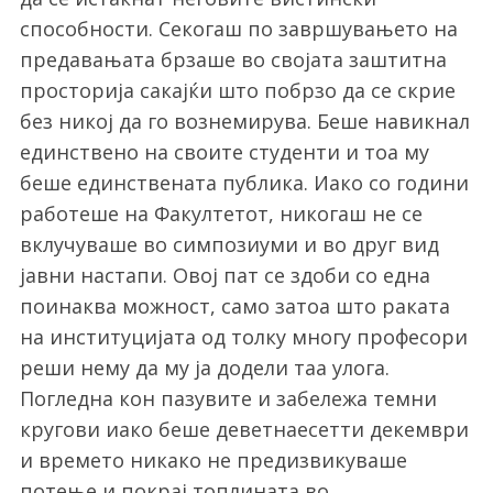
способности. Секогаш по завршувањето на
предавањата брзаше во својата заштитна
просторија сакајќи што побрзо да се скрие
без никој да го вознемирува. Беше навикнал
единствено на своите студенти и тоа му
беше единствената публика. Иако со години
работеше на Факултетот, никогаш не се
вклучуваше во симпозиуми и во друг вид
јавни настапи. Овој пат се здоби со една
поинаква можност, само затоа што раката
на институцијата од толку многу професори
реши нему да му ја додели таа улога.
Погледна кон пазувите и забележа темни
кругови иако беше деветнаесетти декември
и времето никако не предизвикуваше
потење и покрај топлината во