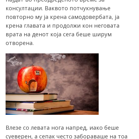
консултации. Ваквото потчукнување
повторно му ја крена самодовербата, ја
крена главата и продолжи кон неговата
врата на денот која сега беше ширум
отворена.
Влезе со левата нога напред, иако беше
суеверен, а сепак често забораваше на тоа