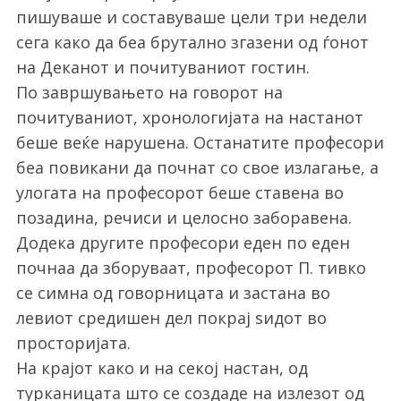
пишуваше и составуваше цели три недели
сега како да беа брутално згазени од ѓонот
на Деканот и почитуваниот гостин.
По завршувањето на говорот на
почитуваниот, хронологијата на настанот
беше веќе нарушена. Останатите професори
беа повикани да почнат со свое излагање, а
улогата на професорот беше ставена во
позадина, речиси и целосно заборавена.
Додека другите професори еден по еден
почнаа да зборуваат, професорот П. тивко
се симна од говорницата и застана во
левиот средишен дел покрај ѕидот во
просторијата.
На крајот како и на секој настан, од
турканицата што се создаде на излезот од