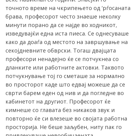
точното време на чкрипењето од ‘рѓосаната
брава, професорот често знаеше неколку
минути порано да се најде во ходникот,
изведувајќи една иста пиеса. Се однесуваше
како да доаѓа од местото на завршување на
секојдневните обврски. Тогаш двајцата
професори ненадејно ќе се потчукнеа со
дланките или работните актовки. Таквото
потчукнување тој го сметаше за нормално
во просторот каде што едвај можеше да се
сврти барем еден од нив и да погледне во
кабинетот на другиот. Професорот ќе
кимнеше со главата без никаков звук и
повторно ќе си влезеше во својата работна
просторија. Не беше заљубен, ниту пак го
привлекуваше невообичаената