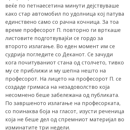
веќе по петнаесетина минути дејствуваше
како стар автомобил по удолница кој патува
единствено само со рачна кочница. За тоа
време професорот П. повторно ги врткаше
листовите подготвувајќи се гордо за
второто излагање. Во еден момент им се
судрија погледите со Деканот. Се зачуди
кога почитуваниот стана од столчето, тивко
му се приближи и му шепна нешто на
професорот. На лицето на професорот П. се
создаде гримаса на незадоволство која
несомнено беше забележана од публиката.
По завршеното излагање на професорката,
со поинаква боја на гласот, изусти реченица
која не беше дел од спремниот материјал во
изминатите три недели.