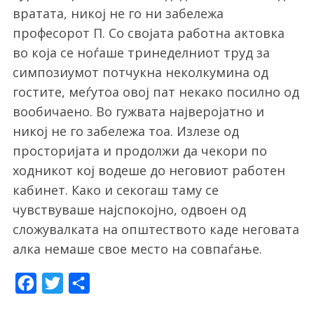
вратата, никој не го ни забележа
професорот П. Со својата работна актовка
во која се ноѓаше тринеделниот труд за
симпозиумот потчукна неколкумина од
гостите, меѓутоа овој пат некако посилно од
вообичаено. Во гужвата најверојатно и
никој не го забележа тоа. Излезе од
просторијата и продолжи да чекори по
ходникот кој водеше до неговиот работен
кабинет. Како и секогаш таму се
чувствуваше најспокојно, одвоен од
сложувалката на општеството каде неговата
алка немаше свое место на совпаѓање.
F
T
S
a
w
h