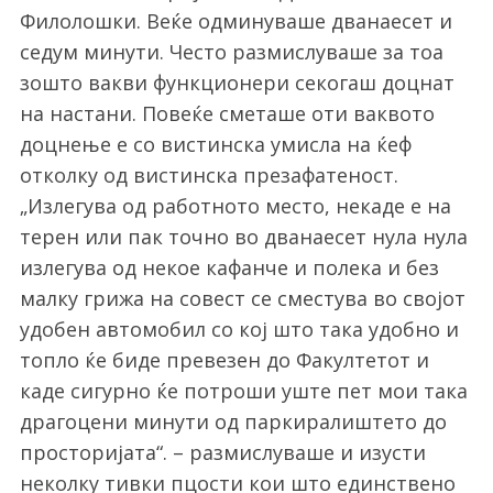
Филолошки. Веќе одминуваше дванаесет и
седум минути. Често размислуваше за тоа
зошто вакви функционери секогаш доцнат
на настани. Повеќе сметаше оти ваквото
доцнење е со вистинска умисла на ќеф
отколку од вистинска презафатеност.
„Излегува од работното место, некаде е на
S
терен или пак точно во дванаесет нула нула
e
излегува од некое кафанче и полека и без
a
малку грижа на совест се сместува во својот
r
удобен автомобил со кој што така удобно и
c
h
топло ќе биде превезен до Факултетот и
f
каде сигурно ќе потроши уште пет мои така
o
драгоцени минути од паркиралиштето до
r
просторијата“. – размислуваше и изусти
:
неколку тивки пцости кои што единствено