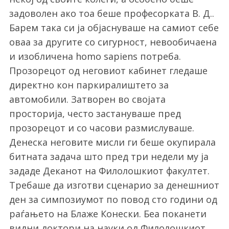
задоволен ако тоа беше професорката В. Д..
Барем така си ја објаснуваше на самиот себе
оваа за другите со сигурност, невообичаена
и изобличена homo sapiens потреба.
Прозорецот од неговиот кабинет гледаше
директно кон паркиралиштето за
автомобили. Затворен во својата
просторија, често застануваше пред
прозорецот и со часови размислуваше.
Денеска неговите мисли ги беше окупирала
битната задача што пред три недели му ја
зададе Деканот на Филолошкиот факултет.
Требаше да изготви сценарио за денешниот
ден за симпозиумот по повод сто години од
раѓањето на Блаже Конески. Беа поканети
видни доктори на науки од Филолошкиот