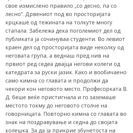
свое измислено правило „со десно, па со
лесно“. Дрвениот под во просторијата
крцкаше од тежината на толкуте многу
стапала. Забележа дека поголемиот дел од
публиката ја сочинуваа студенти. Во левиот
краен дел од просторијата виде неколку од
неговата група, а веднаш пред нив на
првиот ред седеа двајца негови колеги од
катедрата за руски јазик. Како и вообичаено
само кимна со главата и продолжи да
чекори кон неговото место. Професорката В.
Д. беше веќе пристигнала и го заземаше
местото токму до неговото столче на
говорницата. Повторно кимна со главата во
знак на поздравување и седна до својата
колешка. За да ја прикрие збунетоста на