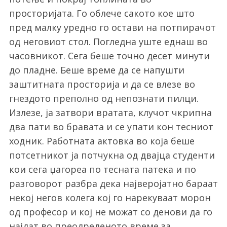
просторијата. Го облече сакото кое што
пред малку уредно го остави на потпирачот
од неговиот стол. Погледна уште еднаш во
часовникот. Сега беше точно десет минути
до пладне. Беше време да се напушти
заштитната просторија и да се влезе во
гнездото преполно од непознати пилци.
Излезе, ја затвори вратата, клучот чкрипна
два пати во бравата и се упати кон тесниот
ходник. Работната актовка во која беше
потсетникот ја потчукна од двајца студенти
кои сега џагореа по тесната патека и по
разговорот разбра дека најверојатно бараат
некој негов колега кој го нарекуваат морон
од професор и кој не можат со денови да го
најдат во преодреденото време за