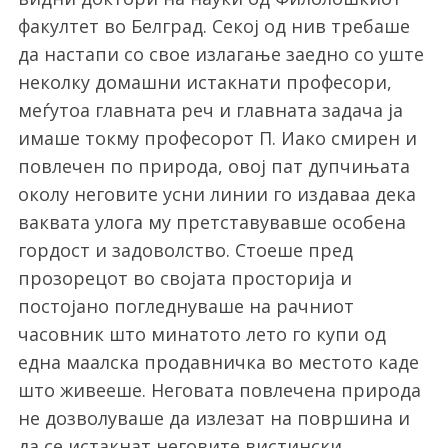
факултет во Белград. Секој од нив требаше
да настапи со свое излагање заедно со уште
неколку домашни истакнати професори,
меѓутоа главната реч и главната задача ја
имаше токму професорот П. Иако смирен и
повлечен по природа, овој пат дупчињата
околу неговите усни линии го издаваа дека
ваквата улога му претставувавше особена
гордост и задоволство. Стоеше пред
прозорецот во својата просторија и
постојано погледнуваше на рачниот
часовник што минатото лето го купи од
една маалска продавничка во местото каде
што живееше. Неговата повлечена природа
не дозволуваше да излезат на површина и
да се истакнат неговите вистински