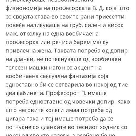
физиономија на професорката В. Д. која што
со својата става во своите рани триесетти,
повеќе наликуваше на груб, силен и висок
маж, отколку на една вообичаена
професорка или речиси барем малку
привлечна жена. Таквата потреба од допир
на дланки, не потекнуваше од вообичаен
телесен машки нагон со акцент на
вообичаена сексуална фантазија која
едноставно би се остварила во некој од тие
два кабинети. Професорот П. имаше
потреба едноставно од човечки допир. Како
што неговите колеги имаа потреба од
цигара така и тој имаше потреба да се
потчукне со дланките во тесниот ходник со
некој од своите колеги, а особено беше