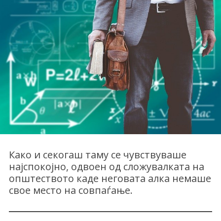
Како и секогаш таму се чувствуваше
најспокојно, одвоен од сложувалката на
општеството каде неговата алка немаше
свое место на совпаѓање.