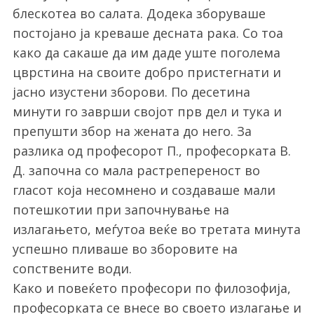
блескотеа во салата. Додека зборуваше
постојано ја креваше десната рака. Со тоа
како да сакаше да им даде уште поголема
цврстина на своите добро пристегнати и
јасно изустени зборови. По десетина
минути го заврши својот прв дел и тука и
препушти збор на жената до него. За
разлика од професорот П., професорката В.
Д. започна со мала растрепереност во
гласот која несомнено и создаваше мали
потешкотии при започнување на
излагањето, меѓутоа веќе во третата минута
успешно пливаше во зборовите на
сопствените води.
Како и повеќето професори по филозофија,
професорката се внесе во своето излагање и