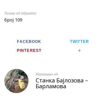
c
i
a
e
t
r
Тагови од објавата
b
t
e
број 109
o
e
o
r
k
FACEBOOK
TWITTER
PINTEREST
Напишано од
Станка Бајлозова –
Барламова