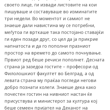
своето лице, ги извади листовите на кои
пишуваше и составуваше во изминатите
три недели. Во моментот и самиот не
знаеше дали навистина му се потребни,
меѓутоа ги врткаше така постојано ставајќи
ги еден позади друг, со цел да ја прикрие
напнатоста и да го пополни празниот
простор на времето до самото почнување.
Првиот ред беше речиси пополнет. Десната
страна ја зазедоа гостите – професори од
Филолошкиот факултет во Белград, а од
левата страна му праќаа погледи негови
добро познати колеги. Знаеше дека како
почестен гостин на нивниот настан ќе
присуствува и министерот за култура кој
беше семеен пријател на Деканот на