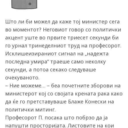
Што ли би можел да каже тој министер сега
во моментот? Неговиот говор со политички
акцент уште во првите триесет секунди би
го урнал тринеделниот труд на професорот.
Исклишеизираниот сигнал на „надежта
последна умира“ траеше само неколку
секунди, а потоа секако следуваше
очекуваното.
– Ние можеме… – беа почетните зборови на
министерот кој со својата крената рака како
да ќе го претставуваше Блаже Конески на
политички митинг.
Професорот П. посака што побрзо да ја
напушти просторијата. Листовите на кои