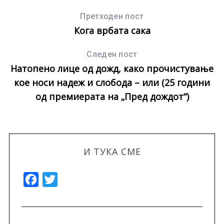
Претходен пост
Кога врбата сака
Следен пост
Натопено лице од дожд, како прочистување
кое носи надеж и слобода – или (25 години
од премиерата на „Пред дождот“)
И ТУКА СМЕ
F
T
a
w
c
i