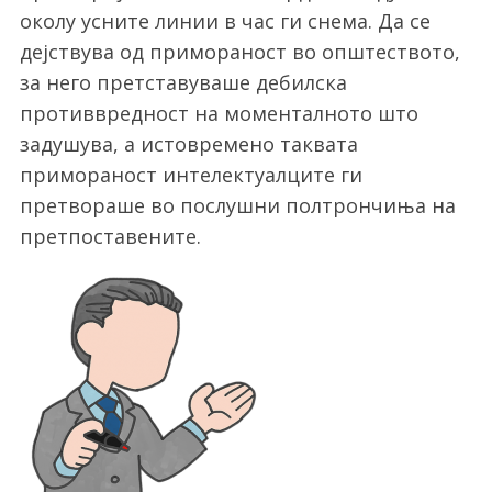
околу усните линии в час ги снема. Да се
дејствува од примораност во општеството,
за него претставуваше дебилска
противвредност на моменталното што
задушува, а истовремено таквата
примораност интелектуалците ги
претвораше во послушни полтрончиња на
претпоставените.