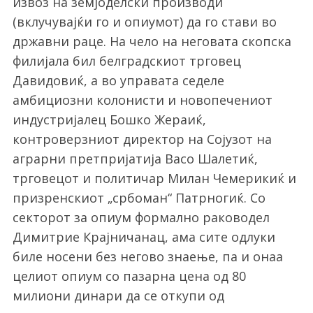
извоз на земјоделски производи
(вклучувајќи го и опиумот) да го стави во
државни раце. На чело на неговата скопска
филијала бил белградскиот трговец
Давидовиќ, а во управата седеле
амбициозни колонисти и новопечениот
индустријалец Бошко Жераиќ,
контроверзниот директор на Сојузот на
аграрни претпријатија Васо Шалетиќ,
трговецот и политичар Милан Чемерикиќ и
призренскиот „србоман“ Патрногиќ. Со
секторот за опиум формално раководел
Димитрие Крајничанац, ама сите одлуки
биле носени без негово знаење, па и онаа
целиот опиум со пазарна цена од 80
милиони динари да се откупи од