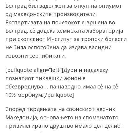
Белград бил задолжен за откуп на опиумот
од македонските производители.
Експертизата на почетокот е вршена во
Белград, сè додека хемиската лабораторија
при скопскиот Институт за тропски болести
не била оспособена да издава валидни
извозни сертификати.
[pullquote align=”left”]Дури и надалеку
познатиот тиквешки афион е
обезвреднуван, па наводно имал сè на сè
10% морфиум.[/pullquote]
Според тврдењата на софискиот весник
Македонија, основањето на споменатото
привилегирано друштво имало цел целиот