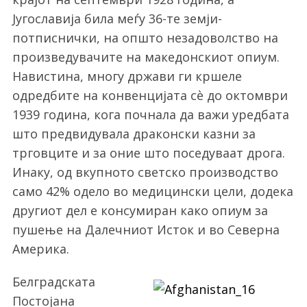
Југославија била меѓу 36-те земји-
потписнички, на општо незадоволство на
произведувачите на македонскиот опиум.
Навистина, многу држави ги кршеле
одредбите на конвенцијата сè до октомври
1939 година, кога почнала да важи уредбата
што предвидувала драконски казни за
трговците и за оние што поседуваат дрога.
Инаку, од вкупното светско производство
само 42% одело во медицински цели, додека
другиот дел е консумиран како опиум за
пушење на Далечниот Исток и во Северна
Америка.
Белградската
Постојана