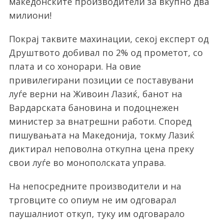
македонските производители за вкупно два
милиони!
Покрај таквите махинации, секој експерт од
Друштвото добивал по 2% од прометот, со
плата и со хонорари. На овие
привилегирани позиции се поставувани
луѓе верни на Живоин Лазиќ, банот на
S
Вардарската бановина и подоцнежен
e
министер за внатрешни работи. Според
a
пишувањата на Македонија, токму Лазиќ
r
c
диктирал неповолна откупна цена преку
h
свои луѓе во монополската управа.
f
o
На непосредните производители и на
r
трговците со опиум не им одговарал
:
паушалниот откуп, туку им одговарало