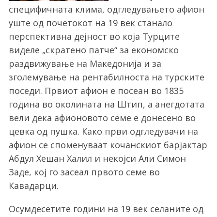
специфичната клима, одгледувањето афион
уште од почетокот на 19 век станало
перспективна дејност во која Турците
виделе „скратено патче“ за економско
раздвижување на Македонија и за
зголемување на рентабилноста на турските
поседи. Првиот афион е посеан во 1835
година во околината на Штип, а анегдотата
вели дека афионовото семе е донесено во
цевка од пушка. Како први одгледувачи на
афион се споменуваат кочанскиот барјактар
Абдул Хешан Халил и некојси Али Симон
Заде, кој го засеал првото семе во
Кавадарци.
Осумдесетите години на 19 век селаните од