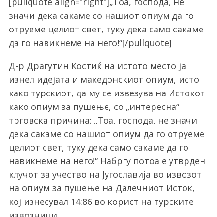
[pullquote align=”right”]„Тоа, господа, не
значи дека сакаме со нашиот опиум да го
отруеме целиот свет, туку дека само сакаме
да го навикнеме на него!“[/pullquote]
Д-р Драгутин Костиќ на истото место ја
изнел идејата и македонскиот опиум, исто
како турскиот, да му се извезува на Истокот
како опиум за пушење, со „интересна“
трговска причина: „Тоа, господа, не значи
дека сакаме со нашиот опиум да го отруеме
целиот свет, туку дека само сакаме да го
навикнеме на него!“ Набргу потоа е утврден
клучот за учество на Југославија во извозот
на опиум за пушење на Далечниот Исток,
кој изнесувал 14:86 во корист на турските
извозници.