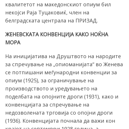
квалитетот на македонскиот опиум бил
некојси Раја Туцаковиќ, член на
белградската централа на ПРИЗАД.
ЖЕНЕВСКАТА КОНВЕНЦИЈА КАКО НОЌНА
МОРА
На иницијатива на Друштвото на народите
за спречување на „опиоманијата“ во Женева
се потпишани меѓународни конвенции за
опиум (1925), за ограничување на
производството и уредувањето на
поделбата на опојните дроги (1931), како и
конвенцијата за спречување на
недозволената трговија со опојни дроги
(1936). Конвенцијата почнала да важи кон
крајот на септември 1928 година, а