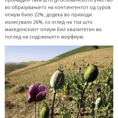
во образувањето на контингентот од суров
опиум било 22%, додека во приходи
изнесувало 26%, со оглед на тоа што
македонскиот опиум бил квалитетен во
поглед на содржењето морфиум.