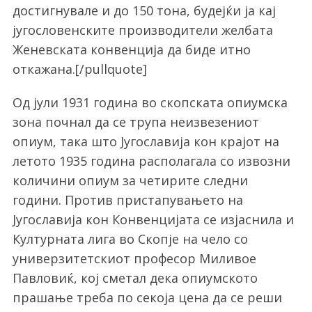
достигнувале и до 150 тона, будејќи ја кај
југословенските производители желбата
Женевската конвенција да биде итно
откажана.[/pullquote]
Од јули 1931 година во скопската опиумска
зона почнал да се трупа неизвезениот
опиум, така што Југославија кон крајот на
летото 1935 година располагала со извозни
количини опиум за четирите следни
години. Против пристапувањето на
Југославија кон Конвенцијата се изјаснила и
Културната лига во Скопје на чело со
универзитетскиот професор Миливое
Павловиќ, кој сметал дека опиумското
прашање треба по секоја цена да се реши