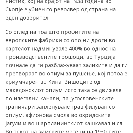
Ристиќ, кој на крајот на 1938 година во
Скопје е убиен со револвер од страна на
еден доверител.
Со оглед на тоа што профитите на
европските фабрики со опојни дроги во
картелот надминувале 400% во однос на
производствените трошоци, во Турција
почнале да ги разблажуваат залихите и да ги
претвораат во опиум за пушење, кој потоа е
криумчарен во Кина. Вишоците од
македонскиот опиум исто така се движеле
по илегални канали, па југословенските
граничари запленувале грав филуван со
опиум, афионова смола во охридските
јагули и во шарпланинскиот кашкавал и сл.
Во текот на зимските месеци на 1930-тите