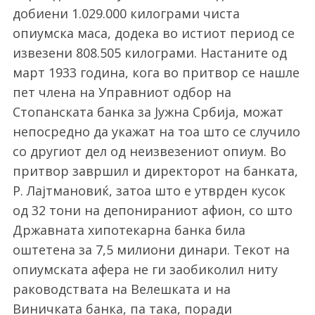
добиени 1.029.000 килограми чиста
опиумска маса, додека во истиот период се
извезени 808.505 килограми. Настаните од
март 1933 година, кога во притвор се нашле
пет члена на Управниот одбор на
Стопанската банка за Јужна Србија, можат
непосредно да укажат на тоа што се случило
со другиот дел од неизвезениот опиум. Во
притвор завршил и директорот на банката,
Р. Лајтмановиќ, затоа што е утврден кусок
од 32 тони на депонираниот афион, со што
Државната хипотекарна банка била
оштетена за 7,5 милиони динари. Текот на
опиумската афера не ги заобиколил ниту
раководствата на Велешката и на
Виничката банка, па така, поради