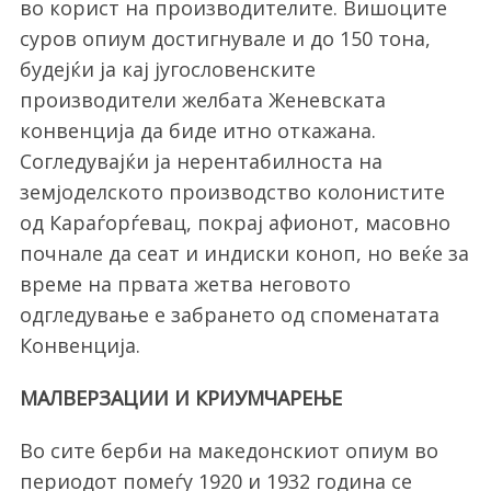
во корист на производителите. Вишоците
суров опиум достигнувале и до 150 тона,
будејќи ја кај југословенските
производители желбата Женевската
конвенција да биде итно откажана.
Согледувајќи ја нерентабилноста на
земјоделското производство колонистите
од Караѓорѓевац, покрај афионот, масовно
почнале да сеат и индиски коноп, но веќе за
време на првата жетва неговото
одгледување е забрането од споменатата
Конвенција.
МАЛВЕРЗАЦИИ И КРИУМЧАРЕЊЕ
Во сите берби на македонскиот опиум во
периодот помеѓу 1920 и 1932 година се