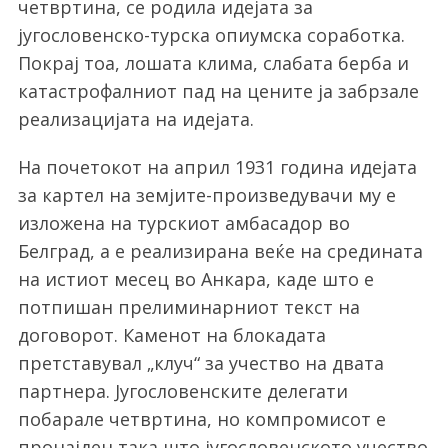
четвртина, се родила идејата за
југословенско-турска опиумска соработка.
Покрај тоа, лошата клима, слабата берба и
катастрофалниот пад на цените ја забрзале
реализацијата на идејата.
На почетокот на април 1931 година идејата
за картел на земјите-произведувачи му е
изложена на турскиот амбасадор во
Белград, а е реализирана веќе на средината
на истиот месец во Анкара, каде што е
потпишан прелиминарниот текст на
договорот. Каменот на блокадата
претставувал „клуч“ за учество на двата
партнера. Југословенските делегати
побарале четвртина, но компромисот е
пронајден така што југословенското учество