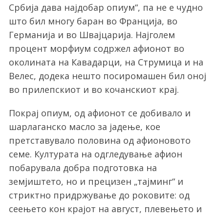
Србија дава најдобар опиум“, па не е чудно
што бил многу баран во Франција, во
Германија и во Швајцарија. Најголем
процент морфиум содржел афионот во
околината на Кавадарци, на Струмица и на
Велес, додека нешто посиромашен бил оној
во прилепскиот и во кочанскиот крај.
Покрај опиум, од афионот се добивало и
шарлаганско масло за јадење, кое
претставувало половина од афионовото
семе. Културата на одгледување афион
побарувала добра подготовка на
земјиштето, но и прецизен „тајминг“ и
стриктно придржување до роковите: од
сеењето кон крајот на август, плевењето и