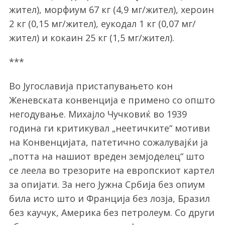
жител), морфиум 67 кг (4,9 мг/жител), хероин
2 кг (0,15 мг/жител), еукодал 1 кг (0,07 мг/
жител) и кокаин 25 кг (1,5 мг/жител).
***
Во Југославија пристапувањето кон
Женевската конвенција е примено со општо
негодување. Михајло Чучковиќ во 1939
година ги критикувал „неетичките“ мотиви
на Конвенцијата, патетично сожалувајќи ја
„потта на нашиот вреден земјоделец“ што
се леела во трезорите на европскиот картел
за опијати. За него Јужна Србија без опиум
била исто што и Франција без лозја, Бразил
без каучук, Америка без петролеум. Со други