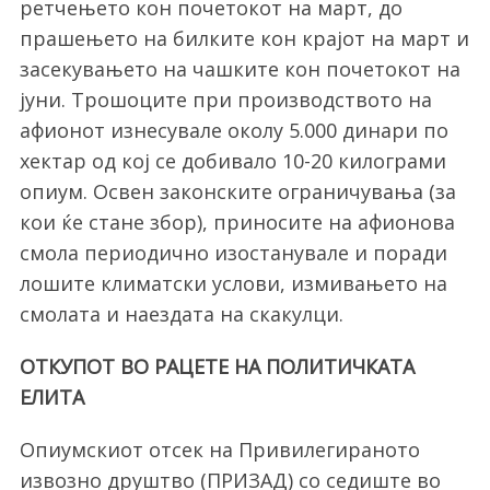
ретчењето кон почетокот на март, до
прашењето на билките кон крајот на март и
засекувањето на чашките кон почетокот на
јуни. Трошоците при производството на
афионот изнесувале околу 5.000 динари по
хектар од кој се добивало 10-20 килограми
опиум. Освен законските ограничувања (за
кои ќе стане збор), приносите на афионова
смола периодично изостанувале и поради
лошите климатски услови, измивањето на
смолата и наездата на скакулци.
ОТКУПОТ ВО РАЦЕТЕ НА ПОЛИТИЧКАТА
ЕЛИТА
Опиумскиот отсек на Привилегираното
извозно друштво (ПРИЗАД) со седиште во