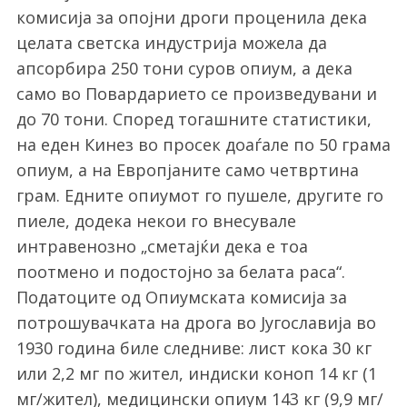
комисија за опојни дроги проценила дека
целата светска индустрија можела да
апсорбира 250 тони суров опиум, а дека
само во Повардарието се произведувани и
до 70 тони. Според тогашните статистики,
на еден Кинез во просек доаѓале по 50 грама
опиум, а на Европјаните само четвртина
грам. Едните опиумот го пушеле, другите го
пиеле, додека некои го внесувале
интравенозно „сметајќи дека е тоа
поотмено и подостојно за белата раса“.
Податоците од Опиумската комисија за
потрошувачката на дрога во Југославија во
1930 година биле следниве: лист кока 30 кг
или 2,2 мг по жител, индиски коноп 14 кг (1
мг/жител), медицински опиум 143 кг (9,9 мг/