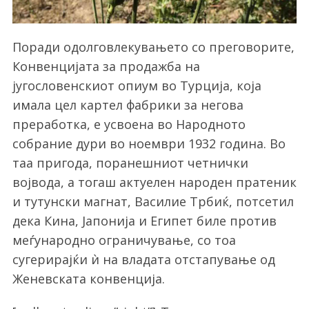
Поради одолговлекувањето со преговорите,
Конвенцијата за продажба на
југословенскиот опиум во Турција, која
имала цел картел фабрики за негова
преработка, е усвоена во Народното
собрание дури во ноември 1932 година. Во
таа пригода, поранешниот четнички
војвода, а тогаш актуелен народен пратеник
и тутунски магнат, Василие Трбиќ, потсетил
дека Кина, Јапонија и Египет биле против
меѓународно ограничување, со тоа
сугерирајќи ѝ на владата отстапување од
Женевската конвенција.