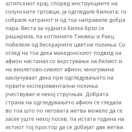
штипскиот крај, според инструкциите на
солунските трговци, ја одгледале билката, го
собрале катранот и од тоа направиле добра
пара. Веста за чудната билка брзо се
раширила, па котлините Тиквеш и Раец
побелеле од бескрајните цветни полиња. Со
оглед на тоа дека македонскиот подвид на
афион настанал со вкрстување на белиот и
на виолетово-сивиот афион, многумина
заклучуваат дека при одгледувањето на
првите експериментални полиња
учествувал и некој стручњак. Добрата
страна на одгледувањето афион се гледала
во тоа што по неговата жетва можело да се
засее уште некој посев, па истата година на
истиот тој простор да се добијат две жетви.