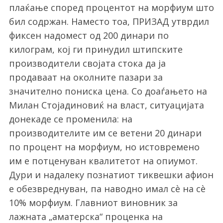
плаќање според процентот на морфиум што
бил содржан. Наместо тоа, ПРИЗАД утврдил
фиксен надомест од 200 динари по
килограм, кој ги принудил штипските
производители својата стока да ја
продаваат на околните пазари за
значително пониска цена. Со доаѓањето на
Милан Стојадиновиќ на власт, ситуацијата
донекаде се променила: на
производителите им се ветени 20 динари
по процент на морфиум, но истовремено
им е потценуван квалитетот на опиумот.
Дури и надалеку познатиот тиквешки афион
е обезвреднуван, па наводно имал сè на сè
10% морфиум. Главниот виновник за
лажната „аматерска“ проценка на