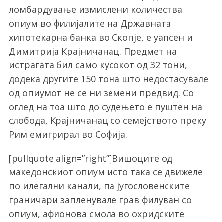
ломбардување измислени количества
опиум во филијалите на Државната
хипотекарна банка во Скопје, е уапсен и
Димитрија Крајничанац. Предмет на
истрагата бил само кусокот од 32 тони,
додека другите 150 тона што недостасувале
од опиумот не се ни земени предвид. Со
оглед на тоа што до судењето е пуштен на
слобода, Крајничанац со семејството преку
Рим емигрирал во Софија.
[pullquote align=”right”]Вишоците од
македонскиот опиум исто така се движеле
по илегални канали, па југословенските
граничари запленувале грав филуван со
опиум, афионова смола во охридските