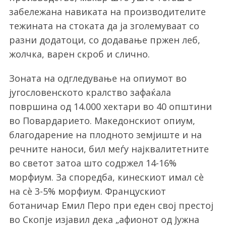
забележана навиката на производителите
тежината на стоката да ја зголемуваат со
разни додатоци, со додавање пржен леб,
жолчка, варен скроб и слично.
Зоната на одгледување на опиумот во
југословенското кралство зафаќала
површина од 14.000 хектари во 40 општини
во Повардарието. Македонскиот опиум,
благодарение на плодното земјиште и на
речните наноси, бил меѓу најквалитетните
во светот затоа што содржел 14-16%
морфиум. За споредба, кинескиот имал сè
на сè 3-5% морфиум. Францускиот
ботаничар Емил Перо при еден свој престој
во Скопје изјавил дека „афионот од Јужна