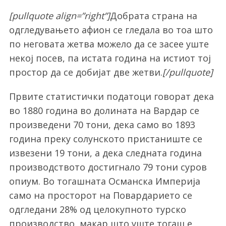
[pullquote align=”right”]
Добрата страна на
одгледувањето афион се гледала во тоа што
по неговата жетва можело да се засее уште
некој посев, па истата година на истиот тој
простор да се добијат две жетви.
[/pullquote]
Првите статистички податоци говорат дека
во 1880 година во долината на Вардар се
произведени 70 тони, дека само во 1893
година преку солунското пристаниште се
извезени 19 тони, а дека следната година
производството достигнало 79 тони суров
опиум. Во тогашната Османска Империја
само на просторот на Повардарието се
одгледани 28% од целокупното турско
производство, макар што уште тогаш е