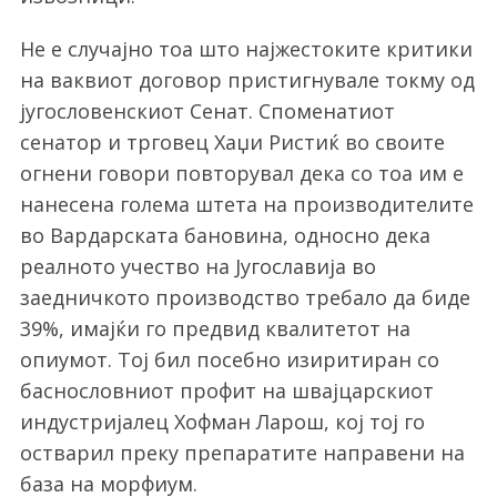
Не е случајно тоа што најжестоките критики
на ваквиот договор пристигнувале токму од
југословенскиот Сенат. Споменатиот
сенатор и трговец Хаџи Ристиќ во своите
огнени говори повторувал дека со тоа им е
нанесена голема штета на производителите
во Вардарската бановина, односно дека
реалното учество на Југославија во
заедничкото производство требало да биде
39%, имајќи го предвид квалитетот на
опиумот. Тој бил посебно изиритиран со
баснословниот профит на швајцарскиот
индустријалец Хофман Ларош, кој тој го
остварил преку препаратите направени на
база на морфиум.