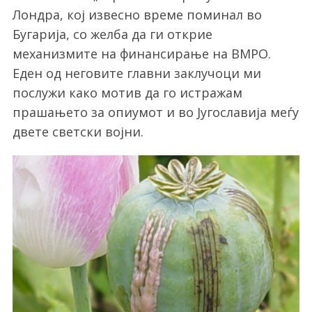
Лондра, кој извесно време поминал во
Бугарија, со желба да ги открие
механизмите на финансирање на ВМРО.
Еден од неговите главни заклучоци ми
послужи како мотив да го истражам
прашањето за опиумот и во Југославија меѓу
двете светски војни.