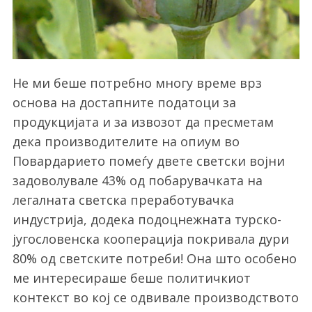
Не ми беше потребно многу време врз
основа на достапните податоци за
продукцијата и за извозот да пресметам
дека производителите на опиум во
Повардарието помеѓу двете светски војни
задоволувале 43% од побарувачката на
легалната светска преработувачка
индустрија, додека подоцнежната турско-
југословенска кооперација покривала дури
80% од светските потреби! Она што особено
ме интересираше беше политичкиот
контекст во кој се одвивале производството