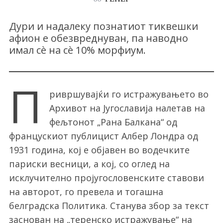
Дури и надалеку познатиот тиквешки
афион е обезвреднуван, па наводно
имал сè на сè 10% морфиум.
П
ривршувајќи го истражувањето во
Архивот на Југославија налетав на
фељтонот „Рана Балкана“ од
францускиот публицист Албер Лондра од
1931 година, кој е објавен во водечките
париски весници, а кој, со оглед на
исклучително пројугословенските ставови
на авторот, го превела и тогашна
белградска Политика. Станува збор за текст
заснован на „теренско истражување“ на