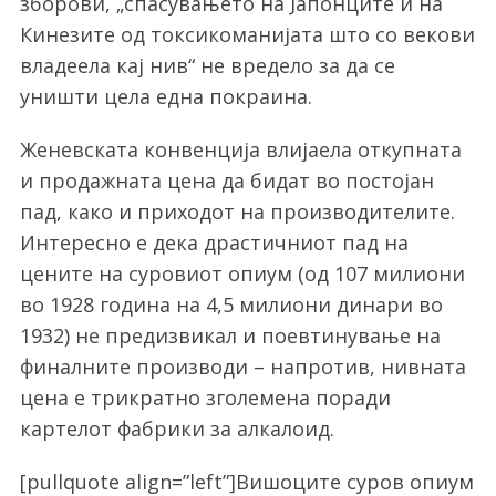
зборови, „спасувањето на Јапонците и на
Кинезите од токсикоманијата што со векови
владеела кај нив“ не вредело за да се
уништи цела една покраина.
Женевската конвенција влијаела откупната
и продажната цена да бидат во постојан
пад, како и приходот на производителите.
Интересно е дека драстичниот пад на
цените на суровиот опиум (од 107 милиони
во 1928 година на 4,5 милиони динари во
1932) не предизвикал и поевтинување на
финалните производи – напротив, нивната
цена е трикратно зголемена поради
картелот фабрики за алкалоид.
[pullquote align=”left”]Вишоците суров опиум