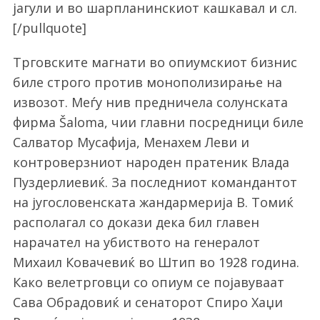
јагули и во шарпланинскиот кашкавал и сл.
[/pullquote]
Трговските магнати во опиумскиот бизнис
биле строго против монополизирање на
извозот. Меѓу нив предничела солунската
фирма Šaloma, чии главни посредници биле
Салватор Мусафија, Менахем Леви и
контроверзниот народен пратеник Влада
Пуздерлиевиќ. За последниот командантот
на југословенската жандармерија В. Томиќ
располагал со докази дека бил главен
нарачател на убиството на генералот
Михаил Ковачевиќ во Штип во 1928 година.
Како велетрговци со опиум се појавуваат
Сава Обрадовиќ и сенаторот Спиро Хаџи