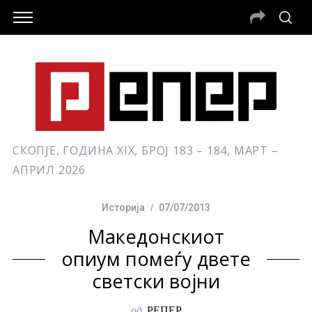
СКОПЈЕ, ГОДИНА XIX, БРОЈ 183 – 184, МАРТ –
АПРИЛ 2026
Историја
07/07/2013
Македонскиот
опиум помеѓу двете
светски војни
од
РЕПЕР