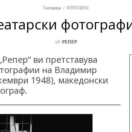
Галерија
07/07/2013
еатарски фотограф
од
РЕПЕР
 „Репер“ ви претставува
отографии на Владимир
екември 1948), македонски
ограф.