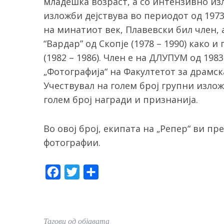
младешка возраст, а со интензивно и
изложби дејствува во периодот од 1973
на минатиот век, Плавевски бил член, 
“Вардар” од Скопје (1978 – 1990) како 
(1982 – 1986). Член е на ДЛУПУМ од 19
„Фотографија“ на Факултетот за драмск
Учествувал на голем број групни излож
голем број награди и признанија.
Во овој број, екипата на „Репер“ ви п
фотографии.
S
e
F
T
S
a
r
a
w
h
c
c
i
a
h
e
t
r
f
Тагови од објавата