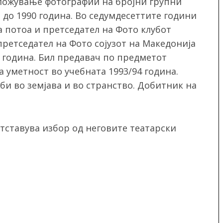
зложување фотографии на бројни групни
 до 1990 година. Во седумдесеттите години
а потоа и претседател на Фото клубот
и претседател на Фото сојузот на Македонија
83 година. Бил предавач по предметот
а уметност во учебната 1993/94 година.
би во земјава и во странство. Добитник на
ретставува избор од неговите театарски