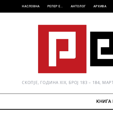
НАСЛОВНА
РЕПЕР Е…
АНТОЛОГ
АРХИВА
СКОПЈЕ, ГОДИНА XIX, БРОЈ 183 – 184, МА
KНИГА