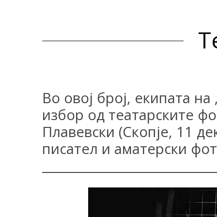
Т
Во овој број, екипата на
избор од театарските ф
Плавевски (Скопје, 11 д
писател и аматерски фот