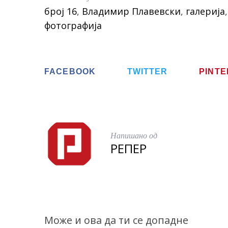
o
b
t
e
број 16
,
Владимир Плавевски
,
галерија
r
o
e
фотографија
:
o
r
k
FACEBOOK
TWITTER
PINT
Напишано од
РЕПЕР
Може и ова да ти се допадне