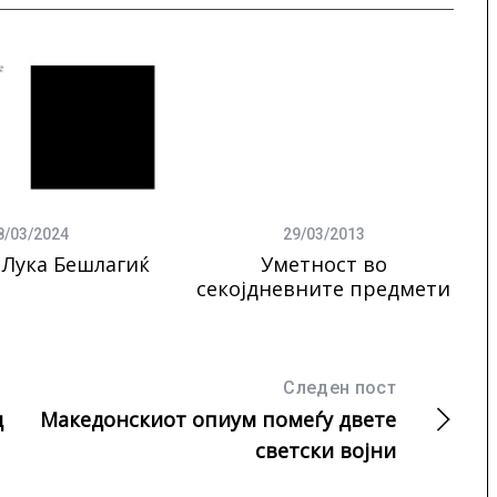
8/03/2024
29/03/2013
: Лука Бешлагиќ
Уметност во
секојдневните предмети
Следен пост
д
Македонскиот опиум помеѓу двете
светски војни