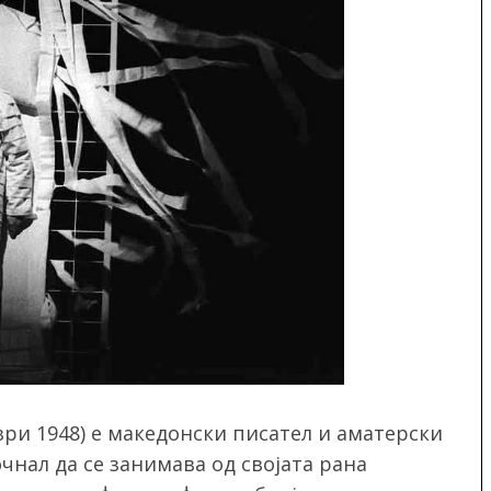
ври 1948) е македонски писател и аматерски
чнал да се занимава од својата рана