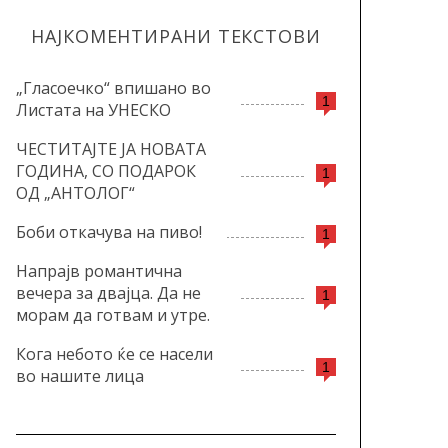
НАЈКОМЕНТИРАНИ ТЕКСТОВИ
„Гласоечко“ впишано во
1
Листата на УНЕСКО
ЧЕСТИТАЈТЕ ЈА НОВАТА
ГОДИНА, СО ПОДАРОК
1
ОД „АНТОЛОГ“
Боби откачува на пиво!
1
Напрајв романтична
вечера за двајца. Да не
1
морам да готвам и утре.
Кога небото ќе се насели
1
во нашите лица