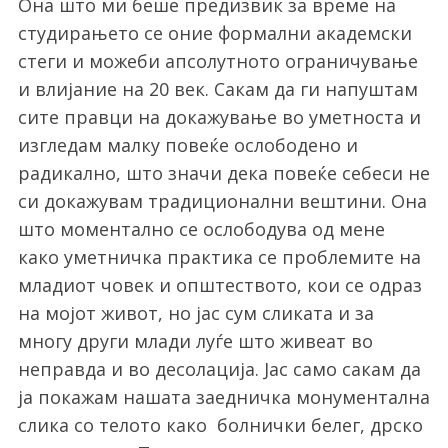
Она што ми беше предизвик за време на
студирањето се оние формални академски
стеги и можеби апсолутното ограничување
и влијание на 20 век. Сакам да ги напуштам
сите правци на докажување во уметноста и
изгледам малку повеќе ослободено и
радикално, што значи дека повеќе себеси не
си докажувам традиционални вештини. Она
што моментално се ослободува од мене
како уметничка практика се проблемите на
младиот човек и општеството, кои се одраз
на мојот живот, но јас сум сликата и за
многу други млади луѓе што живеат во
неправда и во десолација. Јас само сакам да
ја покажам нашата заедничка монументална
слика со телото како болнички белег, дрско