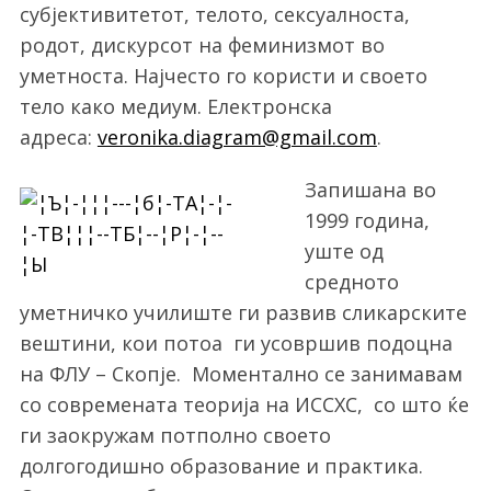
субјективитетот, телото, сексуалноста,
родот, дискурсот на феминизмот во
уметноста. Најчесто го користи и своето
тело како медиум. Електронска
адреса:
veronika.diagram@gmail.com
.
Запишана во
1999 година,
уште од
средното
уметничко училиште ги развив сликарските
вештини, кои потоа ги усовршив подоцна
на ФЛУ – Скопје. Моментално се занимавам
со современата теорија на ИССХС, со што ќе
ги заокружам потполно своето
долгогодишно образование и практика.