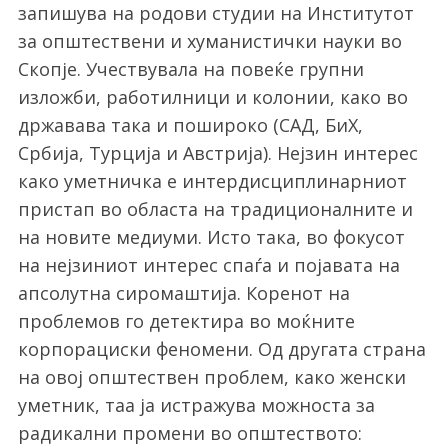
запишува на родови студии на Институтот
за општествени и хуманистички науки во
Скопје. Учествувала на повеќе групни
изложби, работилници и колонии, како во
државава така и пошироко (САД, БиХ,
Србија, Турција и Австрија). Нејзин интерес
како уметничка е интердисциплинарниот
пристап во областа на традиционалните и
на новите медиуми. Исто така, во фокусот
на нејзиниот интерес спаѓа и појавата на
апсолутна сиромаштија. Коренот на
проблемов го детектира во моќните
корпорациски феномени. Од другата страна
на овој општествен проблем, како женски
уметник, таа ја истражува можноста за
радикални промени во општеството: