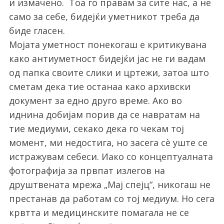
и измачено. Тоа го правам за сите нас, а не
само за себе, бидејќи уметникот треба да
биде гласен.
Мојата уметност понекогаш е критикувана
како антиуметност бидејќи јас не ги вадам
од папка своите слики и цртежи, затоа што
сметам дека тие останаа како архивски
документ за едно друго време. Ако во
иднина добијам порив да се навратам на
тие медиуми, секако дека го чекам тој
момент, ми недостига, но засега сè уште се
истражувам себеси. Иако со концептуалната
фотографија за првпат излегов на
друштвената мрежа „Мај спејц“, никогаш не
престанав да работам со тој медиум. Но сега
крвтта и медицинските помагала не се