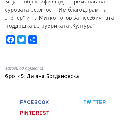
мојата објектифизација, преминав на
суровата реалност. Им благодарам на
„Репер“ и на Митко Гогов за несебичната
поддршка во рубриката „Култура“.
F
T
S
a
w
h
c
i
a
e
t
r
Тагови од објавата
b
t
e
број 45
,
Дијана Богдановска
o
e
o
r
k
FACEBOOK
TWITTER
PINTEREST