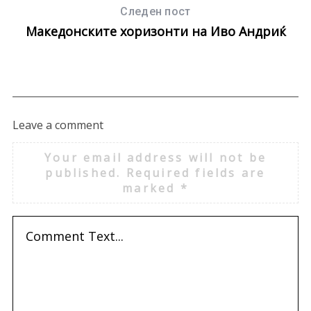
:
Следен пост
Македонските хоризонти на Иво Андриќ
Leave a comment
Your email address will not be
published.
Required fields are
marked
*