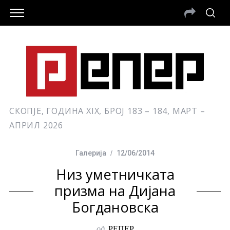
СКОПЈЕ, ГОДИНА XIX, БРОЈ 183 – 184, МАРТ –
АПРИЛ 2026
Галерија
12/06/2014
Низ уметничката
призма на Дијана
Богдановска
од
РЕПЕР