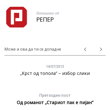
Напишано од
РЕПЕР
Може и ова да ти се допадне
S
14/07/2013
e
„Крст од топола“ – избор слики
У
a
r
c
h
Претходен пост
f
Од романот „Стариот пак е пијан“
o
r