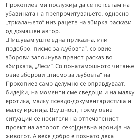
Прокопиев ми послужија да се потсетам на
убавината на препрочитувањето, односно
„тркалањето“ низ рацете на збирка раскази
од домашен автор.
„Пишувам уште една приказна, или
подобро, писмо за љубовта“, со овие
зборови започнува првиот расказ во
збирката, „Леси“. Со понатамошното читање
овие зборови „писмо за љубовта“ на
Прокопиев само делумно се оправдуваат,
бидејќи, на моменти сме сведоци и на малку
еротика, малку псевдо-документаристика и
малку иронија. Всушност, токму овие
ситуации се носители на отпечатениот
проект на авторот: секојдневна иронија на
животот. А веќе добро е познато дека