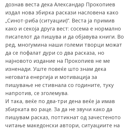
дознав веста дека Александар Прокопиев
издал нова збирка раскази насловена како
„Синот-риба (ситуации)“. Веста ја примив
како и секоја друга вест: сосема е нормално
писателот да пишува и да објавува книги. Во
ред, многумина наши големи творци можат
да се пофалат дури со два расказа, но
најновото издание на Прокопиев не ме
изненади. Уште повеќе што знам дека
неговата енергија и мотивација за
пишување не стивнала со годините, туку
напротив, се зголемува.
И така, веќе по два-три дена веќе ја имав
збирката во раце. За да не звучи како да
пишувам расказ, поттикнат од зачестеното
читање македонски автори, ситуациите на