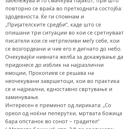
забележува и го смачкува пајакот, при што
повторно се враќа во претходната состојба:
здодевноста. Ќе ги спомнам и
„Пријателските средби“, каде што се
S
опишани три ситуации во кои се сретнуваат
e
писатели кои се нетрпеливи меѓу себе, кои
a
се возгордеани и чие его е дигнато до небо.
r
Очекувајќи нивната желба за докажување да
c
h
придонесе до изблик на најразлични
f
емоции, Прокопиев се решава на
o
неочекувани завршетоци, кои во практика
r
се и најреални, едноставно свртување и
:
заминување.
Интересен е преминот од лириката: „Со
ореол од ноќни пеперутки, мртвата божица
бара опстанок во сонот – градител“