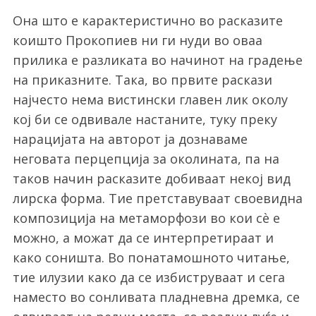
Она што е карактеристично во расказите
коишто Прокопиев ни ги нуди во оваа
прилика е разликата во начинот на градење
на приказните. Така, во првите раскази
најчесто нема вистински главен лик околу
кој би се одвивале настаните, туку преку
нарацијата на авторот ја дознаваме
неговата перцепција за околината, па на
таков начин расказите добиваат некој вид
лирска форма. Тие претставуваат своевидна
композиција на метаморфози во кои сѐ е
можно, а можат да се интерпретираат и
како соништа. Во понатамошното читање,
тие илузии како да се избиструваат и сега
наместо во сонливата пладневна дремка, се