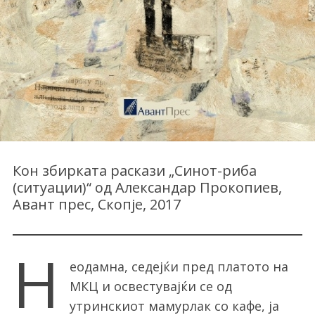
Кон збирката раскази „Синот-риба
(ситуации)“ од Александар Прокопиев,
Авант прес, Скопје, 2017
Н
еодамна, седејќи пред платото на
МКЦ и освестувајќи се од
утринскиот мамурлак со кафе, ја