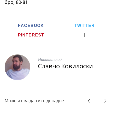
b
t
e
број 80-81
o
e
o
r
k
FACEBOOK
TWITTER
PINTEREST
Напишано од
Славчо Ковилоски
Може и ова да ти се допадне