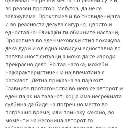
одвиваат на релни места, со реални луѓе и
во реален простор. Меѓутоа, да не се
залажуваме, Прокопиев и во сновиденијата
и во реалноста делува сигурно, цврсто и
едноставно. Сликајќи ги обичните настани,
Прокопиев во еден чеховски стил покажува
дека дури и од една навидум едноставна до
патетичност ситуација може да се изроди
прекрасно дело. Во таа насока, можеби
најкарактеристичен и највпечатлив е
расказот „Летна приказна за пајакот“.
Главните протагоности во него се авторот и
еден пајак на таванот, кој ја има несреќната
судбина да биде на погрешно место во
погрешно време, или поинаку кажано, во
моменти на несоница авторот го