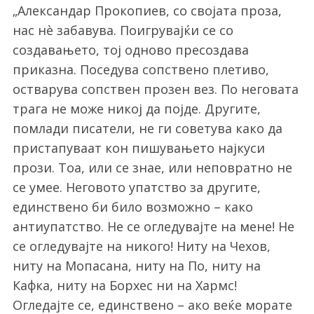
„Александар Прокопиев, со својата проза,
нас нè забавува. Поигрувајќи се со
создавањето, тој одново пресоздава
приказна. Поседува сопствено плетиво,
остварува сопствен прозен вез. По неговата
трага не може никој да појде. Другите,
помлади писатели, не ги советува како да
пристапуваат кон пишувањето најкуси
прози. Тоа, или се знае, или неповратно не
се умее. Неговото упатство за другите,
единствено би било возможно – како
антиупатство. Не се огледувајте на мене! Не
се огледувајте на никого! Ниту на Чехов,
ниту на Мопасана, ниту на По, ниту на
Кафка, ниту на Борхес ни на Хармс!
Огледајте се, единствено – ако веќе морате