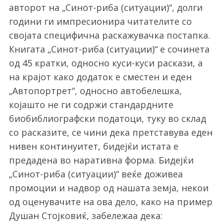
авторот на „Синот-риба (ситуации)“, долги
години ги импресионира читателите со
својата специфична раскажувачка постапка.
Книгата „Синот-риба (ситуации)“ е сочинета
од 45 кратки, односно куси-куси раскази, а
на крајот како додаток е сместен и еден
„Автопортрет“, односно автобелешка,
којашто не ги содржи стандардните
биобиблиографски податоци, туку во склад
со расказите, се чини дека претставува еден
нивен континуитет, бидејќи истата е
предадена во наративна форма. Бидејќи
„Синот-риба (ситуации)“ веќе доживеа
промоции и надвор од нашата земја, некои
од оценувачите на ова дело, како на пример
Душан Стојковиќ, забележаа дека: