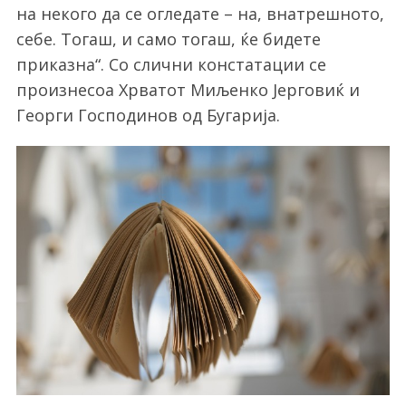
на некого да се огледате – на, внатрешното,
себе. Тогаш, и само тогаш, ќе бидете
приказна“. Со слични констатации се
произнесоа Хрватот Миљенко Јерговиќ и
Георги Господинов од Бугарија.