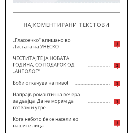
НАЈКОМЕНТИРАНИ ТЕКСТОВИ
„Гласоечко“ впишано во
1
Листата на УНЕСКО
ЧЕСТИТАЈТЕ ЈА НОВАТА
ГОДИНА, СО ПОДАРОК ОД
1
„АНТОЛОГ“
Боби откачува на пиво!
1
Напрајв романтична вечера
за двајца. Да не морам да
1
готвам и утре.
Кога небото ќе се насели во
1
нашите лица