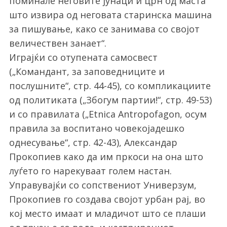
поминале неговите јунаци и црн од маста
што извира од неговата старинска машина
за пишување, како се занимава со својот
величествен занает“.
Играјќи со отупената самосвест
(„Командант, за заповедниците и
послушните“, стр. 44-45), со компликациите
од политиката („Збогум партии!“, стр. 49-53)
и со правилата („Etnica Antropofagon, осум
правила за воспитано човекојадешко
однесување“, стр. 42-43), Александар
Прокопиев како да им пркоси на она што
луѓето го нарекуваат голем настан.
Управувајќи со сопствениот Универзум,
Прокопиев го создава својот урбан рај, во
кој место имаат и младичот што се плаши