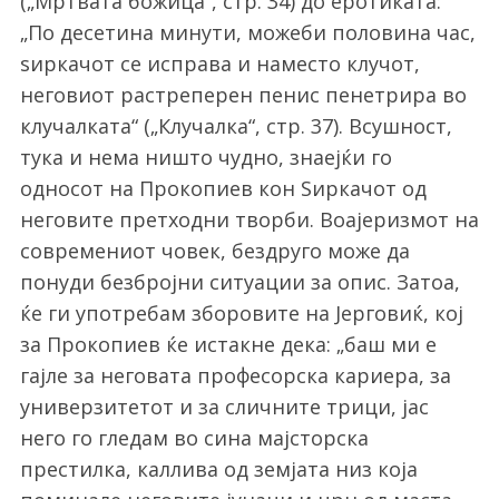
(„Мртвата божица“, стр. 34) до еротиката:
„По десетина минути, можеби половина час,
ѕиркачот се исправа и наместо клучот,
неговиот растреперен пенис пенетрира во
клучалката“ („Клучалка“, стр. 37). Всушност,
тука и нема ништо чудно, знаејќи го
односот на Прокопиев кон Ѕиркачот од
неговите претходни творби. Воајеризмот на
современиот човек, бездруго може да
понуди безбројни ситуации за опис. Затоа,
ќе ги употребам зборовите на Јерговиќ, кој
за Прокопиев ќе истакне дека: „баш ми е
гајле за неговата професорска кариера, за
универзитетот и за сличните трици, јас
него го гледам во сина мајсторска
престилка, каллива од земјата низ која