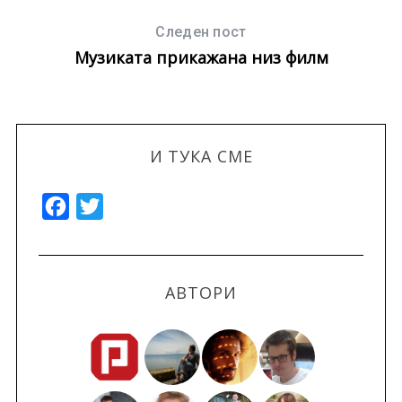
Следен пост
Музиката прикажана низ филм
И ТУКА СМЕ
F
T
a
w
c
i
e
t
АВТОРИ
b
t
o
e
o
r
k