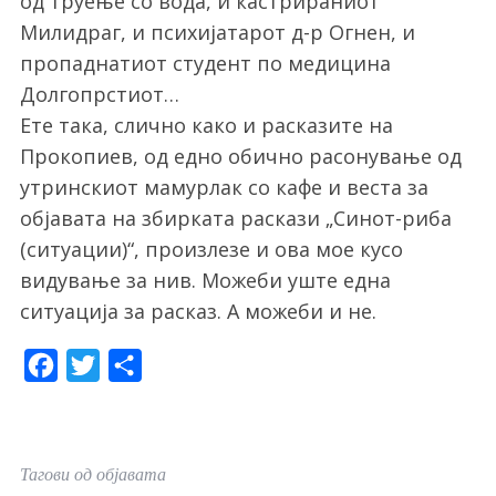
од труење со вода, и кастрираниот
Милидраг, и психијатарот д-р Огнен, и
пропаднатиот студент по медицина
Долгопрстиот…
Ете така, слично како и расказите на
Прокопиев, од едно обично расонување од
утринскиот мамурлак со кафе и веста за
објавата на збирката раскази „Синот-риба
(ситуации)“, произлезе и ова мое кусо
видување за нив. Можеби уште една
ситуација за расказ. А можеби и не.
F
T
S
a
w
h
c
i
a
e
t
r
Тагови од објавата