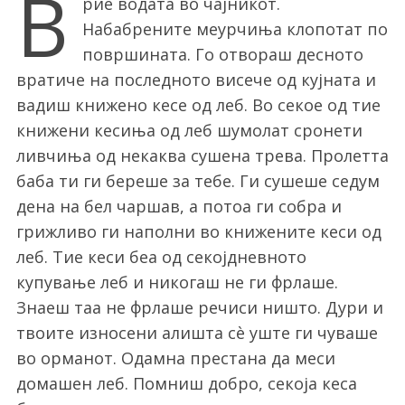
В
рие водата во чајникот.
Набабрените меурчиња клопотат по
површината. Го отвораш десното
вратиче на последното висече од кујната и
вадиш книжено кесе од леб. Во секое од тие
книжени кесиња од леб шумолат сронети
ливчиња од некаква сушена трева. Пролетта
баба ти ги береше за тебе. Ги сушеше седум
дена на бел чаршав, а потоа ги собра и
грижливо ги наполни во книжените кеси од
леб. Тие кеси беа од секојдневното
купување леб и никогаш не ги фрлаше.
Знаеш таа не фрлаше речиси ништо. Дури и
твоите износени алишта сè уште ги чуваше
во орманот. Одамна престана да меси
домашен леб. Помниш добро, секоја кеса