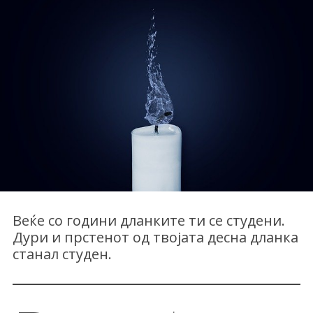
Веќе со години дланките ти се студени.
Дури и прстенот од твојата десна дланка
станал студен.