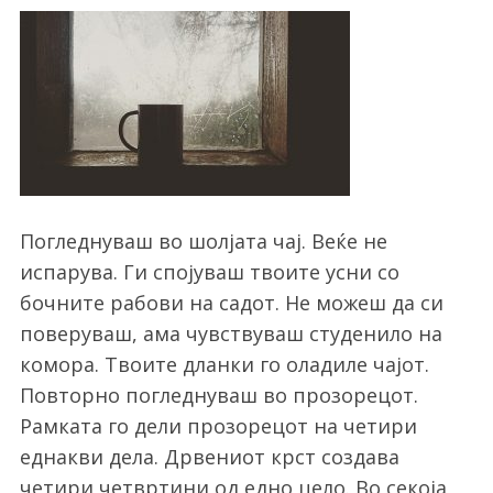
Погледнуваш во шолјата чај. Веќе не
испарува. Ги спојуваш твоите усни со
бочните рабови на садот. Не можеш да си
поверуваш, ама чувствуваш студенило на
комора. Твоите дланки го оладиле чајот.
Повторно погледнуваш во прозорецот.
Рамката го дели прозорецот на четири
еднакви дела. Дрвениот крст создава
четири четвртини од едно цело. Во секоја