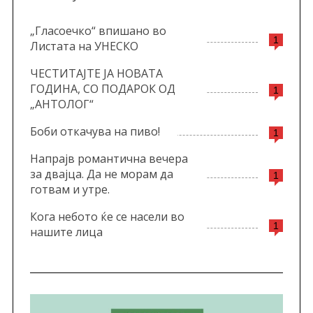
„Гласоечко“ впишано во
1
Листата на УНЕСКО
ЧЕСТИТАЈТЕ ЈА НОВАТА
ГОДИНА, СО ПОДАРОК ОД
1
„АНТОЛОГ“
Боби откачува на пиво!
1
Напрајв романтична вечера
за двајца. Да не морам да
1
готвам и утре.
Кога небото ќе се насели во
1
нашите лица