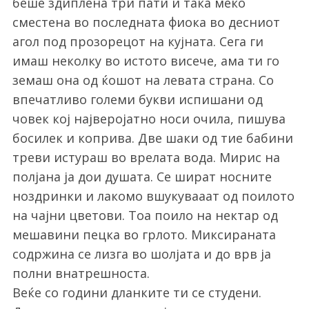
беше здиплена три пати и така меко
сместена во последната фиока во десниот
агол под прозорецот на кујната. Сега ги
имаш неколку во истото висече, ама ти го
земаш она од ќошот на левата страна. Со
впечатливо големи букви испишани од
човек кој најверојатно носи очила, пишува
босилек и коприва. Две шаки од тие бабини
треви истураш во врелата вода. Мирис на
полјана ја дои душата. Се шират носните
ноздринки и лакомо вшукувааат од поилото
на чајни цветови. Тоа поило на нектар од
мешавини пецка во грлото. Миксираната
содржина се лизга во шолјата и до врв ја
полни внатрешноста.
Веќе со години дланките ти се студени.