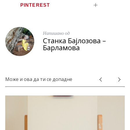
r
PINTEREST
:
Напишано од
Станка Бајлозова –
Барламова
Може и ова да ти се допадне