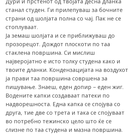
Дури и прстенот од твојата десна дланка
станал студен. Ги прилепуваш за бочните
страни од шолјата полна со чај. Пак не се
стоплуваат.
Ја земаш шолјата и се приближуваш до
прозорецот. Дождот плоскоти по таа
стаклена површина. Си мислиш
најверојатно е исто толку студена како и
твоите дланки. Кондензацијата на воздухот
ја прави таа површина совршена за
пишување. Знаеш, еден допир – еден жиг.
Водените капки создаваат патеки по
надворешноста. Една капка се спојува со
друга, тие две со трета и така се спојуваат
во потребно тежинско цело што ќе се
слизне по таа студена и мазна површина.