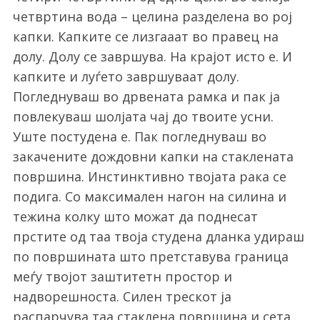
четвртина вода – целина разделена во рој
капки. Капките се лизгааат во правец на
долу. Долу се завршува. На крајот исто е. И
капките и луѓето завршуваат долу.
Погледнуваш во дрвената рамка и пак ја
повлекуваш шолјата чај до твоите усни.
Уште постудена е. Пак погледнуваш во
закачените дождовни капки на стаклената
површина. Инстинктивно твојата рака се
подига. Со максимален нагон на силина и
тежина колку што можат да поднесат
прстите од таа твоја студена дланка удираш
по површината што претставува граница
меѓу твојот заштитетн простор и
надворешноста. Силен трескот ја
распарчува таа стаклена површина и сета