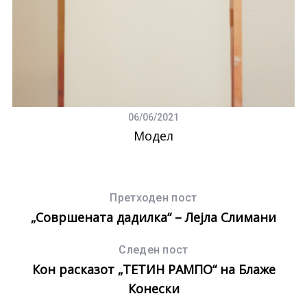
06/06/2021
Модел
З
Претходен пост
„Совршената дадилка“ – Лејла Слимани
Следен пост
Кон расказот „ТЕТИН РАМПО“ на Блаже
Конески