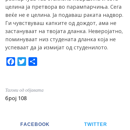
целина ја претвора во парампарчиња. Сега
веќе не е целина. Ја подаваш раката надвор.
Ги чувствуваш капките од дождот, ама не
застануваат на твојата дланка. Неверојатно,
поминуваат низ студената дланка која не
успеваат да ја измијат од студенилото.
F
T
S
a
w
h
c
i
a
S
e
t
r
Тагови од објавата
e
b
t
e
a
број 108
r
o
e
c
o
r
h
k
f
FACEBOOK
TWITTER
o