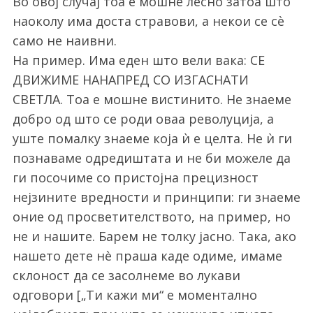
Во овој случај тоа е мошне лесно затоа што
наоколу има доста стравови, а некои се сè
само не наивни.
На пример. Има еден што вели вака: СЕ
ДВИЖИМЕ НАНАПРЕД СО ИЗГАСНАТИ
СВЕТЛА. Тоа е мошне вистинито. Не знаеме
добро од што се роди оваа револуција, а
уште помалку знаеме која ѝ е целта. Не ѝ ги
познаваме одредиштата и не би можеле да
ги посочиме со пристојна прецизност
нејзините вредности и принципи: ги знаеме
оние од просветителството, на пример, но
не и нашите. Барем не толку јасно. Така, ако
нашето дете нè праша каде одиме, имаме
склоност да се засолнеме во лукави
одговори [„Ти кажи ми“ е моментално