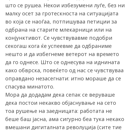
што се рушеа. Некои избезумени луѓе, без ни
малку осет за гротескноста на ситуацијата
во која се наоѓаа, потпишуваа петиции за
одбрана на старите млекарници или на
конјунктивот. Се чувствувавме подобри
секогаш кога ќе успеевме да одбраниме
нешто и да избегнеме ветерот на времето
да го однесе. Што се однесува на иднината
како обврска, повеќето од нас се чувствуваа
оправдано незасегнати: итно мораше да се
спасува минатото.
Мора да додадам дека сепак се веруваше
дека постои некакво објаснување на сето
тоа рушење на заедницата: работата не
беше баш јасна, ама сигурно беа тука некако
вмешани дигиталната револуција (сите тие