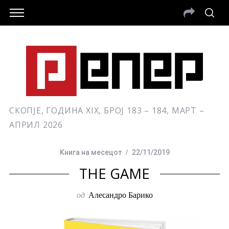
СКОПЈЕ, ГОДИНА XIX, БРОЈ 183 – 184, МАРТ –
АПРИЛ 2026
Kнига на месецот
22/11/2019
THE GAME
од
Алесандро Барико