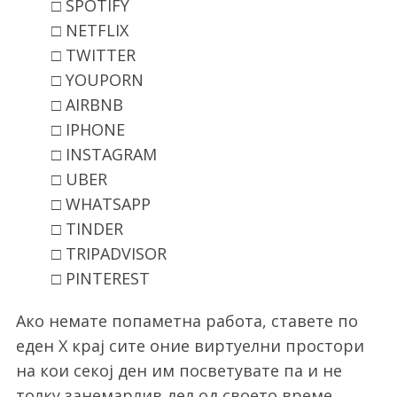
□ SPOTIFY
□ NETFLIX
□ TWITTER
□ YOUPORN
□ AIRBNB
□ IPHONE
□ INSTAGRAM
□ UBER
□ WHATSAPP
□ TINDER
□ TRIPADVISOR
□ PINTEREST
Ако немате попаметна работа, ставете по
еден Х крај сите оние виртуелни простори
на кои секој ден им посветувате па и не
толку занемарлив дел од своето време.