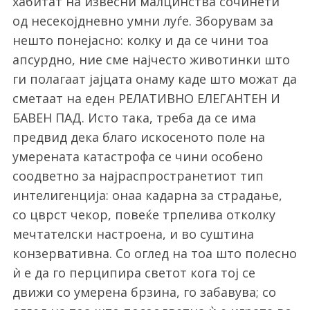
хабитат на извесни малцинства сочинети
од несекојдневно умни луѓе. Зборувам за
нешто понејасно: колку и да се чини тоа
апсурдно, ние сме најчесто животинки што
ги полагаат јајцата онаму каде што можат да
сметаат на еден РЕЛАТИВНО ЕЛЕГАНТЕН И
БАВЕН ПАД. Исто така, треба да се има
предвид дека благо искосеното поле на
умерената катастрофа се чини особено
соодветно за најраспространетиот тип
интелигенција: онаа кадарна за страдање,
со цврст чекор, повеќе трпелива отколку
мечтателски настроена, и во суштина
конзервативна. Со оглед на тоа што полесно
ѝ е да го перципира светот кога тој се
движи со умерена брзина, го забавува; со