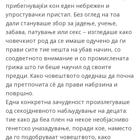
прибегнувајќи кон еден небрежен и
упростувачки пристап. Без оглед на тоа
дали стануваше збор за јадење, учење,
забава, патување или секс – изгледаше како
човечкиот род да се имаше одучено да ги
прави сите тие нешта на убав начин, со
соодветното внимание и со промислената
грижа што ги беше научил од своите
предци. Како човештвото одеднаш да почна
да претпочита сè да прави набрзина и
површно.
Една конкретна зачуденост произлегуваше
од секојдневното набљудување на децата:
тие како да беа плен на некое необјасниво
генетско уназадување, поради кое, наместо
да го подобруваат човештвото, како