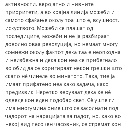
активности, веројатно и нивните
приоритети, а во крајна линија можеби и
самото сфаќање околу тоа што е, всушност,
искуството. Можеби се плашат од
последиците, можеби и не ја разбираат
доволно оваа револуција, но немаат многу
сомнежи околу фактот дека таа е неопходна
и неизбежна и дека кон неа се прибегнало
во обид да се коригираат некои грешки што
скапо нè чинеле во минатото. Така, тие ја
имаат прифатено неа како задача, како
предизвик. Неретко веруваат дека ќе нè
одведе кон еден подобар свет. Сè уште ги
има многумина оние што се засолнати под
чадорот на нарацијата за падот, но, како во
некој вид песочен часовник, се стремат кон