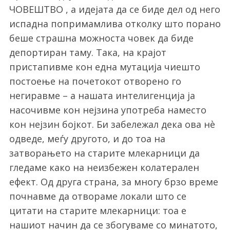
ЧОВЕШТВО , а идејата да се биде дел од него
испадна попримамлива отколку што порано
беше страшна можноста човек да биде
депортиран таму. Така, на крајот
пристапивме кон една мутација чиешто
постоење на почетокот отворено го
негиравме – а нашата интелигенција ја
насочивме кон нејзина употреба наместо
кон нејзин бојкот. Би забележал дека ова нè
одведе, меѓу другото, и до тоа на
затворањето на старите млекарници да
гледаме како на неизбежен колатерален
ефект. Од друга страна, за многу брзо време
почнавме да отвораме локали што се
цитати на старите млекарници: тоа е
нашиот начин да се збогуваме со минатото,