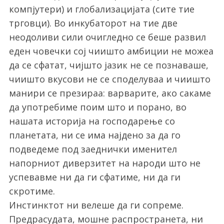
компјутери) и глобализацијата (сите тие
трговци). Во инкубаторот на тие две
неодоливи сили очигледно се беше развил
еден човечки сој чиишто амбиции не можеа
да се сфатат, чијшто јазик не се познаваше,
чиишто вкусови не се споделуваа и чиишто
манири се презираа: варварите, ако сакаме
да употребиме поим што и порано, во
нашата историја на господарење со
планетата, ни се има најдено за да го
подведеме под заеднички именител
напорниот диверзитет на народи што не
успевавме ни да ги сфатиме, ни да ги
скротиме.
Инстинктот ни велеше да ги сопреме.
Предрасудата, мошне распространета, ни