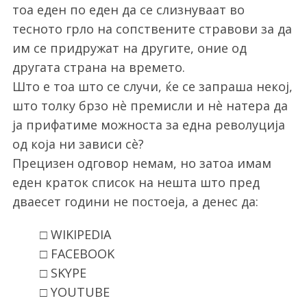
тоа еден по еден да се слизнуваат во
тесното грло на сопствените стравови за да
им се придружат на другите, оние од
другата страна на времето.
Што е тоа што се случи, ќе се запраша некој,
што толку брзо нè премисли и нè натера да
ја прифатиме можноста за една револуција
од која ни зависи сè?
Прецизен одговор немам, но затоа имам
еден краток список на нешта што пред
дваесет години не постоеја, а денес да:
□ WIKIPEDIA
□ FACEBOOK
□ SKYPE
□ YOUTUBE