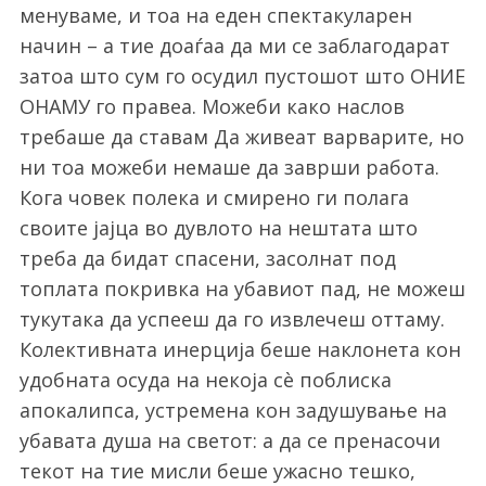
менуваме, и тоа на еден спектакуларен
начин – а тие доаѓаа да ми се заблагодарат
затоа што сум го осудил пустошот што ОНИЕ
ОНАМУ го правеа. Можеби како наслов
требаше да ставам Да живеат варварите, но
ни тоа можеби немаше да заврши работа.
Кога човек полека и смирено ги полага
своите јајца во дувлото на нештата што
треба да бидат спасени, засолнат под
топлата покривка на убавиот пад, не можеш
тукутака да успееш да го извлечеш оттаму.
Колективната инерција беше наклонета кон
удобната осуда на некоја сè поблиска
апокалипса, устремена кон задушување на
убавата душа на светот: а да се пренасочи
текот на тие мисли беше ужасно тешко,