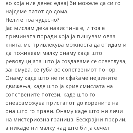
во која ние денес едвај би можеле да си го
најдеме патот до дома.
Нели е тоа чудесно?
Јас мислам дека навистина е, и тоа е
причината поради која ја пишувам оваа
книга: ме привлекува можноста да отидам и
да поживеам малку онаму каде што
револуцијата што ја создаваме се осветлува,
занемува, се губи во сопствениот понор.
Онаму каде што не ги сфаќаме нејзините
движења, каде што ја крие смислата на
сопствените потези, каде што го
оневозможува пристапот до корените на
она што го прави. Онаму каде што ни личи
на мистериозна граница. Бескрајни прерии,
а никаде ни малку чад што би ја сечел