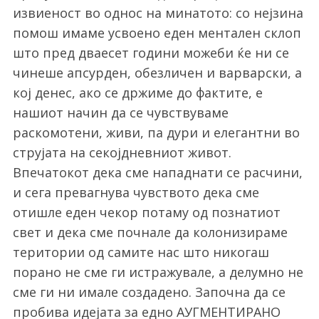
извиеност во однос на минатото: со нејзина
помош имаме усвоено еден ментален склоп
што пред дваесет години можеби ќе ни се
чинеше апсурден, обезличен и варварски, а
кој денес, ако се држиме до фактите, е
нашиот начин да се чувствуваме
раскомотени, живи, па дури и елегантни во
струјата на секојдневниот живот.
Впечатокот дека сме нападнати се расчини,
и сега превагнува чувството дека сме
отишле еден чекор потаму од познатиот
свет и дека сме почнале да колонизираме
територии од самите нас што никогаш
порано не сме ги истражувале, а делумно не
сме ги ни имале создадено. Започна да се
пробива идејата за едно АУГМЕНТИРАНО