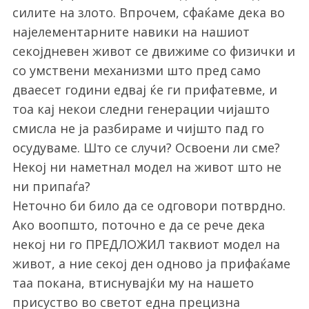
силите на злото. Впрочем, сфаќаме дека во
најелементарните навики на нашиот
секојдневен живот се движиме со физички и
со умствени механизми што пред само
дваесет години едвај ќе ги прифатевме, и
тоа кај некои следни генерации чијашто
смисла не ја разбираме и чијшто пад го
осудуваме. Што се случи? Освоени ли сме?
Некој ни наметнал модел на живот што не
ни припаѓа?
Неточно би било да се одговори потврдно.
Ако воопшто, поточно е да се рече дека
некој ни го ПРЕДЛОЖИЛ таквиот модел на
живот, а ние секој ден одново ја прифаќаме
таа покана, втиснувајќи му на нашето
присуство во светот една прецизна