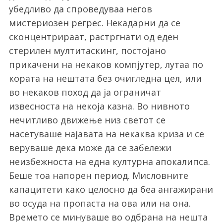
убедливо да спроведуваа негов
мистериозен регрес. Некадарни да се
сконцентрираат, растргнати од еден
стерилен мултитаскинг, постојано
прикачени на некаков компјутер, лутаа по
кората на нештата без очигледна цел, или
во некаков поход да ја ограничат
извесноста на некоја казна. Во нивното
нечитливо движење низ светот се
насетуваше најавата на некаква криза и се
веруваше дека може да се забележи
неизбежноста на една културна апокалипса.
Беше тоа напорен период. Мисловните
капацитети како целосно да беа ангажирани
во осуда на пропаста на ова или на она.
Времето се минуваше во одбрана на нешта