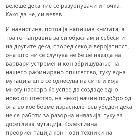
велеше дека тие се разурнувачи и точка.
Како да не, си велев.
И навистина, потоа ја напишав книгата, а
тоа го направив за си објаснам и себеси и
на другите дека, според секоја веројатност,
она што ни се случува не беше наезда на
варвари устремени кон збришување на
нашето рафинирано општество, туку една
мутација што се однесува на сите и која
многу наскоро ќе успее да создаде едно
ново општество, на некој начин подобро од
она во кое бевме израснале. Бев убеден дека
не се работи за разорна инвазија, туку за
досетлива мутација. Колективна
преориентација кон нови техники на