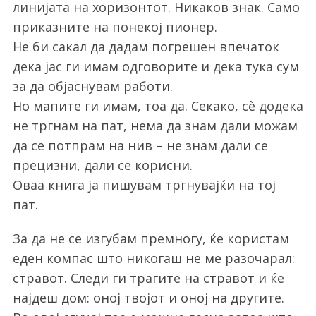
линијата на хоризонтот. Никаков знак. Само
приказните на понекој пионер.
Не би сакал да дадам погрешен впечаток
дека јас ги имам одговорите и дека тука сум
за да објаснувам работи.
Но мапите ги имам, тоа да. Секако, сè додека
не тргнам на пат, нема да знам дали можам
да се потпрам на нив – не знам дали се
прецизни, дали се корисни.
Оваа книга ја пишувам тргнувајќи на тој
пат.
За да не се изгубам премногу, ќе користам
еден компас што никогаш не ме разочарал:
стравот. Следи ги трагите на стравот и ќе
најдеш дом: оној твојот и оној на другите.