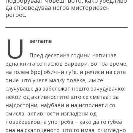
подобруваат човештвото, како убедливо
да спроведуваа негов мистериозен
регрес.
U
sername
Пред десетина години напишав
една книга со наслов Варвари. Во тоа време,
на голем број обични луѓе, и речиси на сите
оние што учеле малку повеќе, им се
случуваше да забележат нешто зачудувачко:
некои од активностите што се сметаат за
најдостојни, најубави и најисполнети со
смисла, активности изгладени од
повеќевековна употреба – како да го губеа
она најскапоценото што го имаа, очигледно