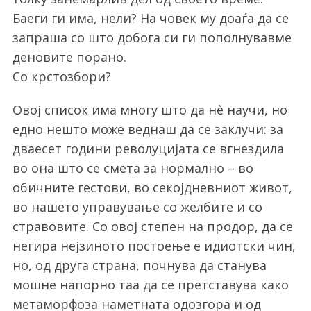
Баеги ги има, нели? На човек му доаѓа да се
запраша со што добога си ги пополнувавме
деновите порано.
Со крстозбори?
Овој список има многу што да нè научи, но
едно нешто може веднаш да се заклучи: за
дваесет години револуцијата се вгнездила
во она што се смета за нормално – во
обичните гестови, во секојдневниот живот,
во нашето управување со желбите и со
стравовите. Со овој степен на продор, да се
негира нејзиното постоење е идиотски чин,
но, од друга страна, почнува да станува
мошне напорно таа да се претставува како
метаморфоза наметната одозгора и од