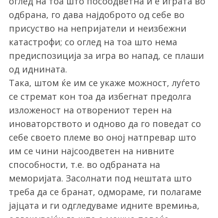
оглед на тоа што посоодветна ѝ е играта во
одбрана, го дава најдоброто од себе во
присуство на непријатели и неизбежни
катастрофи; со оглед на тоа што нема
предиспозиција за игра во напад, се плаши
од иднината.
Така, штом ќе им се укаже можност, луѓето
се стремат кон тоа да избегнат предолга
S
изложеност на отворениот терен на
e
иноваторството и одново да го поведат со
a
r
себе своето племе во оној натпревар што
c
им се чини најсоодветен на нивните
h
способности, т.е. во одбраната на
f
меморијата. Засолнати под нештата што
o
r
треба да се бранат, одмораме, ги полагаме
:
јајцата и ги одгледуваме идните времиња,