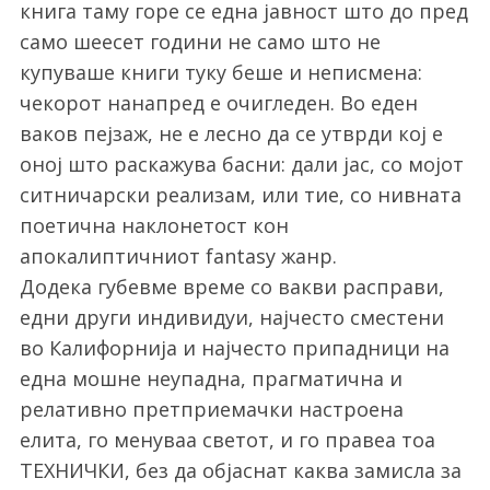
книга таму горе се една јавност што до пред
само шеесет години не само што не
купуваше книги туку беше и неписмена:
чекорот нанапред е очигледен. Во еден
ваков пејзаж, не е лесно да се утврди кој е
оној што раскажува басни: дали јас, со мојот
ситничарски реализам, или тие, со нивната
поетична наклонетост кон
апокалиптичниот fantasy жанр.
Додека губевме време со вакви расправи,
едни други индивидуи, најчесто сместени
во Калифорнија и најчесто припадници на
една мошне неупадна, прагматична и
релативно претприемачки настроена
елита, го менуваа светот, и го правеа тоа
ТЕХНИЧКИ, без да објаснат каква замисла за