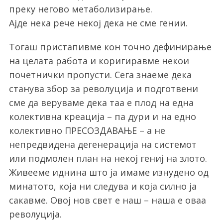
преку негово метаболизирање.
Ајде нека рече некој дека не сме гении.
Тогаш пристапивме кон точно дефинирање
на целата работа и коригиравме некои
почетнички пропусти. Сега знаеме дека
станува збор за револуција и подготвени
сме да веруваме дека таа е плод на една
колективна креација – па дури и на едно
колективно ПРЕСОЗДАВАЊЕ – а не
непредвидена дегенерација на системот
или подмолен план на некој гениј на злото.
Живееме иднина што ја имаме изнудено од
минатото, која ни следува и која силно ја
сакавме. Овој нов свет е наш – наша е оваа
револуција.