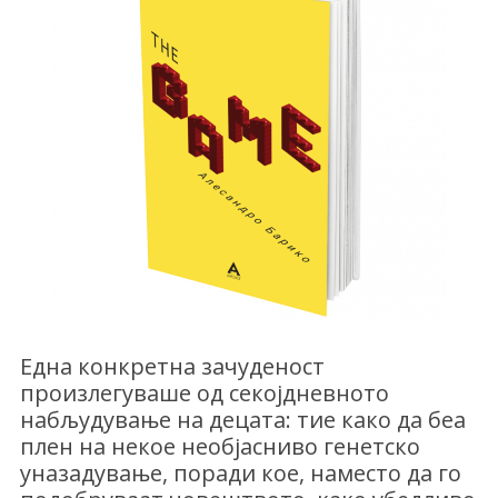
Една конкретна зачуденост
произлегуваше од секојдневното
набљудување на децата: тие како да беа
плен на некое необјасниво генетско
уназадување, поради кое, наместо да го