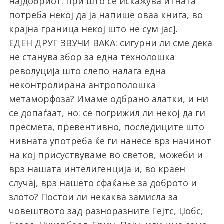
најдобриот: при што се искажува итната
потреба некој да ја напише оваа книга, во
крајна граница некој што не сум јас].
ЕДЕН ДРУГ ЗВУЧИ ВАКА: сигурни ли сме дека
не станува збор за една технолошка
револуција што слепо налага една
неконтролирана антрополошка
метаморфоза? Имаме одбрано алатки, и ни
се допаѓаат, но: се погрижил ли некој да ги
пресмета, превентивно, последиците што
нивната употреба ќе ги нанесе врз начинот
на кој присуствуваме во светов, можеби и
врз нашата интелигенција и, во краен
случај, врз нашето сфаќање за доброто и
злото? Постои ли некаква замисла за
човештвото зад разноразните Гејтс, Џобс,