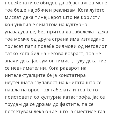
повеќепати се обидов да објаснам: за мене
тоа беше најобичен реализам. Кога луѓето
мислат дека тинејџерот што не користи
конјунктив е симптом на културно
уназадување, без притоа да забележат дека
тоа момче од друга страна има изгледано
триесет пати повеќе филмови од неговиот
татко кога бил на негова возраст, тоа не
значи дека јас сум оптимист, туку дека тие
се невнимателни. Кога радарот на
интелектуалците ќе ја констатира
неутешната глупавост на книгата што се
нашла на врвот од табелата и тоа ќе го
поистовети со културна катастрофа, јас се
трудам да се држам до фактите, па се
потсетувам дека оние што ја сместиле таа