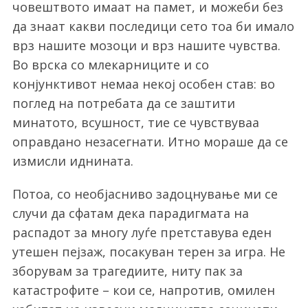
човештвото имаат на памет, и можеби без
да знаат какви последици сето тоа би имало
врз нашите мозоци и врз нашите чувства.
Во врска со млекарниците и со
конјунктивот немаа некој особен став: во
поглед на потребата да се заштити
минатото, всушност, тие се чувствуваа
оправдано незасегнати. Итно мораше да се
измисли иднината.
Потоа, со необјасниво задоцнување ми се
случи да сфатам дека парадигмата на
распадот за многу луѓе претставува еден
утешен пејзаж, посакуван терен за игра. Не
зборувам за трагедиите, ниту пак за
катастрофите – кои се, напротив, омилен