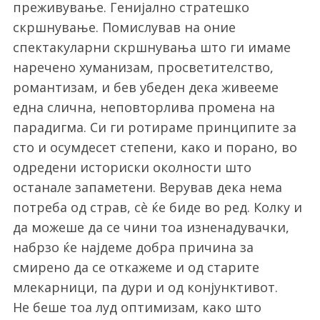
преживување. Генијално стратешко
скршнување. Помислував на оние
спектакуларни скршнувања што ги имаме
наречено хуманизам, просветителство,
романтизам, и бев убеден дека живееме
една слична, неповторлива промена на
парадигма. Си ги ротираме принципите за
сто и осумдесет степени, како и порано, во
одредени историски околности што
останале запаметени. Верував дека нема
потреба од страв, сè ќе биде во ред. Колку и
да можеше да се чини тоа изненадувачки,
набрзо ќе најдеме добра причина за
смирено да се откажеме и од старите
млекарници, па дури и од конјунктивот.
Не беше тоа луд оптимизам, како што