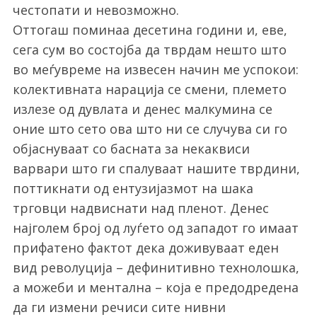
честопати и невозможно.
Оттогаш поминаа десетина години и, еве,
сега сум во состојба да тврдам нешто што
во меѓувреме на извесен начин ме успокои:
колективната нарација се смени, племето
излезе од дувлата и денес малкумина се
оние што сето ова што ни се случува си го
објаснуваат со басната за некаквиси
варвари што ги спалуваат нашите тврдини,
поттикнати од ентузијазмот на шака
трговци надвиснати над пленот. Денес
најголем број од луѓето од западот го имаат
прифатено фактот дека доживуваат еден
вид револуција – дефинитивно технолошка,
а можеби и ментална – која е предодредена
да ги измени речиси сите нивни