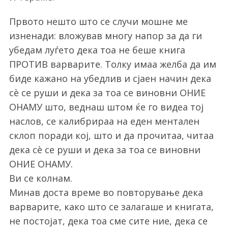
Првото нешто што се случи мошне ме
изненади: вложував многу напор за да ги
убедам луѓето дека тоа не беше книга
ПРОТИВ варварите. Толку имаа желба да им
биде кажано на убедлив и сјаен начин дека
сè се руши и дека за тоа се виновни ОНИЕ
ОНАМУ што, веднаш штом ќе го видеа тој
наслов, се калибрираа на еден ментален
склоп поради кој, што и да прочитаа, читаа
дека сè се руши и дека за тоа се виновни
ОНИЕ ОНАМУ.
Ви се колнам.
Минав доста време во повторување дека
варварите, како што се залагаше и книгата,
не постојат, дека тоа сме сите ние, дека се