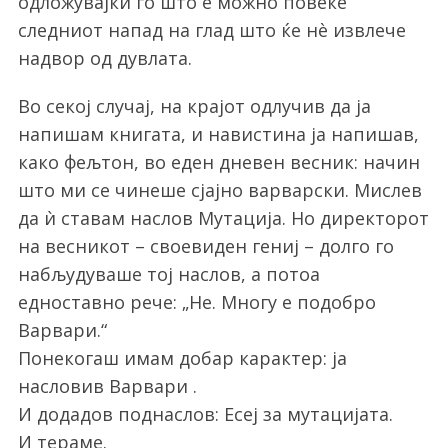
одложувајќи го што е можно повеќе
следниот напад на глад што ќе нè извлече
надвор од дувлата.
Во секој случај, на крајот одлучив да ја
напишам книгата, и навистина ја напишав,
како фељтон, во еден дневен весник: начин
што ми се чинеше сјајно варварски. Мислев
да ѝ ставам наслов Мутација. Но директорот
на весникот – своевиден гениј – долго го
набљудуваше тој наслов, а потоа
едноставно рече: „Не. Многу е подобро
Варвари.“
Понекогаш имам добар карактер: ја
насловив Варвари .
И додадов поднаслов: Есеј за мутацијата.
И тераме.