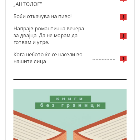
„АНТОЛОГ“
Боби откачува на пиво!
1
Напрајв романтична вечера
за двајца. Да не морам да
1
готвам и утре.
Кога небото ќе се насели во
1
нашите лица