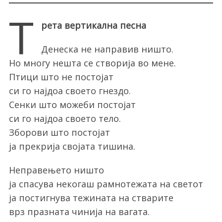
Т
рета вертикална песна
Денеска не направив ништо.
Но многу нешта се створија во мене.
Птици што не постојат
си го најдоа своето гнездо.
Сенки што можеби постојат
си го најдоа своето тело.
Зборови што постојат
ја прекрија својата тишина.
Неправењето ништо
ја спасува некогаш рамнотежата на светот
ја постигнува тежината на стварите
врз празната чинија на вагата.