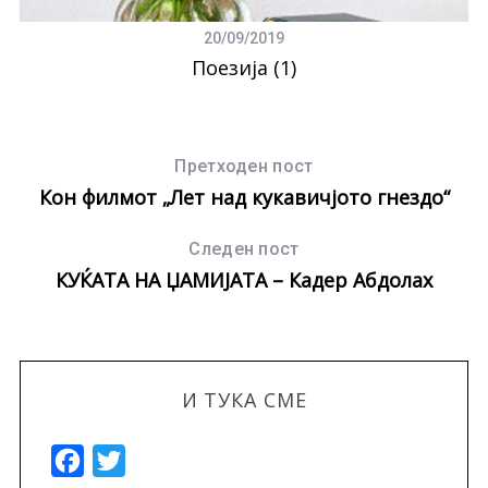
20/09/2019
Поезија (1)
Претходен пост
Кон филмот „Лет над кукавичјото гнездо“
Следен пост
КУЌАТА НА ЏАМИЈАТА – Кадер Абдолах
И ТУКА СМЕ
S
e
a
F
T
r