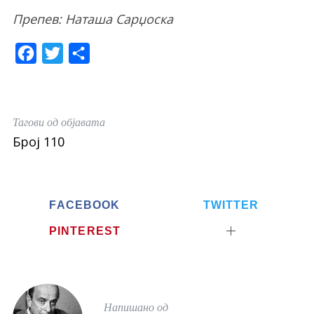
Препев: Наташа Сарџоска
F
T
S
a
w
h
c
i
a
e
t
r
Тагови од објавата
b
t
e
Број 110
o
e
o
r
k
FACEBOOK
TWITTER
PINTEREST
Напишано од