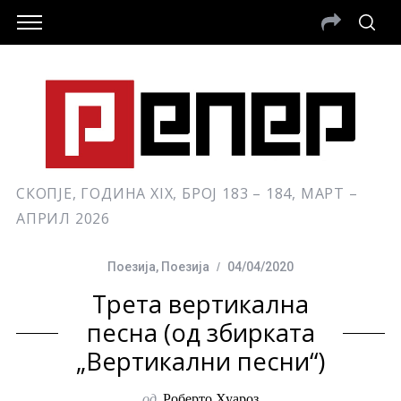
СКОПЈЕ, ГОДИНА XIX, БРОЈ 183 – 184, МАРТ –
АПРИЛ 2026
Поезија
,
Поезија
04/04/2020
Трета вертикална
песна (од збирката
„Вертикални песни“)
од
Роберто Хуароз