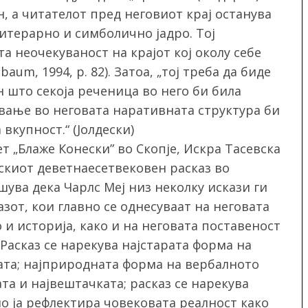
, а читателот пред неговиот крај останува
литерарно и симболично јадро. Тој
 неочекуваност на крајот кој околу себе
um, 1994, p. 82). Затоа, „тој треба да биде
 што секоја реченица во него би била
вање во неговата наративната структура би
вкупност.“ (Јолдески)
 „Блаже Конески” во Скопје, Искра Тасевска
скиот деветнаесетвековен расказ во
ува дека Чарлс Меј низ неколку искази ги
от, кои главно се однесуваат на неговата
 и историја, како и на неговата поставеност
„Расказ се нарекува најстарата форма на
ата; најприродната форма на вербалното
та и највештачката; расказ се нарекува
но ја рефлектира човековата реалност како