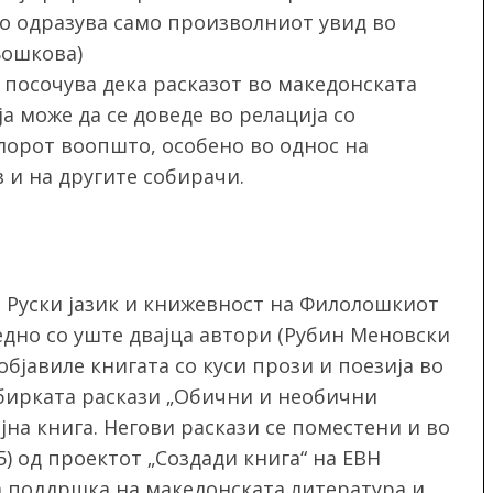
го одразува само произволниот увид во
Бошкова)
 посочува дека расказот во македонската
а може да се доведе во релација со
клорот воопшто, особено во однос на
 и на другите собирачи.
л Руски јазик и книжевност на Филолошкиот
аедно со уште двајца автори (Рубин Меновски
објавиле книгата со куси прози и поезија во
Збирката раскази „Обични и необични
ојна книга. Негови раскази се поместени и во
5) од проектот „Создади книга“ на ЕВН
на поддршка на македонската литература и