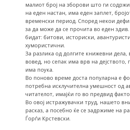
малиот број на зборови што ги содржи
на еден настан, има еден заплет, бројо
временски период. Според некои дефин
за да може да се прочита во еден здив
S
e
бидат: битови, историски, авантурист
a
хумористични.
r
За разлика од долгите книжевни дела,
c
вовед, но сепак има врв на дејството, 
h
f
има поука.
o
Во поново време доста популарна е форм
r
потребна исклучителна умешност од ав
:
читателот, имајќи го во предвид факто
Во овој истражувачки труд, нашето вн
расказ, а посебно ќе се задржиме на р
Ѓорѓи Крстевски.