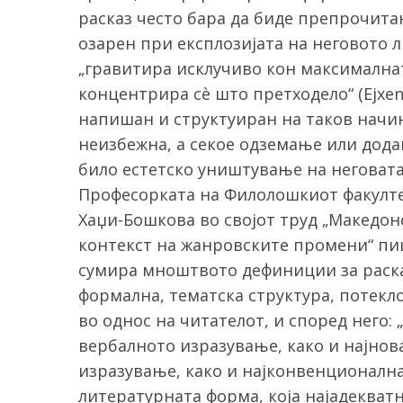
расказ често бара да биде препрочитан
озарен при експлозијата на неговото 
„гравитира исклучиво кон максималната
концентрира сè што претходело“ (Ejxenba
напишан и структуиран на таков начин
неизбежна, а секое одземање или дода
било естетско уништување на неговата 
Професорката на Филолошкиот факултет
Хаџи-Бошкова во својот труд „Македон
контекст на жанровските промени“ пиш
сумира мноштвото дефиниции за расказ
формална, тематска структура, потекло
во однос на читателот, и според него: 
вербалното изразување, како и најнов
изразување, како и најконвенционална
литературната форма, која најадекват