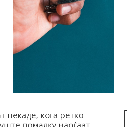
т некаде, кога ретко
а уште помалку наоѓаат