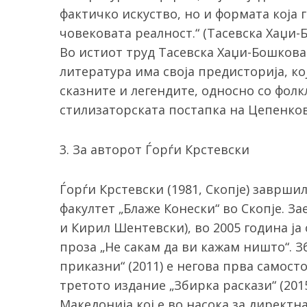
фактичко искуство, но и формата која 
човековата реалност.“ (Тасевска Хаџи-
Во истиот труд Тасевска Хаџи-Бошкова
литература има своја предисторија, кој
сказните и легендите, односно со фол
стилизаторската постапка на Цепенков
3. За авторот Ѓорѓи Крстевски
Ѓорѓи Крстевски (1981, Скопје) заврши
факултет „Блаже Конески“ во Скопје. З
и Кирил Шентевски), во 2005 година ја 
проза „Не сакам да ви кажам ништо“. 
приказни“ (2011) е негова прва самост
третото издание „Збирка раскази“ (201
Македонија кој е во насока за директ