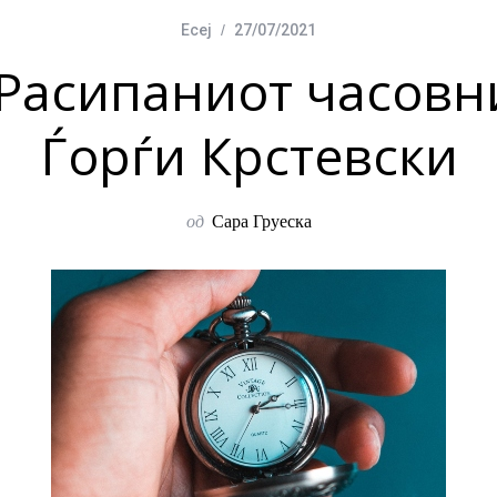
Есеј
27/07/2021
Расипаниот часовн
Ѓорѓи Крстевски
од
Сара Груеска