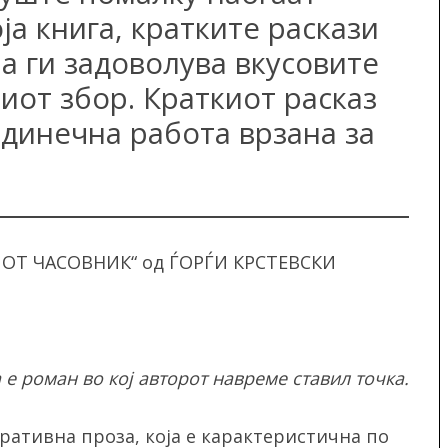
ја книга, кратките раскази
ја ги задоволува вкусовите
иот збор. Краткиот расказ
динечна работа врзана за
ИОТ ЧАСОВНИК“ од ЃОРЃИ КРСТЕВСКИ
а е роман во кој авторот навреме ставил точка.
ративна проза, која е карактеристична по