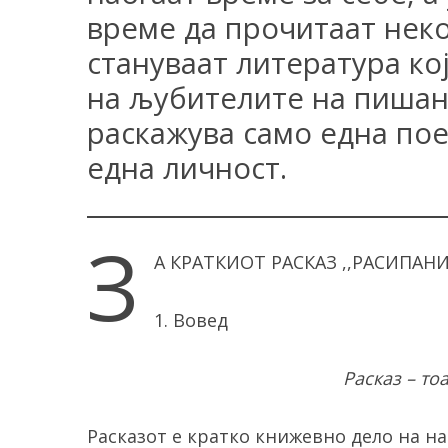
време да прочитаат неко
стануваат литература ко
на љубителите на пишан
раскажува само една пое
една личност.
З
А КРАТКИОТ РАСКАЗ ,,РАСИПАН
1. Вовед
Расказ – то
Расказот е кратко книжевно дело на на