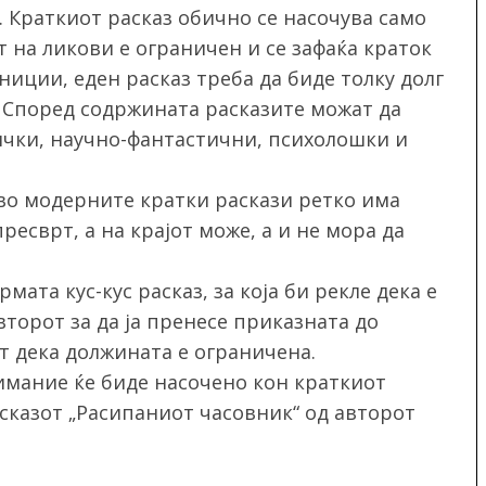
. Краткиот расказ обично се насочува само
т на ликови е ограничен и се зафаќа краток
иции, еден расказ треба да биде толку долг
. Според содржината расказите можат да
ички, научно-фантастични, психолошки и
 во модерните кратки раскази ретко има
пресврт, а на крајот може, а и не мора да
ата кус-кус расказ, за која би рекле дека е
торот за да ја пренесе приказната до
т дека должината е ограничена.
имание ќе биде насочено кон краткиот
асказот „Расипаниот часовник“ од авторот