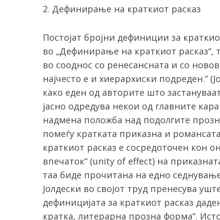
2. Дефинирање на краткиот расказ
Постојат бројни дефиниции за краткио
во „Дефинирање на краткиот расказ“, т
во сооднос со ренесансната и со новов
најчесто е и хиерархиски подреден.“ (Ј
како еден од авторите што застануваат
јасно одредува некои од главните кара
надмена положба над подолгите прозни
помеѓу кратката приказна и романсата
краткиот расказ е сосредоточен кон он
впечаток“ (unity of effect) на приказн
таа биде прочитана на едно седнување, 
Јолдески во својот труд пренесува ушт
дефиницијата за краткиот расказ даден
кратка, литерарна прозна форма“. Исто