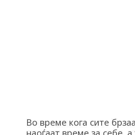
Во време кога сите брзаа
наоѓаат време за себе, 