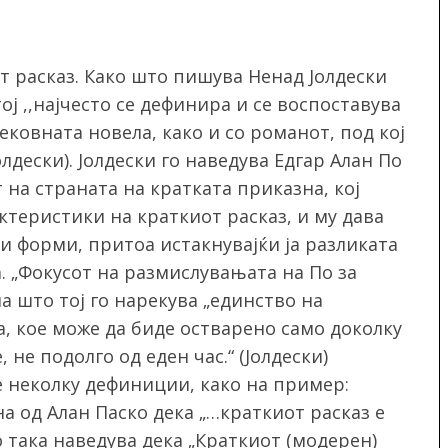
т расказ. Како што пишува Ненад Јолдески
ој ,,најчесто се дефинира и се воспоставува
ековната новела, како и со романот, под кој
олдески). Јолдески го наведува Едгар Алан По
 на страната на кратката приказна, кој
ктеристики на краткиот расказ, и му дава
 форми, притоа истакнувајќи ја разликата
. „Фокусот на размислувањата на По за
а што тој го нарекува „единство на
ата, кое може да биде остварено само доколку
не подолго од еден час.“ (Јолдески)
е неколку дефиниции, како на пример:
а од Алан Паско дека „…краткиот расказ е
 така наведува дека „Краткиот (модерен)