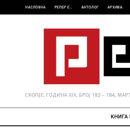
НАСЛОВНА
РЕПЕР Е…
АНТОЛОГ
АРХИВА
СКОПЈЕ, ГОДИНА XIX, БРОЈ 183 – 184, МА
KНИГА