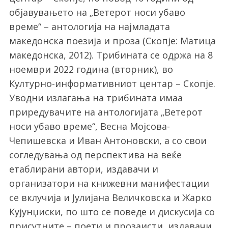
објавувањето на „Ветерот носи убаво
време“ – антологија на најмладата
македонска поезија и проза (Скопје: Матица
македонска, 2012). Трибината се одржа на 8
ноември 2022 година (вторник), во
Културно-информативниот центар – Скопје.
Уводни излагања на трибината имаа
приредувачите на антологијата „Ветерот
носи убаво време“, Весна Мојсова-
Чепишевска и Иван Антоновски, а со свои
согледувања од перспектива на веќе
етаблирани автори, издавачи и
организатори на книжевни манифестации
се вклучија и Јулијана Величковска и Жарко
Кујунџиски, по што се поведе и дискусија со
присутните – поети и прозаисти, издавачи,