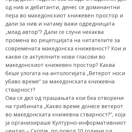
од нив и дебитанти, денес се доминантни
пера во македонскиот книжевен простор и
дали за нив и натаму важи одредницата
„млад автор“? Дали се случи некаква
промена во рецепцијата на читателите за
современата македонска книжевност? Кои и
какви се актуелните нови гласови во
македонскиот книжевен простор? Каква
беше улогата на антологијата „Ветерот носи
убаво време“ за македонската книжевна
стварност?
Ова се дел од прашањата кои беа отворени
на трибината „Какво време донесе ветерот
во македонската книжевна стварност?“, која
ја организираше Културно-информативниот
центар – Скопје, по повод 10 години од