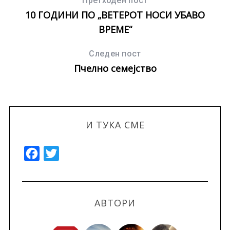
Претходен пост
10 ГОДИНИ ПО „ВЕТЕРОТ НОСИ УБАВО
ВРЕМЕ“
Следен пост
Пчелно семејство
И ТУКА СМЕ
F
T
a
w
c
i
e
t
АВТОРИ
b
t