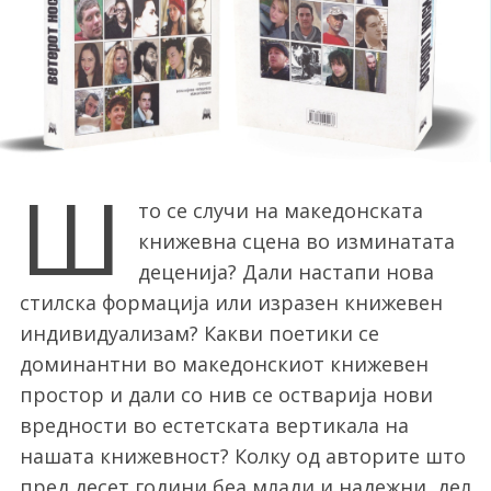
Ш
то се случи на македонската
книжевна сцена во изминатата
деценија? Дали настапи нова
стилска формација или изразен книжевен
индивидуализам? Какви поетики се
доминантни во македонскиот книжевен
простор и дали со нив се остварија нови
вредности во естетската вертикала на
нашата книжевност? Колку од авторите што
пред десет години беа млади и надежни, дел