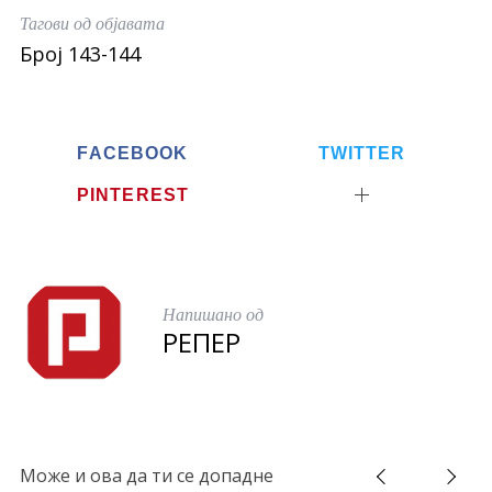
e
t
r
Тагови од објавата
b
t
e
Број 143-144
o
e
o
r
k
FACEBOOK
TWITTER
PINTEREST
Напишано од
РЕПЕР
Може и ова да ти се допадне