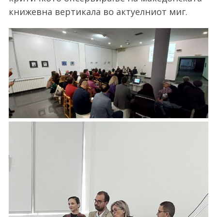
книжевна вертикала во актуелниот миг.