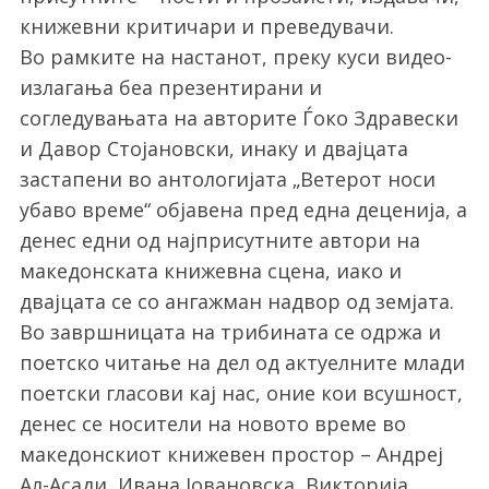
книжевни критичари и преведувачи.
Во рамките на настанот, преку куси видео-
излагања беа презентирани и
согледувањата на авторите Ѓоко Здравески
и Давор Стојановски, инаку и двајцата
застапени во антологијата „Ветерот носи
убаво време“ објавена пред една деценија, а
денес едни од најприсутните автори на
македонската книжевна сцена, иако и
двајцата се со ангажман надвор од земјата.
Во завршницата на трибината се одржа и
поетско читање на дел од актуелните млади
поетски гласови кај нас, оние кои всушност,
денес се носители на новото време во
македонскиот книжевен простор – Андреј
Ал-Асади, Ивана Јовановска, Викторија