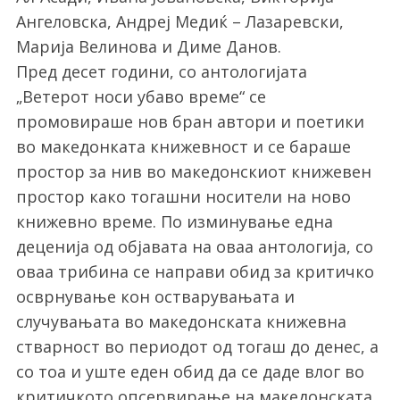
Ангеловска, Андреј Медиќ – Лазаревски,
Марија Велинова и Диме Данов.
Пред десет години, со антологијата
„Ветерот носи убаво време“ се
промовираше нов бран автори и поетики
во македонката книжевност и се бараше
простор за нив во македонскиот книжевен
простор како тогашни носители на ново
книжевно време. По изминување една
деценија од објавата на оваа антологија, со
оваа трибина се направи обид за критичко
осврнување кон остварувањата и
случувањата во македонската книжевна
стварност во периодот од тогаш до денес, а
со тоа и уште еден обид да се даде влог во
критичкото опсервирање на македонската