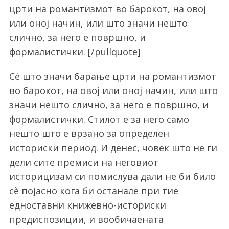
црти на романтизмот во барокот, на овој
или оној начин, или што значи нешто
слично, за него е површно, и
формалистички. [/pullquote]
Сѐ што значи барање црти на романтизмот
во барокот, на овој или оној начин, или што
значи нешто слично, за него е површно, и
формалистички. Стилот е за него само
нешто што е врзано за определен
историски период. И денес, човек што не ги
дели сите премиси на неговиот
историцизам си помислува дали не би било
сѐ појасно кога би останале при тие
едноставни книжевно-историски
предиспозиции, и вообичаената