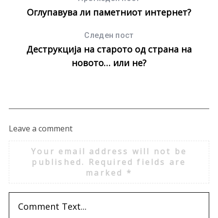
Оглупавува ли паметниот интернет?
Следен пост
Деструкција на старото од страна на
новото… или не?
Leave a comment
Your email address will not be
published.
Required fields are
marked
*