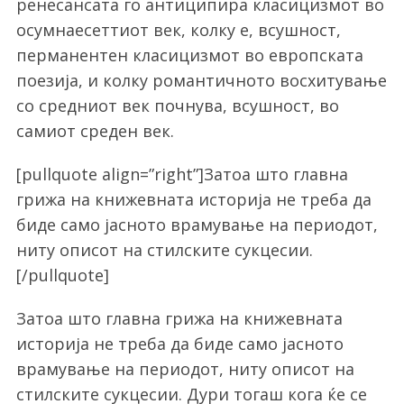
ренесансата го антиципира класицизмот во
осумнаесеттиот век, колку е, всушност,
перманентен класицизмот во европската
поезија, и колку романтичното восхитување
со средниот век почнува, всушност, во
самиот среден век.
[pullquote align=”right”]Затоа што главна
грижа на книжевната историја не треба да
биде само јасното врамување на периодот,
ниту описот на стилските сукцесии.
[/pullquote]
Затоа што главна грижа на книжевната
историја не треба да биде само јасното
врамување на периодот, ниту описот на
стилските сукцесии. Дури тогаш кога ќе се