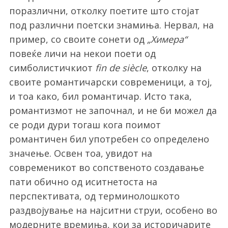
поразлични, отколку поетите што стојат
под различни поетски знамиња. Нервал, на
пример, со своите сонети од
„Химера“
повеќе личи на некои поети од
симболистичкиот
fin de siècle
, отколку на
своите романтичарски современици, а тој,
и тоа како, бил романтичар. Исто така,
романтизмот не започнал, и не би можел да
се роди дури тогаш кога поимот
романтичен бил употребен со определено
значење. Освен тоа, увидот на
современикот во сопственото создавање
пати обично од иситнетоста на
перспективата, од терминолошкото
раздвојување на најситни струи, особено во
модерните времиња, кои за историчарите