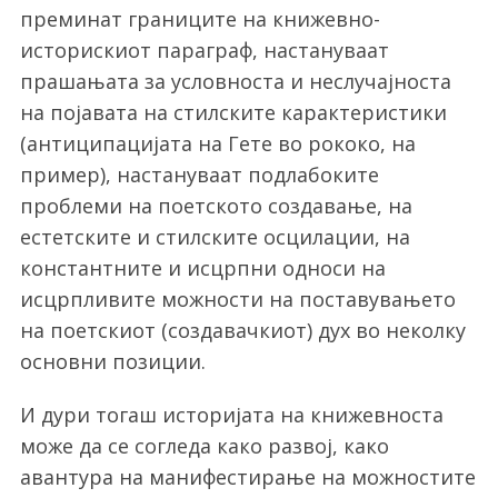
преминат границите на книжевно-
историскиот параграф, настануваат
прашањата за условноста и неслучајноста
на појавата на стилските карактеристики
(антиципацијата на Гете во рококо, на
пример), настануваат подлабоките
проблеми на поетското создавање, на
естетските и стилските осцилации, на
константните и исцрпни односи на
исцрпливите можности на поставувањето
на поетскиот (создавачкиот) дух во неколку
основни позиции.
И дури тогаш историјата на книжевноста
може да се согледа како развој, како
авантура на манифестирање на можностите