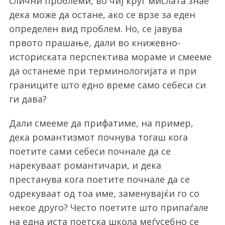
слични проблеми, во чиј круг мислата знае
дека може да остане, ако се врзе за еден
определен вид проблем. Но, се јавува
првото прашање, дали во книжевно-
историската перспектива мораме и смееме
да останеме при терминологијата и при
границите што едно време само себеси си
ги дава?
Дали смееме да прифатиме, на пример,
дека романтизмот почнува тогаш кога
поетите сами себеси почнале да се
нарекуваат романтичари, и дека
престанува кога поетите почнале да се
одрекуваат од тоа име, заменувајќи го со
некое друго? Често поетите што припаѓале
на една иста поетска школа меѓусебно се