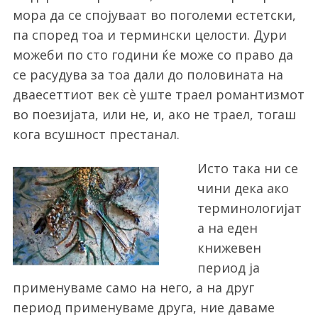
мора да се спојуваат во поголеми естетски,
па според тоа и термински целости. Дури
можеби по сто години ќе може со право да
се расудува за тоа дали до половината на
дваесеттиот век сѐ уште траел романтизмот
во поезијата, или не, и, ако не траел, тогаш
кога всушност престанал.
Исто така ни се
чини дека ако
терминологијат
а на еден
книжевен
период ја
применуваме само на него, а на друг
период применуваме друга, ние даваме