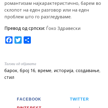
романтизам најкарактеристично, барем во
склопот на еден разговор или на еден
проблем што го разгледуваме.
Превод од српски:
Ѓоко Здравески
F
T
S
a
w
h
c
i
a
e
t
r
Тагови од објавата
b
t
e
барок
,
број 16
,
време
,
историја
,
создавање
,
o
e
стил
o
r
k
FACEBOOK
TWITTER
PINTEREST