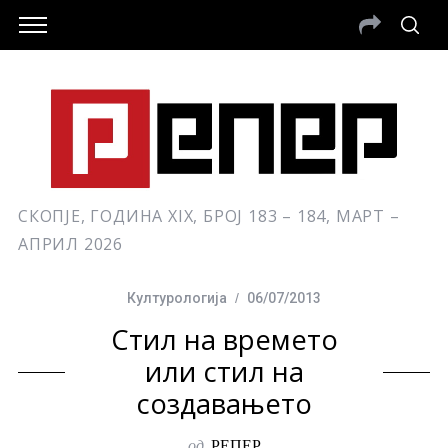
СКОПЈЕ, ГОДИНА XIX, БРОЈ 183 – 184, МАРТ –
АПРИЛ 2026
Културологија
06/07/2013
Стил на времето
или стил на
создавањето
од
РЕПЕР