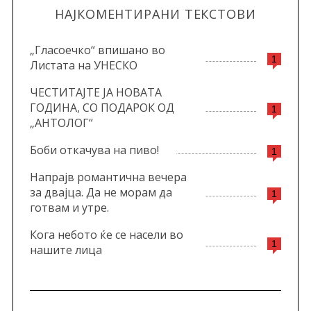
НАЈКОМЕНТИРАНИ ТЕКСТОВИ
„Гласоечко“ впишано во
1
Листата на УНЕСКО
ЧЕСТИТАЈТЕ ЈА НОВАТА
ГОДИНА, СО ПОДАРОК ОД
1
„АНТОЛОГ“
Боби откачува на пиво!
1
Напрајв романтична вечера
за двајца. Да не морам да
1
готвам и утре.
Кога небото ќе се насели во
1
нашите лица