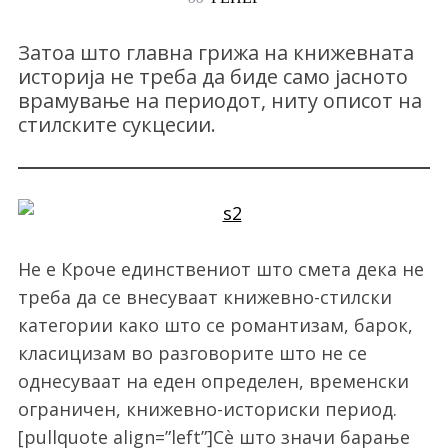
Затоа што главна грижа на книжевната
историја не треба да биде само јасното
врамување на периодот, ниту описот на
стилските сукцесии.
Не е Кроче единствениот што смета дека не
треба да се внесуваат книжевно-стилски
категории како што се романтизам, барок,
класицизам во разговорите што не се
однесуваат на еден определен, временски
ограничен, книжевно-историски период.
[pullquote align=”left”]Сѐ што значи барање