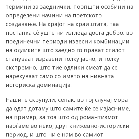
термини за заеднички, поопшти особини на
определени начини на поетското
создавање. На крајот на краиштата, таа
постапка сѐ уште ни изгледа доста добро: во
поединечни периоди извесни комбинации
на одликите што заедно го прават стилот
стануваат изразени толку јасно, и толку
екстремно, што тие одлики смеат да се
нарекуваат само со името на нивната
историска доминација.
Нашите скрупули, сепак, во тој случај мора
да одат дотаму што самите ќе се изјасниме,
на пример, за тоа што од романтизмот
наоѓаме во некој друг книжевно-историски
период, и што ни е нам во самиот