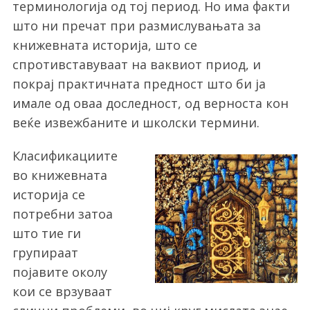
терминологија од тој период. Но има факти
што ни пречат при размислувањата за
книжевната историја, што се
спротивставуваат на ваквиот приод, и
покрај практичната предност што би ја
имале од оваа доследност, од верноста кон
веќе извежбаните и школски термини.
Класификациите
во книжевната
историја се
потребни затоа
што тие ги
групираат
појавите околу
кои се врзуваат