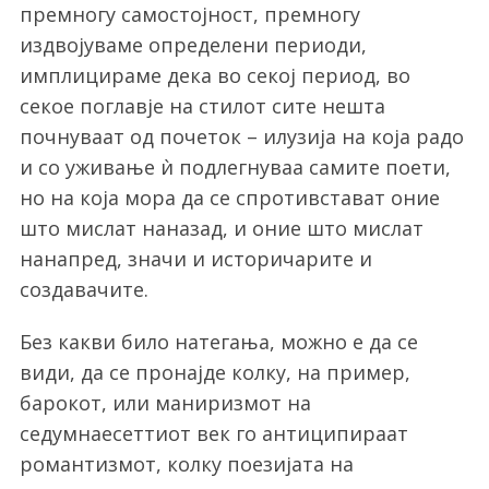
премногу самостојност, премногу
издвојуваме определени периоди,
имплицираме дека во секој период, во
секое поглавје на стилот сите нешта
почнуваат од почеток – илузија на која радо
и со уживање ѝ подлегнуваа самите поети,
но на која мора да се спротивстават оние
што мислат наназад, и оние што мислат
нанапред, значи и историчарите и
создавачите.
Без какви било натегања, можно е да се
види, да се пронајде колку, на пример,
барокот, или маниризмот на
седумнаесеттиот век го антиципираат
романтизмот, колку поезијата на