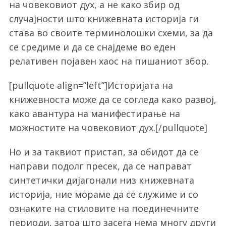
на човековиот дух, а не како збир од
случајности што книжевната историја ги
става во своите терминолошки схеми, за да
S
се средиме и да се снајдеме во еден
e
релативен појавен хаос на пишаниот збор.
a
r
[pullquote align=”left”]Историјата на
c
h
книжевноста може да се согледа како развој,
f
како авантура на манифестирање на
o
можностите на човековиот дух.[/pullquote]
r
:
Но и за таквиот пристап, за обидот да се
направи подолг пресек, да се направат
синтетички дијагонали низ книжевната
историја, ние мораме да се служиме и со
ознаките на стиловите на поединечните
периоди, затоа што засега нема многу други