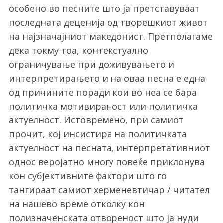
особено во песните што ја претставуваат
последната деценија од творешкиот живот
на најзначајниот македонист. Претполагаме
дека токму тоа, контекстуално
ограничување при доживувањето и
интерпретирањето и на оваа песна е една
од причините поради кои во неа се бара
политичка мотивираност или политичка
актуелност. Истовремено, при самиот
прочит, кој инсистира на политичката
актуелност на песната, интерпретативниот
однос веројатно многу повеќе приклонува
кон субјективните фактори што го
тангираат самиот херменевтичар / читател
на нашево време отколку кон
полизначенската отвореност што ја нуди