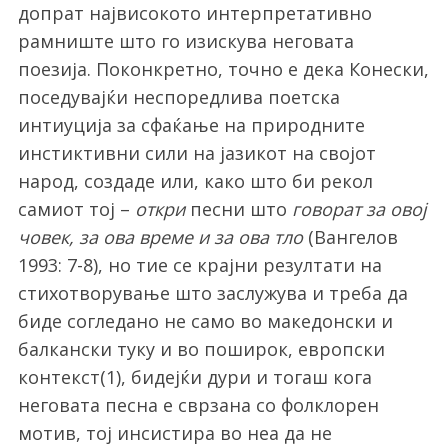
допрат највисокото интерпретативно
рамниште што го изискува неговата
поезија. Поконкретно, точно е дека Конески,
поседувајќи неспоредлива поетска
интиуција за сфаќање на природните
инстиктивни сили на јазикот на својот
народ, создаде или, како што би рекол
самиот тој –
откри
песни што
говорат за овој
човек, за ова време и за ова тло
(Вангелов
1993: 7-8), но тие се крајни резултати на
стихотворување што заслужува и треба да
биде согледано не само во македонски и
балкански туку и во поширок, европски
контекст(1), бидејќи дури и тогаш кога
неговата песна е сврзана со фолклорен
мотив, тој инсистира во неа да не