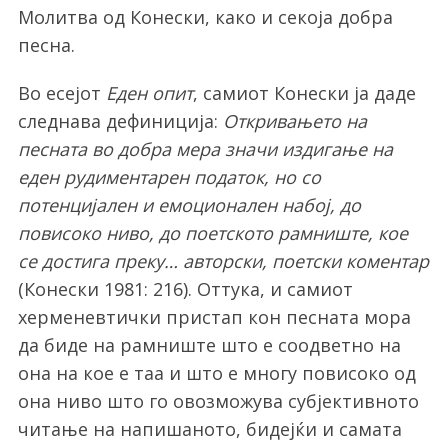
Молитва од Конески, како и секоја добра
песна.
Во есејот
Еден опит
, самиот Конески ја даде
следнава дефиниција:
Откривањето на
песната во добра мера значи издигање на
еден рудиментарен податок, но со
потенцијален и емоционален набој, до
повисоко ниво, до поетското рамниште, кое
се достига преку… авторски, поетски коментар
(Конески 1981: 216). Оттука, и самиот
херменевтички пристап кон песната мора
да биде на рамниште што е соодветно на
она на кое е таа и што е многу повисоко од
она ниво што го овозможува субјективното
читање на напишаното, бидејќи и самата