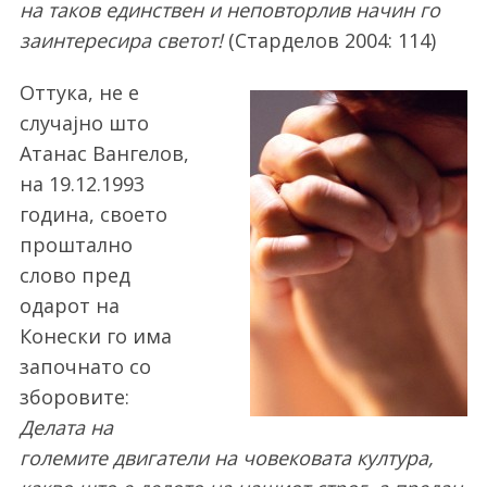
на таков единствен и неповторлив начин го
заинтересира светот!
(Старделов 2004: 114)
Оттука, не е
случајно што
Атанас Вангелов,
на 19.12.1993
година, своето
проштално
слово пред
одарот на
Конески го има
започнато со
зборовите:
Делата на
големите двигатели на човековата култура,