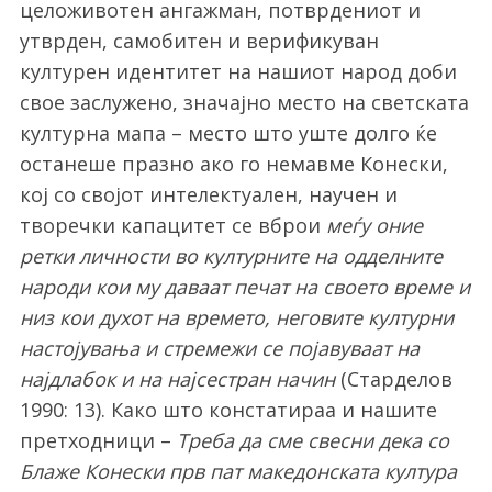
целоживотен ангажман, потврдениот и
утврден, самобитен и верификуван
културен идентитет на нашиот народ доби
свое заслужено, значајно место на светската
културна мапа – место што уште долго ќе
останеше празно ако го немавме Конески,
кој со својот интелектуален, научен и
творечки капацитет се вброи
меѓу оние
ретки личности во културните на одделните
народи кои му даваат печат на своето време и
низ кои духот на времето, неговите културни
настојувања и стремежи се појавуваат на
најдлабок и на најсестран начин
(Старделов
1990: 13). Како што констатираа и нашите
претходници –
Треба да сме свесни дека со
Блаже Конески прв пат македонската култура