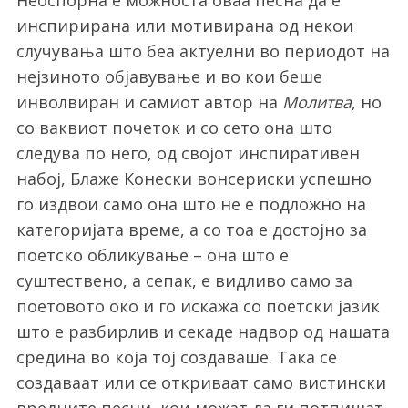
Неоспорна е можноста оваа песна да е
инспирирана или мотивирана од некои
случувања што беа актуелни во периодот на
нејзиното објавување и во кои беше
инволвиран и самиот автор на
Молитва
, но
со ваквиот почеток и со сето она што
следува по него, од својот инспиративен
набој, Блаже Конески вонсериски успешно
го издвои само она што не е подложно на
категоријата време, а со тоа е достојно за
поетско обликување – она што е
суштествено, а сепак, е видливо само за
поетовото око и го искажа со поетски јазик
што е разбирлив и секаде надвор од нашата
средина во која тој создаваше. Така се
создаваат или се откриваат само вистински