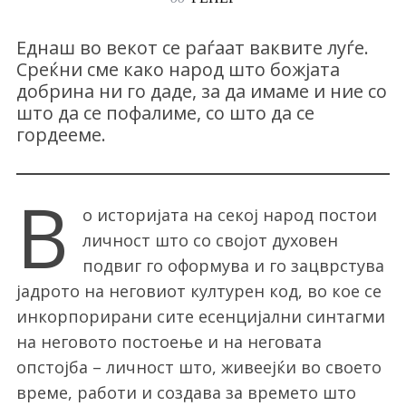
Еднаш во векот се раѓаат ваквите луѓе.
Среќни сме како народ што божјата
добрина ни го даде, за да имаме и ние со
што да се пофалиме, со што да се
гордееме.
В
о историјата на секој народ постои
личност што со својот духовен
подвиг го оформува и го зацврстува
јадрото на неговиот културен код, во кое се
инкорпорирани сите есенцијални синтагми
на неговото постоење и на неговата
опстојба – личност што, живеејќи во своето
време, работи и создава за времето што