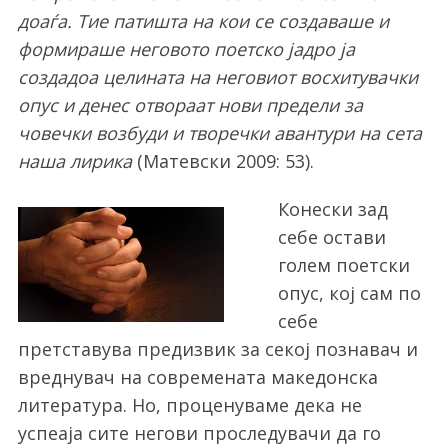
доаѓа. Тие патишта на кои се создаваше и
формираше неговото поетско јадро ја
создадоа целината на неговиот восхитувачки
опус и денес отвораат нови предели за
човечки возбуди и творечки авантури на сета
наша лирика
(Матевски 2009: 53).
Конески зад
себе остави
голем поетски
опус, кој сам по
себе
претставува предизвик за секој познавач и
вреднувач на современата македонска
литература. Но, проценуваме дека не
успеаја сите негови проследувачи да го