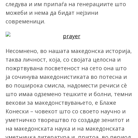
следува и им припаѓа на генерациите што
можеби и нема да бидат нејзини
современици.
Несомнено, во нашата македонска историја,
таква личност, која, со својата целосна и
пожртвувана посветеност на сето она што
ја сочинува македонистиката во потесна и
во поширока смисла, надомести речиси сè
што имаа одземено тешките и болни, темни
векови за македонствувањето, е Блаже
Конески – човекот што со своето научно и
уметничко творештво го создаде зенитот и
на македонската наука и на македонската
уметничка литература и, притоа, во период