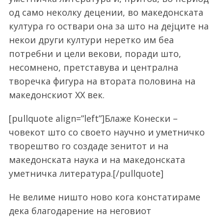
од само неколку децении, во македонската
култура го оствари она за што на дејците на
некои други култури неретко им беа
потребни и цели векови, поради што,
несомнено, претставува и централна
творечка фигура на втората половина на
македонскиот XX век.
[pullquote align=”left”]Блаже Конески –
човекот што со своето научно и уметничко
творештво го создаде зенитот и на
македонската наука и на македонската
уметничка литература.[/pullquote]
Не велиме ништо ново кога констатираме
дека благодарение на неговиот