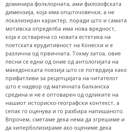
доминира фолклорната, ами филозофската
димензија, која има општочовечки, а не
локализиран карактер, поради што и самата
мотивска определба има нова вредност,
која е остварена со новата естетика на
поетската ерудитивност на Конески и е
различна од првичната. Токму затоа, овие
песни се едни од оние од антологијата на
S
e
македонската поезија што се потврдија како
a
прифатливи за рецепцијата на читателот
r
што е надвор од матичната балканска
c
средина и не е оптоварен од одликите на
h
f
нашиот историско-географски контекст, а
o
сепак го оценува и го разбира напишаното.
r
Впрочем, сметаме дека нема да згрешиме и
:
да хиперболизираме ако оцениме дека