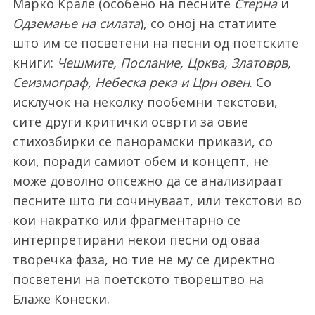
Марко Крале (особено на песните
Стерна
и
Одземање на силата
), со оној на статиите
што им се посветени на песни од поетските
книги:
Чешмите, Послание, Црква, Златоврв,
Сеизмограф, Небеска река и Црн овен
. Со
исклучок на неколку пообемни текстови,
сите други критички осврти за овие
стихозбирки се панорамски прикази, со
кои, поради самиот обем и концепт, не
може доволно опсежно да се анализираат
песните што ги сочинуваат, или текстови во
кои накратко или фрагментарно се
интерпретирани некои песни од оваа
творечка фаза, но тие не му се директно
посветени на поетското творештво на
Блаже Конески.