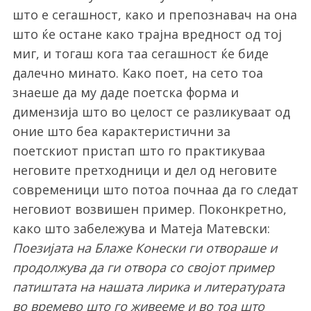
што е сегашност, како и препознавач на она
што ќе остане како трајна вредност од тој
миг, и тогаш кога таа сегашност ќе биде
далечно минато. Како поет, на сето тоа
знаеше да му даде поетска форма и
димензија што во целост се разликуваат од
оние што беа карактеристични за
поетскиот пристап што го практикуваа
неговите претходници и дел од неговите
современици што потоа почнаа да го следат
неговиот возвишен пример. Поконкретно,
како што забележува и Матеја Матевски:
Поезијата на Блаже Конески ги отвораше и
продолжува да ги отвора со својот пример
патиштата на нашата лирика и литературата
во времево што го живееме и во тоа што