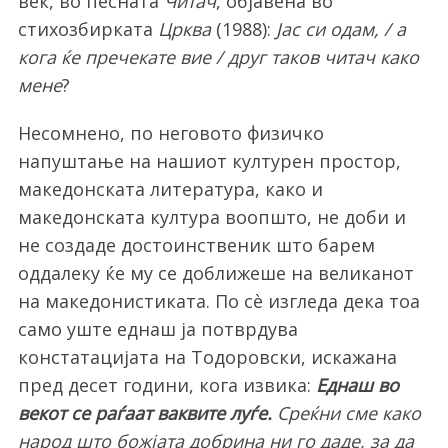
век, во песната
Читач
, објавена во
стихозбирката
Црква
(1988):
Јас си одам, / а
кога ќе пречекате вие / друг таков читач како
мене
?
Несомнено, по неговото физичко
напуштање на нашиот културен простор,
македонската литература, како и
македонската култура воопшто, не доби и
не создаде достоинственик што барем
оддалеку ќе му се доближеше на великанот
на македонистиката. По сè изгледа дека тоа
само уште еднаш ја потврдува
констатацијата на Тодоровски, искажана
пред десет години, кога извика:
Еднаш во
векот се раѓаат ваквите луѓе.
Среќни сме како
народ што божјата добрина ни го даде, за да