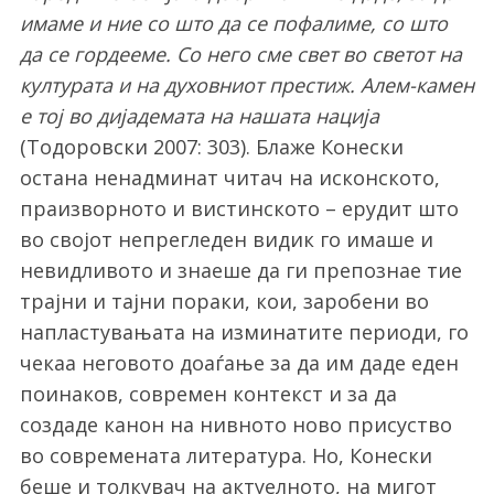
имаме и ние со што да се пофалиме, со што
да се гордееме. Со него сме свет во светот на
културата и на духовниот престиж. Алем-камен
е тој во дијадемата на нашата нација
(Тодоровски 2007: 303). Блаже Конески
остана ненадминат читач на исконското,
праизворното и вистинското – ерудит што
во својот непрегледен видик го имаше и
невидливото и знаеше да ги препознае тие
трајни и тајни пораки, кои, заробени во
напластувањата на изминатите периоди, го
чекаа неговото доаѓање за да им даде еден
поинаков, современ контекст и за да
создаде канон на нивното ново присуство
во современата литература. Но, Конески
беше и толкувач на актуелното, на мигот