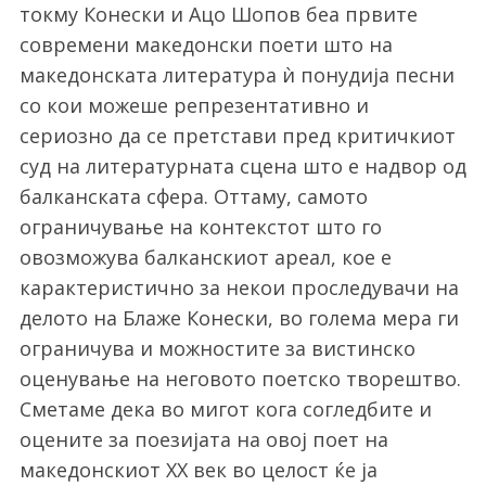
токму Конески и Ацо Шопов беа првите
современи македонски поети што на
македонската литература ѝ понудија песни
со кои можеше репрезентативно и
сериозно да се претстави пред критичкиот
суд на литературната сцена што е надвор од
балканската сфера. Оттаму, самото
ограничување на контекстот што го
овозможува балканскиот ареал, кое е
карактеристично за некои проследувачи на
делото на Блаже Конески, во голема мера ги
ограничува и можностите за вистинско
оценување на неговото поетско творештво.
Сметаме дека во мигот кога согледбите и
оцените за поезијата на овој поет на
македонскиот XX век во целост ќе ја