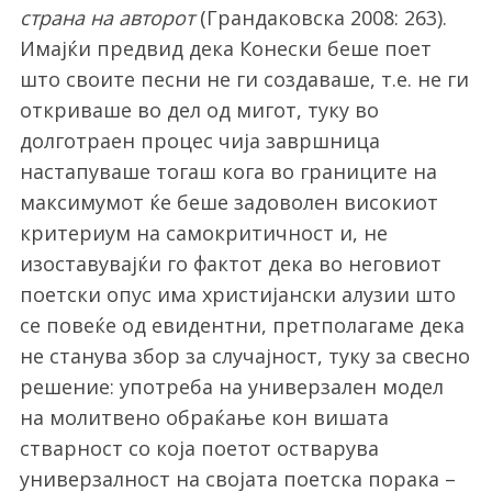
страна на авторот
(Грандаковска 2008: 263).
Имајќи предвид дека Конески беше поет
што своите песни не ги создаваше, т.е. не ги
откриваше во дел од мигот, туку во
долготраен процес чија завршница
настапуваше тогаш кога во границите на
максимумот ќе беше задоволен високиот
критериум на самокритичност и, не
изоставувајќи го фактот дека во неговиот
поетски опус има христијански алузии што
се повеќе од евидентни, претполагаме дека
не станува збор за случајност, туку за свесно
решение: употреба на универзален модел
на молитвено обраќање кон вишата
стварност со која поетот остварува
универзалност на својата поетска порака –