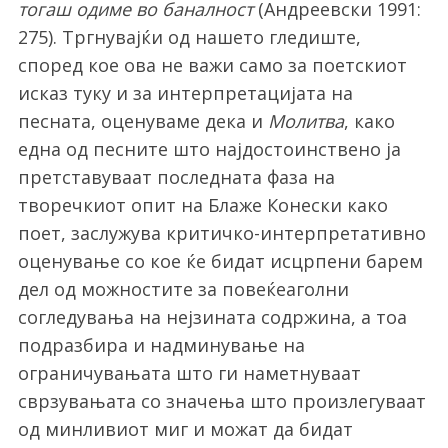
тогаш одиме во баналност
(Андреевски 1991:
275). Тргнувајќи од нашето гледиште,
според кое ова не важи само за поетскиот
исказ туку и за интерпретацијата на
песната, оценуваме дека и
Молитва
, како
една од песните што најдостоинствено ја
претставуваат последната фаза на
творечкиот опит на Блаже Конески како
поет, заслужува критичко-интерпретативно
оценување со кое ќе бидат исцрпени барем
дел од можностите за повеќеаголни
согледувања на нејзината содржина, а тоа
подразбира и надминување на
ограничувањата што ги наметнуваат
сврзувањата со значења што произлегуваат
од минливиот миг и можат да бидат