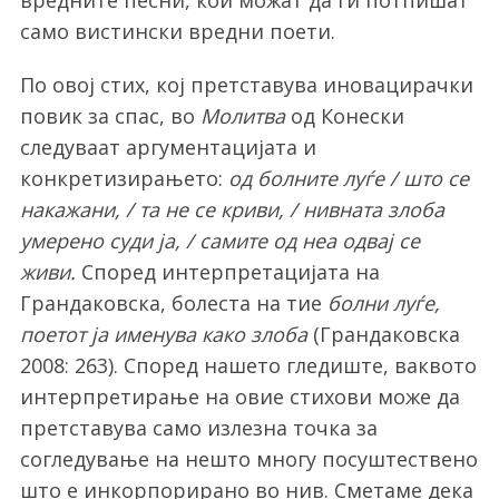
вредните песни, кои можат да ги потпишат
само вистински вредни поети.
По овој стих, кој претставува иновацирачки
повик за спас, во
Молитва
од Конески
следуваат аргументацијата и
конкретизирањето:
од болните луѓе / што се
накажани, / та не се криви, / нивната злоба
умерено суди ја, / самите од неа одвај се
живи.
Според интерпретацијата на
Грандаковска, болеста на тие
болни луѓе,
поетот ја именува како злоба
(Грандаковска
2008: 263). Според нашето гледиште, ваквото
интерпретирање на овие стихови може да
претставува само излезна точка за
согледување на нешто многу посуштествено
што е инкорпорирано во нив. Сметаме дека