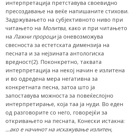
интерпретација претставува своевидно
пресоздавање на веќе напишаните стихови.
Задржувањето на субјективното ниво при
читањето на
Молитва
, како и при читањето
на
Лажни пророци
ја оневозможува
свесноста за естетската димензија на
песната и за нејзината антологиска
вредност(2). Поконкретно, таквата
интерпретација на некој начин е излитена
и во одредена мера негативна за
конкретната песна, затоа што ја
запоставува можноста за повеќеслојно
интерпретирање, која таа ја нуди. Во еден
од разговорите со него, говорејќи за
откривањето на песната, Конески истакна:
…ако е начинот на искажување излитен,