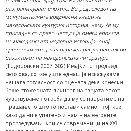
налик на оние крајаголни камења што ги
разграничуваат епохите. Во редоследот на
монументалните вредносни знаци на
македонската културна историја, нему ќе му
припадне со право чест да ја омеѓи епохата
на македонската модерна историја, оној
временски интервал наречен регуларен тек во
развитокот на македонската литература
(Тодоровски 2007: 302) Имајќи го предвид
сето ова, со кое уште еднаш ја искажуваме
нашата согласност со оцената дека Конески
беше стожерната личност на својата епоха,
чувствуваме потреба да му се навратиме на
прашањето што го постави самиот тој, кое
како да ни е упатено и нам – на неговите
проследувачи, кои се современици на XXI