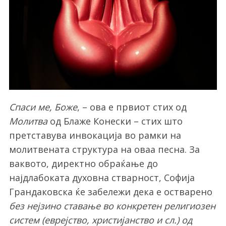
Спаси ме, Боже
, – ова е првиот стих од
Молитва
од Блаже Конески – стих што
претставува инвокација во рамки на
молитвената структура на оваа песна. За
ваквото, директно обраќање до
најдлабоката духовна стварност, Софија
Грандаковска ќе забележи дека е остварено
без нејзино ставање во конкретен религиозен
систем (еврејство, христијанство и сл.) од