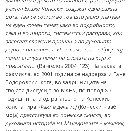
какво што е делото на нашиот строг, а предан
учител Блаже Конески, содржат една важна
црта. Таа се состои во тоа што јасно упатува
на еден личен печат како во подробности,
така и во широки, систематски расправи, кои
засегаат сложени прашања во духовната
дејност на човекот. И не само тоа: набргу, тој
печат станува печат на епохата на која ѝ
припаѓаат…
(Вангелов 2004: 123). На ваквата
размисла, во 2001 година се надоврза и Гане
Тодоровски, кога, во завршницата на
својата дискусија во МАНУ, по повод 80-
годишнината од раѓањето на Конески,
констатира:
Факт е дека тој
(Конески – заб.
моја)
претставува во поимска смисла, во
духовната историја на Македонците – межник,