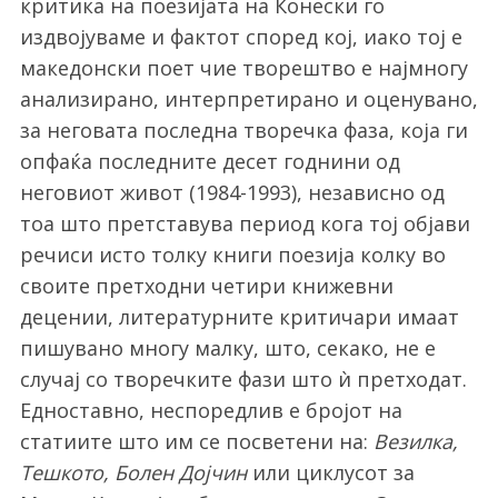
критика на поезијата на Конески го
издвојуваме и фактот според кој, иако тој е
македонски поет чие творештво е најмногу
анализирано, интерпретирано и оценувано,
за неговата последна творечка фаза, која ги
опфаќа последните десет годнини од
неговиот живот (1984-1993), независно од
тоа што претставува период кога тој објави
речиси исто толку книги поезија колку во
своите претходни четири книжевни
децении, литературните критичари имаат
пишувано многу малку, што, секако, не е
случај со творечките фази што ѝ претходат.
Едноставно, неспоредлив е бројот на
статиите што им се посветени на:
Везилка,
Тешкото, Болен Дојчин
или циклусот за