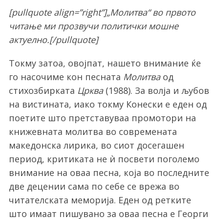
[pullquote align=”right”]
„Молитва“ во првото
читање ми прозвучи политички мошне
актуелно.
[/pullquote]
Токму затоа, овојпат, нашето внимание ќе
го насочиме кон песната
Молитва
од
стихозбирката
Црква
(1988). За волја и љубов
на вистината, иако токму Конески е еден од
поетите што претставуваа промотори на
книжевната молитва во современата
македонска лирика, во сиот досегашен
период, критиката не ѝ посвети поголемо
внимание на оваа песна, која во последните
две децении сама по себе се врежа во
читателската меморија. Еден од ретките
што имаат пишувано за оваа песна е Георги