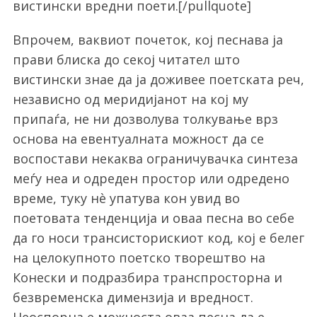
вистински вредни поети.[/pullquote]
Впрочем, ваквиот почеток, кој песнава ја
прави блиска до секој читател што
вистински знае да ја доживее поетската реч,
независно од меридијанот на кој му
припаѓа, не ни дозволува толкување врз
основа на евентуалната можност да се
воспостави некаква ограничувачка синтеза
меѓу неа и одреден простор или одредено
време, туку нè упатува кон увид во
поетовата тенденција и оваа песна во себе
да го носи трансисторискиот код, кој е белег
на целокупното поетско творештво на
Конески и подразбира транспросторна и
безвременска димензија и вредност.