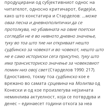
продуцирани од субјективниот однос на
читателот, односно критичарот, бидејќи,
како што констатира и Старделов:
…може
оваа песна и дневнополитички да се
протолкува, но убавината на овие поетски
согледби не е во нивното дневно значење,
туку во тоа што тие ни откриваат нешто
судбинско за човекот и во човекот, нешто што
не е само историски сега присутно, туку што
има трансисториско значење за човековиот
помин низ овој свет
(Старделов 1990: 217).
Едноставно, токму тоа
судбинско
кое е
врежано во самата
срцевина
на
Молитва
од
Конески и од кое произлегува нејзината
неминлива актуелност, која се потврдува и
денес – единаесет години откога за неа