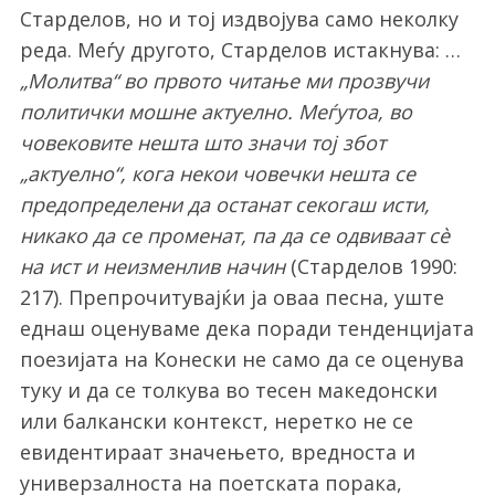
Старделов, но и тој издвојува само неколку
реда. Меѓу другото, Старделов истакнува: …
„Молитва“ во првото читање ми прозвучи
политички мошне актуелно. Меѓутоа, во
човековите нешта што значи тој збот
„актуелно“, кога некои човечки нешта се
предопределени да останат секогаш исти,
никако да се променат, па да се одвиваат сè
на ист и неизменлив начин
(Старделов 1990:
217). Препрочитувајќи ја оваа песна, уште
еднаш оценуваме дека поради тенденцијата
поезијата на Конески не само да се оценува
туку и да се толкува во тесен македонски
или балкански контекст, неретко не се
евидентираат значењето, вредноста и
универзалноста на поетската порака,