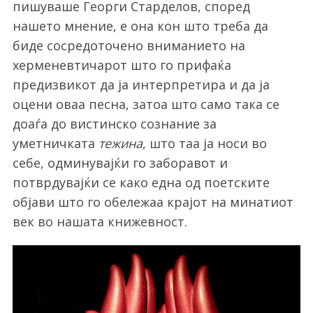
пишуваше Георги Старделов, според
нашето мнение, е она кон што треба да
биде сосредоточено вниманието на
херменевтичарот што го прифаќа
предизвикот да ја интерпретира и да ја
оцени оваа песна, затоа што само така се
доаѓа до вистинско сознание за
уметничката
тежина
, што таа ја носи во
себе, одминувајќи го заборавот и
потврдувајќи се како една од поетските
објави што го обележаа крајот на минатиот
век во нашата книжевност.