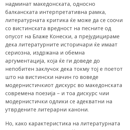
надминат македонската, односно
балканската интерпретативна рамка,
литературната критика ќе може да се соочи
со вистинската вредност на песните од
опусот на Блаже Конески, а прејудицираме
дека литературните историчари ќе имаат
сериозна, издржана и обемна
аргументација, која ќе ги доведе до
непобитен заклучок дека токму тој е поетот
што на вистински начин го воведе
модернистичкиот дискурс во македонската
современа поезија – и тоа дискурс чии
модернистички одлики се адекватни на
утврдените литерарни канони.
Но, како карактеристика на литературната