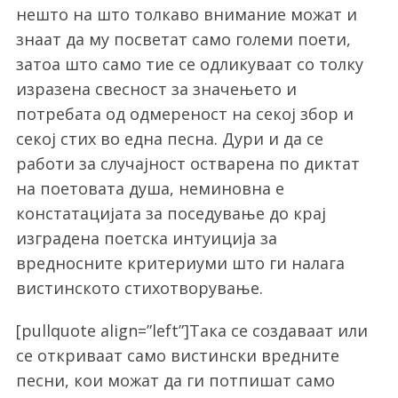
нешто на што толкаво внимание можат и
знаат да му посветат само големи поети,
затоа што само тие се одликуваат со толку
изразена свесност за значењето и
потребата од одмереност на секој збор и
секој стих во една песна. Дури и да се
работи за случајност остварена по диктат
на поетовата душа, неминовна е
констатацијата за поседување до крај
изградена поетска интуиција за
вредносните критериуми што ги налага
вистинското стихотворување.
[pullquote align=”left”]Така се создаваат или
се откриваат само вистински вредните
песни, кои можат да ги потпишат само