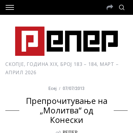
СКОПЈЕ, ГОДИНА XIX, БРОЈ 183 – 184, МАРТ –
АПРИЛ 2026
Есеј
07/07/2013
Препрочитување на
„Молитва“ од
Конески
од
РЕПЕР