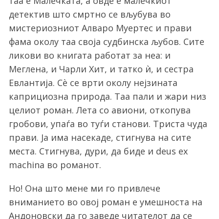
таа е Малечката, а овде е малечкиот
детектив што смртно се вљубува во
мистериозниот Алваро Муертес и прави
фама околу таа своја судбинска љубов. Сите
ликови во книгата работат за неа: и
Меглена, и Чарли Хит, и татко ѝ, и сестра
Евлантија. Сѐ се врти околу нејзината
каприциозна природа. Таа пали и жари низ
целиот роман. Лета со авиони, откопува
гробови, упаѓа во туѓи станови. Триста чуда
прави. Ја има насекаде, стигнува на сите
места. Стигнува, дури, да биде и deus ex
machinа во романот.
Но! Она што мене ми го привлече
вниманието во овој роман е умешноста на
Андоновски да го заведе читателот да се