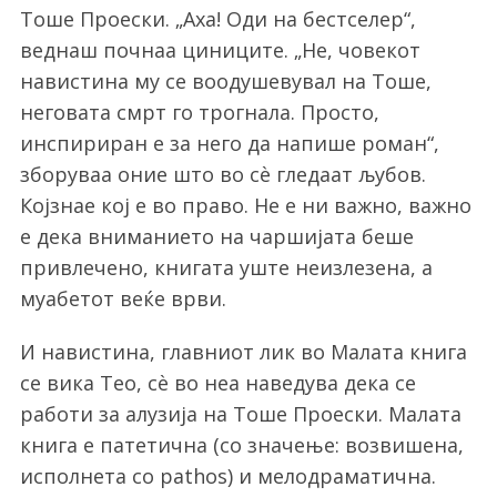
Тоше Проески. „Аха! Оди на бестселер“,
веднаш почнаа циниците. „Не, човекот
навистина му се воодушевувал на Тоше,
неговата смрт го трогнала. Просто,
инспириран е за него да напише роман“,
зборуваа оние што во сѐ гледаат љубов.
Којзнае кој е во право. Не е ни важно, важно
е дека вниманието на чаршијата беше
привлечено, книгата уште неизлезена, а
муабетот веќе врви.
И навистина, главниот лик во Малата книга
се вика Тео, сѐ во неа наведува дека се
работи за алузија на Тоше Проески. Малата
книга е патетична (со значење: возвишена,
исполнета со pathos) и мелодраматична.