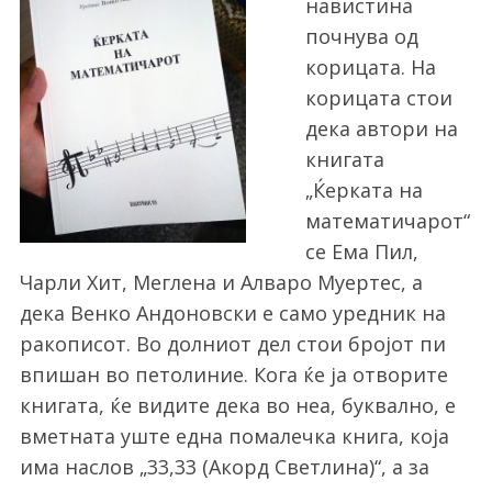
навистина
почнува од
корицата. На
корицата стои
дека автори на
книгата
„Ќерката на
математичарот“
се Ема Пил,
Чарли Хит, Меглена и Алваро Муертес, а
дека Венко Андоновски е само уредник на
ракописот. Во долниот дел стои бројот пи
впишан во петолиние. Кога ќе ја отворите
книгата, ќе видите дека во неа, буквално, е
вметната уште една помалечка книга, која
има наслов „33,33 (Акорд Светлина)“, а за