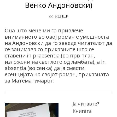
Венко Андоновски)
од
РЕПЕР
Она што мене ми го привлече
вниманието во овој роман е умешноста
на Андоновски да го заведе читателот да
се занимава со приказните што се
ставени in praesentia (во прв план,
изложени на светлото од ламбата), а in
absentia (во сенка) да ја смести
есенцијата на својот роман, приказната
за Математичарот.
Ја читавте?
Книгата