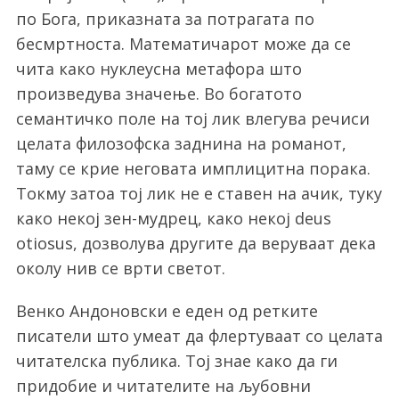
по Бога, приказната за потрагата по
бесмртноста. Математичарот може да се
чита како нуклеусна метафора што
произведува значење. Во богатото
семантичко поле на тој лик влегува речиси
целата филозофска заднина на романот,
таму се крие неговата имплицитна порака.
Токму затоа тој лик не е ставен на ачик, туку
како некој зен-мудрец, како некој deus
otiosus, дозволува другите да веруваат дека
околу нив се врти светот.
Венко Андоновски е еден од ретките
писатели што умеат да флертуваат со целата
S
читателска публика. Тој знае како да ги
e
придобие и читателите на љубовни
a