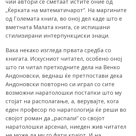
чии автори се сметаат истите оние од
„Ќерката на математичарот“. На маргините
од Големата книга, во оној дел каде што е
вметната Малата книга, се испишани
стилизирани интерпункциски знаци.
Вака некако изгледа првата средба со
книгата. Искусниот читател, особено оној
што ги читал претходните дела на Венко
Андоновски, веднаш ќе претпостави дека
Андоновски повторно си играл со сите
возможни наратолошки постапки што му
стојат на располагање, а, верувајте, кога
еден професор по наратологија ќе реши во
својот роман да „распали“ со својот
наратолошки арсенал, ниеден жив читател
не може да му го фати крајот. И на