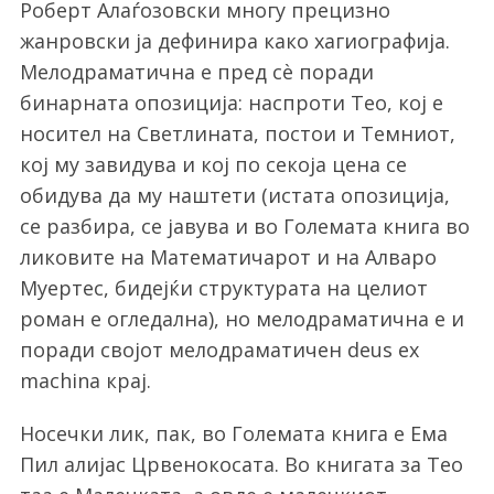
Роберт Алаѓозовски многу прецизно
жанровски ја дефинира како хагиографија.
Мелодраматична е пред сѐ поради
бинарната опозиција: наспроти Тео, кој е
носител на Светлината, постои и Темниот,
кој му завидува и кој по секоја цена се
обидува да му наштети (истата опозиција,
се разбира, се јавува и во Големата книга во
ликовите на Математичарот и на Алваро
Муертес, бидејќи структурата на целиот
роман е огледална), но мелодраматична е и
поради својот мелодраматичен deus ex
machinа крај.
Носечки лик, пак, во Големата книга е Ема
Пил алијас Црвенокосата. Во книгата за Тео