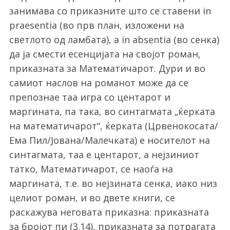
занимава со приказните што се ставени in
praesentia (во прв план, изложени на
светлото од ламбата), а in absentia (во сенка)
да ја смести есенцијата на својот роман,
приказната за Математичарот. Дури и во
самиот наслов на романот може да се
препознае таа игра со центарот и
маргината, па така, во синтагмата „ќерката
на математичарот“, ќерката (Црвенокосата/
Ема Пил/Јована/Малечката) е носителот на
синтагмата, таа е центарот, а нејзиниот
татко, Математичарот, се наоѓа на
маргината, т.е. во нејзината сенка, иако низ
целиот роман, и во двете книги, се
раскажува неговата приказна: приказната
за бројот пи (3.14), приказната за потрагата