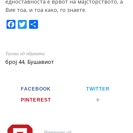
едноставноста е врвот на мајсторството, а
Вие тоа, и тоа како, го знаете.
F
T
S
a
w
h
c
i
a
e
t
r
Тагови од објавата
b
t
e
број 44
,
Бушавиот
o
e
o
r
k
FACEBOOK
TWITTER
PINTEREST
Напишано од