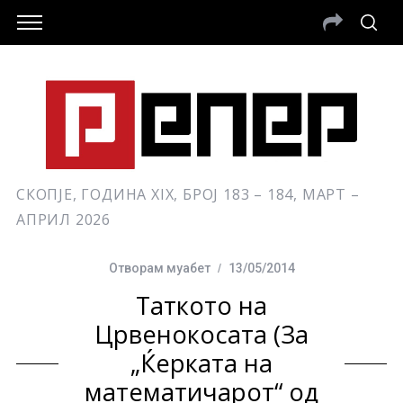
СКОПЈЕ, ГОДИНА XIX, БРОЈ 183 – 184, МАРТ –
АПРИЛ 2026
Отворам муабет
13/05/2014
Таткото на
Црвенокосата (За
„Ќерката на
математичарот“ од