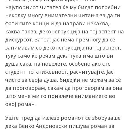
најупорниот читател ќе му бидат потребни
неколку многу внимателни читања за да ги
фати сите конци и да направи некаква,
каква-таква, деконструкција на тој аспект на
дискурсот. Затоа, јас нема премногу да се
занимавам со деконструкција на тој аспект,
туку само ќе речам дека тука има што ви
душа сака, па повелете, особено ако сте
студент по книжевност, расчитувајте. Јас,
чисто за своја душа, бидејќи не можам за сѐ
да проговорам, сакам да проговорам за она
што мене ми го привлече вниманието во
овој роман.
Уште пред да излезе романот се зборуваше
дека Венко Андоновски пишува роман за