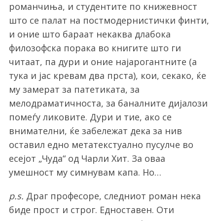
романчиња, и студентите по книжевност
r
што се палат на постмодернистички финти,
c
h
и оние што бараат некаква длабока
f
филозофска порака во книгите што ги
o
читаат, па дури и оние најарогантните (а
r
тука и јас кревам два прста), кои, секако, ќе
:
му замерат за патетиката, за
мелодраматичноста, за баналните дијалози
помеѓу ликовите. Дури и тие, ако се
внимателни, ќе забележат дека за нив
оставил едно метатекстуално пусулче во
есејот „Чуда“ од Чарли Хит. За оваа
умешност му симнувам капа. Но…
p.s.
Драг професоре, следниот роман нека
биде прост и строг. Едноставен. Оти