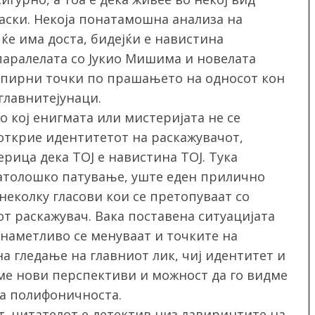
 маски. Некоја понатамошна анализа на
ќе има доста, бидејќи е навистина
 паралелата со Јукио Мишима и новелата
допирни точки по прашањето на односот кон
главнитејунаци.
о кој енигмата или мистеријата не се
е открие идентитетот на раскажувачот,
рица дека ТОЈ е навистина ТОЈ. Тука
атолошко патување, уште еден прилично
неколку гласови кои се претопуваат со
 раскажувач. Вака поставена ситуацијата
енаметливо се менуваат и точките на
а гледање на главниот лик, чиј идентитет и
аме нови перспективи и можност да го видме
на полифоничноста.
т, читателот е детектив низ лавиринтите на