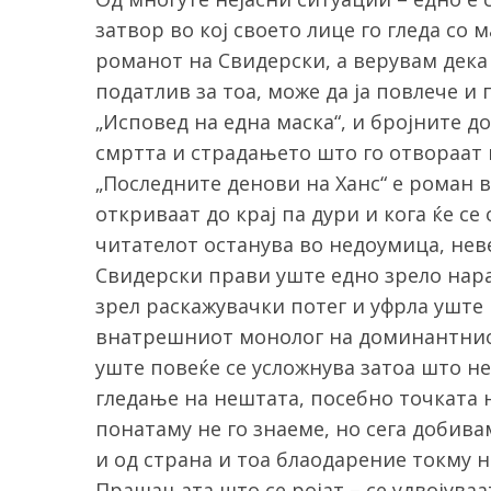
затвор во кој своето лице го гледа со
романот на Свидерски, а верувам дека 
податлив за тоа, може да ја повлече и
„Исповед на една маска“, и бројните 
смртта и страдањето што го отвораат 
„Последните денови на Ханс“ е роман в
откриваат до крај па дури и кога ќе с
читателот останува во недоумица, неве
Свидерски прави уште едно зрело нар
зрел раскажувачки потег и уфрла уште 
внатрешниот монолог на доминантниот
уште повеќе се усложнува затоа што н
гледање на нештата, посебно точката н
понатаму не го знаеме, но сега добив
и од страна и тоа блаодарение токму 
Прашањата што се ројат – се удвојуваа