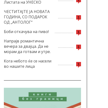
Листата на УНЕСКО
ЧЕСТИТАЈТЕ ЈА НОВАТА
ГОДИНА, СО ПОДАРОК
1
ОД „АНТОЛОГ“
Боби откачува на пиво!
1
Напрајв романтична
вечера за двајца. Да не
1
морам да готвам и утре.
Кога небото ќе се насели
1
во нашите лица