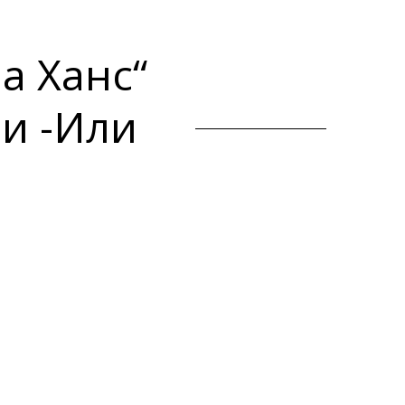
а Ханс“
ли -Или