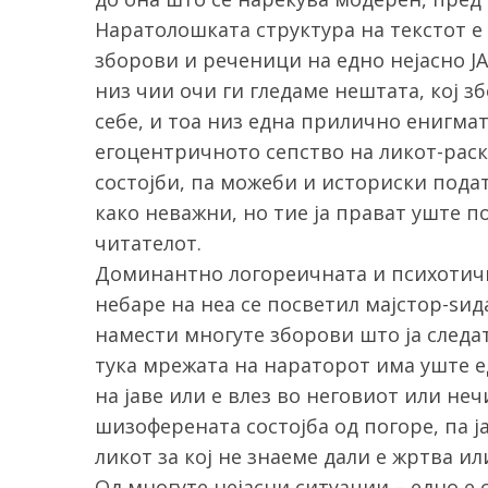
Наратолошката структура на текстот е 
зборови и реченици на едно нејасно ЈА
низ чии очи ги гледаме нештата, кој з
S
себе, и тоа низ една прилично енигма
e
егоцентричното сепство на ликот-раск
a
состојби, па можеби и историски пода
r
c
како неважни, но тие ја прават уште п
h
читателот.
f
Доминантно логореичната и психотичн
o
небаре на неа се посветил мајстор-ѕид
r
:
намести многуте зборови што ја следат
тука мрежата на нараторот има уште ед
на јаве или е влез во неговиот или неч
шизоферената состојба од погоре, па ј
ликот за кој не знаеме дали е жртва ил
Од многуте нејасни ситуации – едно е с