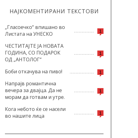
НАЈКОМЕНТИРАНИ ТЕКСТОВИ
„Гласоечко“ впишано во
1
Листата на УНЕСКО
ЧЕСТИТАЈТЕ ЈА НОВАТА
ГОДИНА, СО ПОДАРОК
1
ОД „АНТОЛОГ“
Боби откачува на пиво!
1
Напрајв романтична
вечера за двајца. Да не
1
морам да готвам и утре.
Кога небото ќе се насели
1
во нашите лица