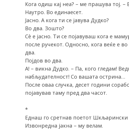
Кога одиш кај неа? – ме прашува тој. – 
Наутро. Во единаесет.
Јасно. А кога ти се јавува Дудко?
Во два. Зошто?
Сè е јасно. Ти се појавуваш кога е мам
после ручекот. Односно, кога веќе е в
два.
Појдов во два.
А! – викна Дудко. – Па, кого гледам! В
набљудателност! Со вашата острина…
После оваа случка, десет години сорабо
појавував таму пред два часот.
*
Еднаш го сретнав поетот Шкљарински в
Извонредна јакна – му велам.