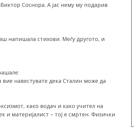
Виктор Соснора. А јас нему му подарив
аш напишала стихови. Меѓу другото, и
рашале:
н вие навестувате дека Сталин може да
ксизмот, како водач и како учител на
ек и материјалист – тој е смртен. Физички