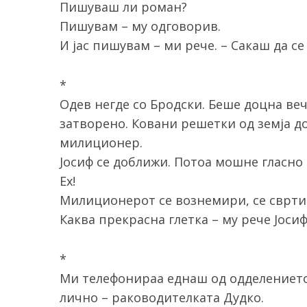
Пишуваш ли роман?
Пишувам – му одговорив.
И јас пишувам – ми рече. – Сакаш да се
S
*
e
a
Одев негде со Бродски. Беше доцна ве
r
затворено. Ковани решетки од земја до
c
милиционер.
h
Јосиф се доближи. Потоа мошне гласно 
f
o
Ех!
r
Милиционерот се вознемири, се сврти 
:
Каква прекрасна глетка – му рече Јосиф
*
Ми телефонираа еднаш од одделението 
лично – раководителката Дудко.