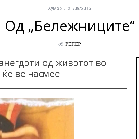
Хумор
21/08/2015
Од „Бележниците“
од
РЕПЕР
анегдоти од животот во
 ќе ве насмее.