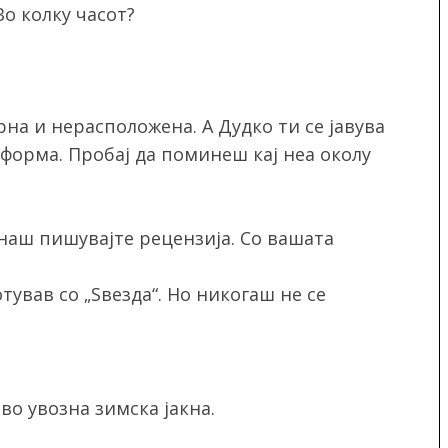
Во колку часот?
урна и нерасположена. А Дудко ти се јавува
о форма. Пробај да поминеш кај неа околу
еднаш пишувајте рецензија. Со вашата
тував со „Ѕвезда“. Но никогаш не се
о увозна зимска јакна.