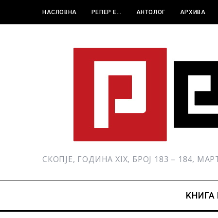
НАСЛОВНА
РЕПЕР Е…
АНТОЛОГ
АРХИВА
СКОПЈЕ, ГОДИНА XIX, БРОЈ 183 – 184, МА
KНИГА