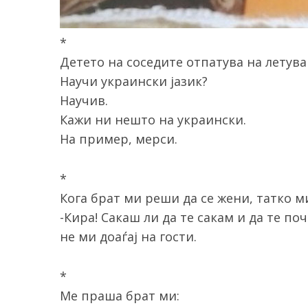
*
Детето на соседите отпатува на летува
Научи украински јазик?
Научив.
Кажи ни нешто на украински.
На пример, мерси.
*
Кога брат ми реши да се жени, татко м
-Кира! Сакаш ли да те сакам и да те по
не ми доаѓај на гости.
*
Ме праша брат ми: