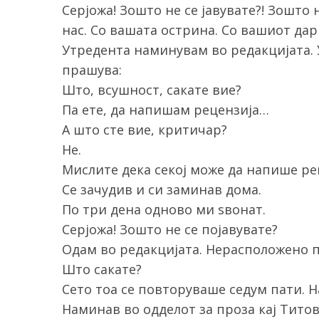
Серјожа! Зошто не се јавувате?! Зошто 
нас. Со вашата острина. Со вашиот дар
Утредента наминувам во редакцијата. 
прашува:
Што, всушност, сакате вие?
Па ете, да напишам рецензија…
А што сте вие, критичар?
Не.
Мислите дека секој може да напише ре
Се зачудив и си заминав дома.
По три дена одново ми ѕвонат.
Серјожа! Зошто не се појавувате?
Одам во редакцијата. Нерасположено 
Што сакате?
Сето тоа се повторуваше седум пати. Н
Наминав во одделот за проза кај Титов