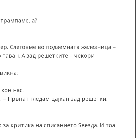
 трампаме, а?
чер. Слеговме во подземната железница –
 таван. А зад решетките – чекори
викна:
кон нас.
. – Првпат гледам цајкан зад решетки.
за критика на списанието Ѕвезда. И тоа