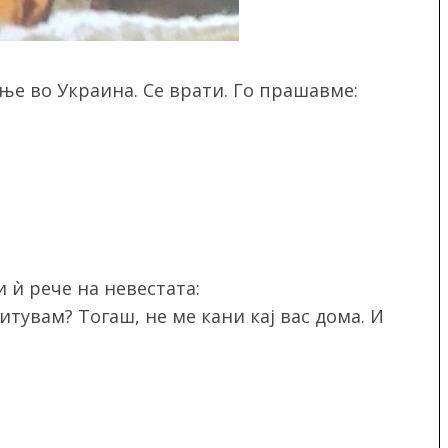
ње во Украина. Се врати. Го прашавме:
и ѝ рече на невестата:
читувам? Тогаш, не ме кани кај вас дома. И