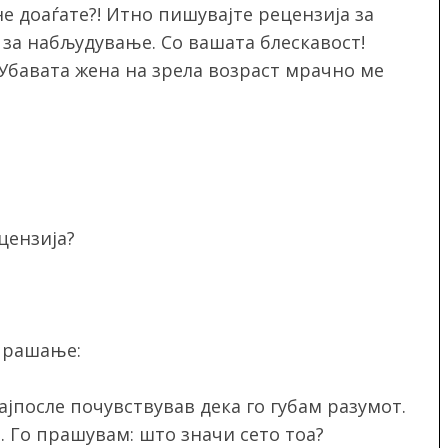
не доаѓате?! Итно пишувајте рецензија за
 за набљудување. Со вашата блескавост!
Убавата жена на зрела возраст мрачно ме
цензија?
прашање:
ајпосле почувствував дека го губам разумот.
. Го прашувам: што значи сето тоа?