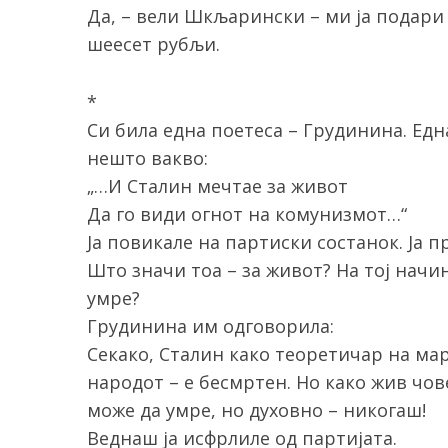
Да, – вели Шкљарински – ми ја подари 
шеесет рубљи.
*
Си била една поетеса – Грудинина. Едн
нешто вакво:
„…И Сталин мечтае за живот
Да го види огнот на комунизмот…“
Ја повикале на партиски состанок. Ја п
Што значи тоа – за живот? На тој начи
умре?
Грудинина им одговорила:
Секако, Сталин како теоретичар на мар
народот – е бесмртен. Но како жив чов
може да умре, но духовно – никогаш!
Веднаш ја исфрлиле од партијата.