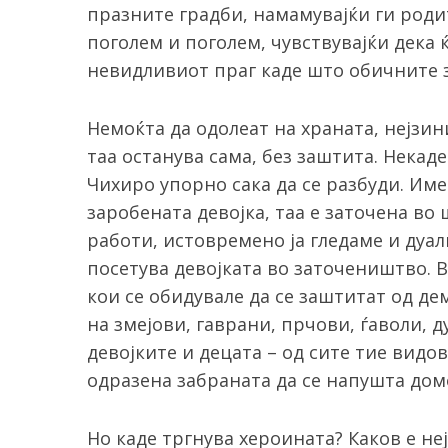
празните градби, намамувајќи ги родит
поголем и поголем, чувствувајќи дека 
невидливиот праг каде што обичните з
Немоќта да одолеат на храната, нејзин
таа останува сама, без заштита. Некад
Чихиро упорно сака да се разбуди. Име
заробената девојка, таа е заточена во 
работи, истовремено ја гледаме и дуалн
посетува девојката во заточеништво. 
кои се обидувале да се заштитат од де
на змејови, гаврани, прчови, ѓаволи, д
девојките и децата – од сите тие видо
одразена забраната да се напушта домо
Но каде тргнува хероината? Каков е неј