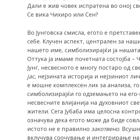
Дали е жив човек испратена во оној св
Се вика Чихиро или Сен?
Во Јунговска смисла, егото е претстав
себе. Клучен аспект, централен за наш
нашето име, симболизирајќи ја нашата
Оттука ја имаме почетната состојба – 
Јунг, несвесното е многу постаро од св
јас
, нејзината историја и нејзиниот ли
е мошне комплексен лик за анализа, го
симболизирајќи го одземањето на его-
несвесните влијанија на духовниот св
жители. Сега Јубаба има целосна контро
означува дека егото може да биде сов
истото не е правилно
закотвено
. Всуш
вклучува соочување и интегрирање на 