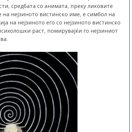
сти, средбата со анимата, преку ликовите
е на нејзиното вистинско име, е симбол на
ја на нејзиното его со нејзиното вистинско
т психолошки раст, помирувајќи го нејзиниот
ва.