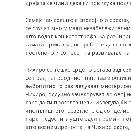
дрвјата се чини дека ги повикува подл
Семејство коешто е спокојно и среќно,
се случат многу мали незабележителни
S
што водат кон катастрофа. За разбирањ
e
a
самата приказна, потребно е да се сог
r
постепено и со текот на развивање на
c
h
f
Чихиро со тешко срце го остава зад се
o
се пред непроодниот пат, таа е обвиен
r
љубопитно го разгледуваат мистериозн
:
Чихиро, одлучно зачекоруват во овој н
како да ги проголта цели. Излегувајќи о
чистилиштето, осветлено од сонце, ис
парк. Недостига уште еден премин, по
што вознемиреноста на Чихиро расте, 