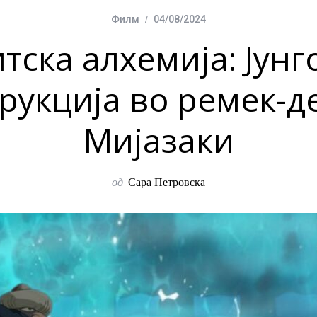
Филм
04/08/2024
тска алхемија: Јунг
рукција во ремек-д
Мијазаки
од
Сара Петровска