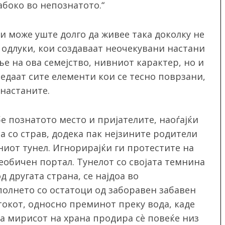
абоко во непознатото.“
 и може уште долго да живее така доколку не
 одлуки, кои создаваат неочекувани настани
е на ова семејство, нивниот карактер, но и
ледаат сите елементи кои се тесно поврзани,
 настаните.
бе познатото место и пријателите, наоѓајќи
а со страв, додека пак нејзините родители
иот тунел. Игнорирајќи ги протестите на
еобичен портал. Тунелот со својата темнина
д другата страна, се најдоа во
полнето со остатоци од заборавен забавен
токот, односно преминот преку вода, каде
а мирисот на храна продира сѐ повеќе низ