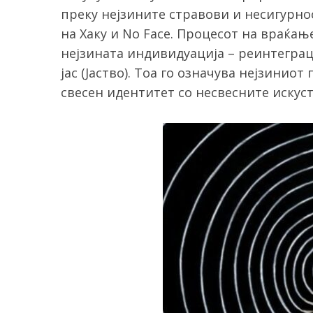
преку нејзините стравови и несигурно
на Хаку и No Face. Процесот на враќањ
нејзината индивидуација – реинтеграци
јас (Јаство). Тоа го означува нејзинио
свесен идентитет со несвесните искуст