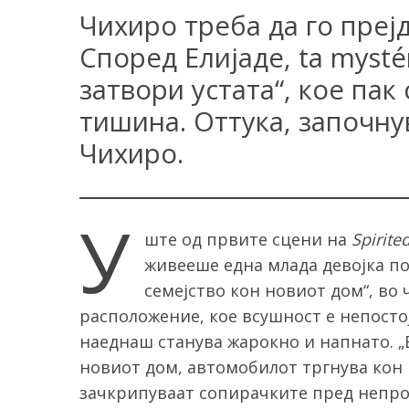
Чихиро треба да го прејд
Според Елијаде, ta mysté
затвори устата“, кое пак
тишина. Оттука, започну
Чихиро.
У
ште од првите сцени на
Spirite
живееше една млада девојка по
семејство кон новиот дом“, во
расположение, кое всушност е нeпосто
наеднаш станува жарокно и напнато. „
новиот дом, автомобилот тргнува кон
зачкрипуваат сопирачките пред непроо