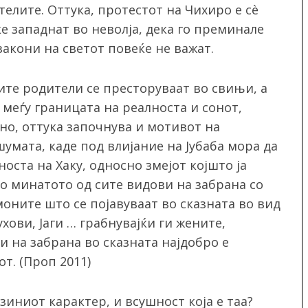
елите. Оттука, протестот на Чихиро е сѐ
ќе западнат во неволја, дека го преминале
акони на светот повеќе не важат.
ите родители се престоруваат во свињи, а
е меѓу границата на реалноста и сонот,
но, оттука започнува и мотивот на
шумата, каде под влијание на Јубаба мора да
оста на Хаку, односно змејот којшто ја
Во минатото од сите видови на забрана со
моните што се појавуваат во сказната во вид
ухови, Јаги … грабнувајќи ги жените,
ви на забрана во сказната најдобро е
т. (Проп 2011)
зиниот карактер, и всушност која е таа?