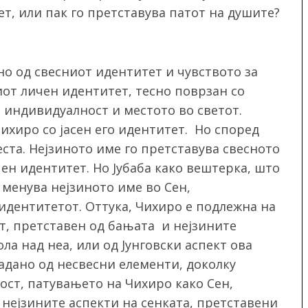
ет, или пак го претставува патот на душите?
ено од свесниот идентитет и чувството за
иот личен идентитет, тесно поврзан со
 индивидуалност и местото во светот.
Чихиро со јасен его идентитет. Но според
еста. Нејзиното име го претставува свесното
чен идентитет. Но Јубаба како вештерка, што
 менува нејзиното име во Сен,
идентитетот. Оттука, Чихиро е подлежна на
ет, претставен од бањата и нејзините
ла над неа, или од Јунговски аспект ова
ладано од несвесни елементи, доколку
ност, патувањето на Чихиро како Сен,
нејзините аспекти на сенката, претставени