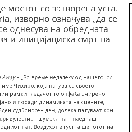
е мостот со затворена уста.
ria, изворно означува „да се
 се однесува на обредната
ва и иницијациска смрт на
d Away
– „Во време недалеку од нашето, си
 име Чихиро, која патува со своето
 чии рамки гледачот го опфаќа смирено
јано и поради динамиката на сцените,
Еден судбоносен ден, додека патуваат кон
 кривулестиот шумски пат, наеднаш
дниот пат. Воздухот е густ, а шепотот на