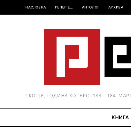
НАСЛОВНА
РЕПЕР Е…
АНТОЛОГ
АРХИВА
СКОПЈЕ, ГОДИНА XIX, БРОЈ 183 – 184, МА
KНИГА