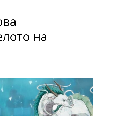
ова
елото на