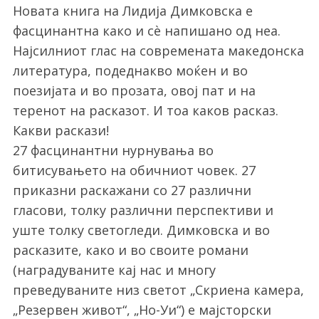
Новата книга на Лидија Димковска e
фасцинантна како и сѐ напишано од неа.
Најсилниот глас на современата македонска
литература, подеднакво моќен и во
поезијата и во прозата, овој пат и на
теренот на расказот. И тоа каков расказ.
Какви раскази!
27 фасцинантни нурнувања во
битисувањето на обичниот човек. 27
приказни раскажани со 27 различни
гласови, толку различни перспективи и
уште толку светогледи. Димковска и во
расказите, како и во своите романи
(наградуваните кај нас и многу
преведуваните низ светот „Скриена камера,
„Резервен живот“, „Но-Уи“) е мајсторски