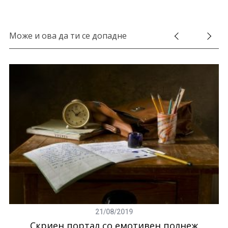
Може и ова да ти се допадне
в
21/08/2019
Скриен портал со емотивен полнеж