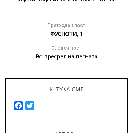
Претходен пост
ФУСНОТИ, 1
Следен пост
Во пресрет на песната
И ТУКА СМЕ
F
T
a
w
c
i
e
t