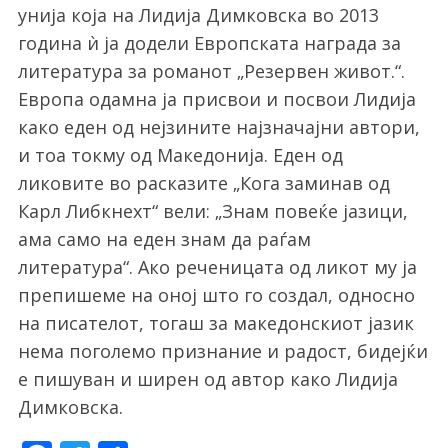
унија која на Лидија Димковска во 2013
година ѝ ја додели Европската награда за
литература за романот „Резервен живот.“.
Европа одамна ја присвои и посвои Лидија
како еден од нејзините најзначајни автори,
S
e
и тоа токму од Македонија. Еден од
a
ликовите во расказите „Кога заминав од
r
Карл Либкнехт“ вели: „Знам повеќе јазици,
c
ама само на еден знам да раѓам
h
f
литература“. Ако реченицата од ликот му ја
o
препишеме на оној што го создал, односно
r
на писателот, тогаш за македонскиот јазик
:
нема поголемо признание и радост, бидејќи
е пишуван и ширен од автор како Лидија
Димковска.