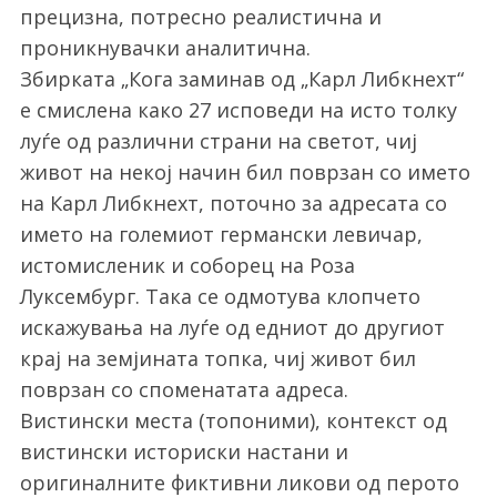
прецизна, потресно реалистична и
проникнувачки аналитична.
Збирката „Кога заминав од „Карл Либкнехт“
е смислена како 27 исповеди на исто толку
луѓе од различни страни на светот, чиј
живот на некој начин бил поврзан со името
на Карл Либкнехт, поточно за адресата со
името на големиот германски левичар,
истомисленик и соборец на Роза
Луксембург. Така се одмотува клопчето
искажувања на луѓе од едниот до другиот
крај на земјината топка, чиј живот бил
поврзан со споменатата адреса.
Вистински места (топоними), контекст од
вистински историски настани и
оригиналните фиктивни ликови од перото