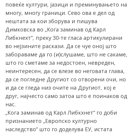
повеќе култури, јазици и преминувањето на
многу, многу граници. Сево ова е дел од
нештата за кои зборува и пишува
Димковска во „Кога заминав од Карл
Либкнехт“, преку 30-те гласа артикулирани
во нејзините раскази. Да се чуе оној што
забораваме да го (и)слушаме, што не сакаме,
што го сметаме за недостоен, невреден,
неинтересен, да се влезе во неговата глава,
да се погледне Другиот со отворени очи, но
и да се гледа низ очите на Другиот, кој е
друг, најчесто само затоа што е поинаков од
нас.
„Кога заминав од Карл Либкхнет“ го доби
признанието „Европско културно
наследство“ што го доделува ЕУ, истата