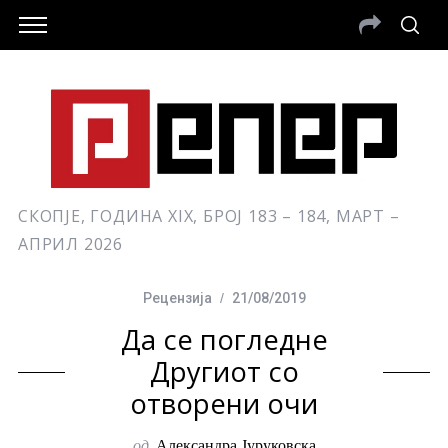
СКОПЈЕ, ГОДИНА XIX, БРОЈ 183 – 184, МАРТ –
АПРИЛ 2026
Рецензија
21/08/2019
Да се погледне
Другиот со
отворени очи
од
Александра Јуруковска