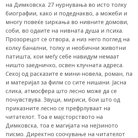
на Димковска. 27 нурнувања во исто толку
биографии, како и подеднакво, а можеби и
многу повеќе ѕиркања во нивните домови,
соби, во одаите на нивната душа и психа.
Прозорецот се отвора, а низ него поглед на
колку банални, толку и необични животни
патишта, кои меѓу себе навидум немаат
ништо заедничко, освен клучната адреса.
Секој од расказите е мини-новела, роман, па
и материјал за филм со сите нишани. Јасна
слика, атмосфера што лесно може да се
почувствува. Звуци, мириси, бои што од
приказните лесно се префрлуваат на
читателот. Тоа е мајсторството на
Димковска, тоа е магијата на нејзиното
писмо. Директно соочување на читателот