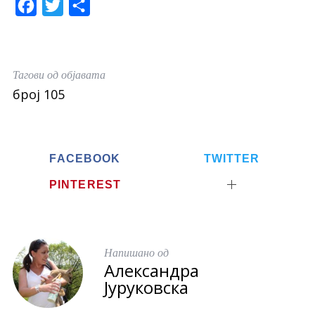
F
T
S
a
w
h
c
i
a
e
t
r
Тагови од објавата
b
t
e
број 105
o
e
o
r
k
FACEBOOK
TWITTER
PINTEREST
Напишано од
Александра
Јуруковска