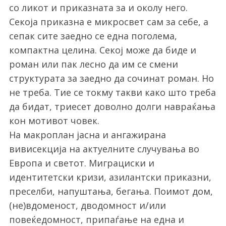
со ликот и приказната за и околу него.
Секоја приказна е микросвет сам за себе, а
сепак сите заедно се една поголема,
компактна целина. Секој може да биде и
роман или пак лесно да им се смени
структурата за заедно да сочинат роман. Но
не треба. Тие се токму такви како што треба
да бидат, триесет доволно долги навраќања
кон мотивот човек.
На макроплан јасна и ангажирана
вивисекција на актуелните случувања во
Европа и светот. Миграциски и
идентитетски кризи, азилантски приказни,
преселби, напуштања, бегања. Поимот дом,
(не)вдоменост, дводомност и/или
повеќедомност, припаѓање на една и