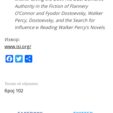
Authority in the Fiction of Flannery
O’Connor and Fyodor Dostoevsky, Walker
Percy, Dostoevsky, and the Search for
Influence
и
Reading Walker Percy’s Novels
.
Извор:
www.isi.org/
F
T
S
a
w
h
c
i
a
e
t
r
Тагови од објавата
b
t
e
број 102
o
e
o
r
k