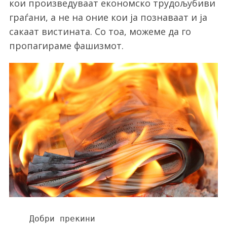
кои произведуваат економско трудољубиви
граѓани, а не на оние кои ја познаваат и ја
сакаат вистината. Со тоа, можеме да го
пропагираме фашизмот.
Добри прекини