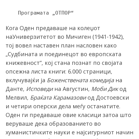
Програмата „ОТПОР“
Кога Оден предаваше на колеџот
наУниверзитетот во Мичиген (1941-1942),
тој вовел наставен план насловен како
„Судбината и поединецот во европската
книжевност“, кој стана познат по својата
опсежна листа книги: 6.000 страници,
вклучувајќи ја
Боженствената комедија
на
Данте,
Исповеди
на Августин,
Моби Дик
од
Мелвил,
Браќата Карамазови
од Достоевски
и четири оперски дела меѓу останатите.
Оден ги предаваше овие класици затоа што
веруваше дека образованието во
хуманистичките науки е најсигурниот начин