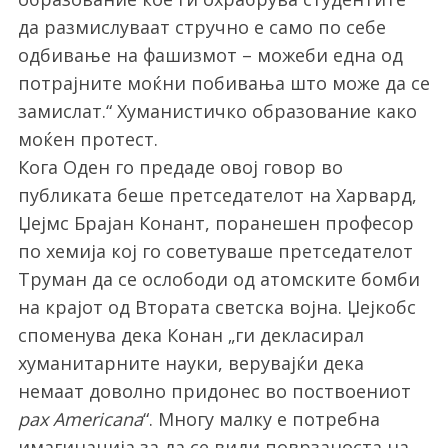
да размислуваат стручно е само по себе
одбивање на фашизмот – можеби една од
потрајните моќни побивања што може да се
замислат.“ Хуманистичко образование како
моќен протест.
Кога Оден го предаде овој говор во
публиката беше претседателот на Харвард,
Џејмс Брајан Конант, поранешен професор
по хемија кој го советуваше претседателот
Труман да се ослободи од атомските бомби
на крајот од Втората светска војна. Џејкобс
споменува дека Конан „ги декласирал
хуманитарните науки, верувајќи дека
немаат доволно придонес во поствоениот
pax Americana
“. Многу малку е потребна
имагинација за да се види поврзаноста на