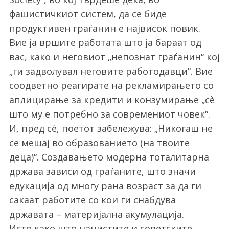
фашистичкиот систем, да се биде
продуктивен граѓанин е највисок повик.
Вие ја вршите работата што ја бараат од
вас, како и неговиот „непознат граѓанин“ кој
„ги задволувал неговите работодавци“. Вие
соодветно реагирате на рекламирањето со
аплицирање за кредити и конзумирање „сè
што му е потребно за современиот човек“.
И, пред сè, поетот забележува: „Никогаш не
се мешај во образованието (на твоите
деца)“. Создавањето модерна тоталитарна
држава зависи од граѓаните, што значи
едукација од многу рана возраст за да ги
сакаат работите со кои ги снабдува
државата – материјална акумулација.
Исто како што нацистите и советските