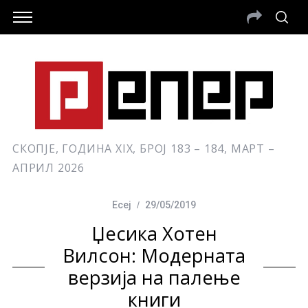
СКОПЈЕ, ГОДИНА XIX, БРОЈ 183 – 184, МАРТ –
АПРИЛ 2026
Есеј
29/05/2019
Џесика Хотен
Вилсон: Mодерната
верзија на палење
книги