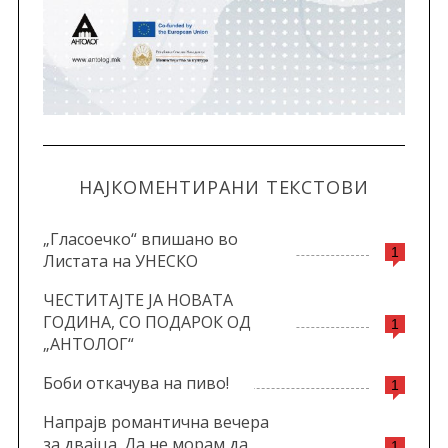
НАЈКОМЕНТИРАНИ ТЕКСТОВИ
„Гласоечко“ впишано во
1
Листата на УНЕСКО
ЧЕСТИТАЈТЕ ЈА НОВАТА
ГОДИНА, СО ПОДАРОК ОД
1
„АНТОЛОГ“
Боби откачува на пиво!
1
Напрајв романтична вечера
за двајца. Да не морам да
1