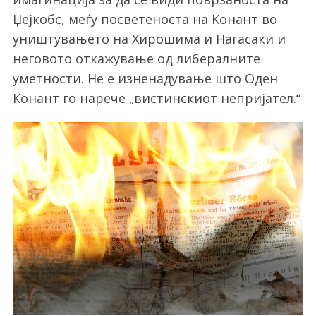
Џејкобс, меѓу посветеноста на Конант во
уништувањето на Хирошима и Нагасаки и
неговото откажување од либералните
уметности. Не е изненадување што Оден
Конант го нарече „вистинскиот непријател.“