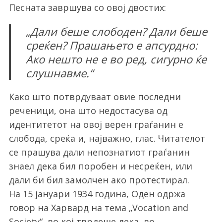
Песната завршува со овој двостих:
„Дали беше слободен? Дали беше
среќен? Прашањето е апсурдно:
Ако нешто не е во ред, сигурно ќе
слушнавме.“
Како што потврдуваат овие последни
реченици, она што недостасува од
идентитетот на овој верен граѓанин е
слобода, среќа и, најважно, глас. Читателот
се прашува дали непознатиот граѓанин
знаел дека бил поробен и несреќен, или
дали би бил замолчен ако протестирал.
На 15 јануари 1934 година, Оден одржа
говор на Харвард на тема „Vocation and
Society“, во кој тврдеше дека, во