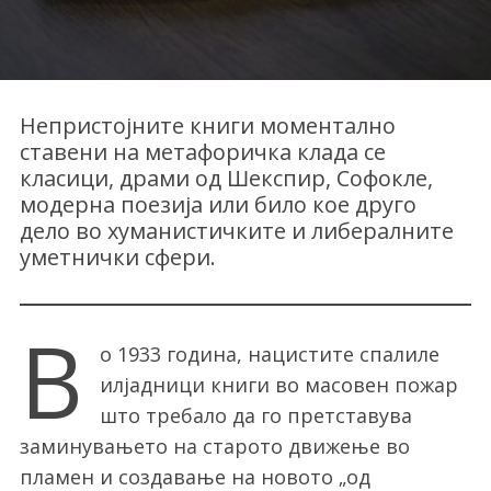
Непристојните книги моментално
ставени на метафоричка клада се
класици, драми од Шекспир, Софокле,
модерна поезија или било кое друго
дело во хуманистичките и либералните
уметнички сфери.
В
о 1933 година, нацистите спалиле
илјадници книги во масовен пожар
што требало да го претставува
заминувањето на старото движење во
пламен и создавање на новото „од