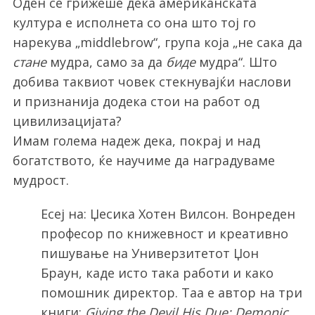
Оден се грижеше дека американската
култура е исполнета со она што тој го
нарекува „middlebrow“, група која „не сака да
стане
мудра, само за да
биде
мудра“. Што
добива таквиот човек стекнувајќи наслови
и признанија додека стои на работ од
цивилизацијата?
Имам голема надеж дека, покрај и над
богатството, ќе научиме да наградуваме
мудрост.
Есеј на: Џесика Хотен Вилсон. Вонреден
професор по книжевност и креативно
пишување на Универзитетот Џон
Браун, каде исто така работи и како
помошник директор. Таа е автор на три
книги:
Giving the Devil His Due: Demonic