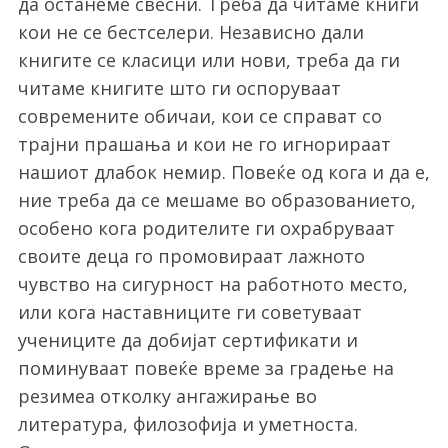
да останеме свесни. Треба да читаме книги
кои не се бестселери. Независно дали
книгите се класици или нови, треба да ги
читаме книгите што ги оспоруваат
современите обичаи, кои се справат со
трајни прашања и кои не го игнорираат
нашиот длабок немир. Повеќе од кога и да е,
ние треба да се мешаме во образованието,
особено кога родителите ги охрабруваат
своите деца го промовираат лажното
чувство на сигурност на работното место,
или кога наставниците ги советуваат
учениците да добијат сертификати и
поминуваат повеќе време за градење на
резимеа отколку ангажирање во
литература, филозофија и уметноста.