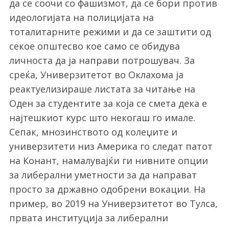
да се соочи со фашизмот, да се бори против
идеологијата на полицијата на
тоталитарните режими и да се заштити од
секое општесво кое само се обидува
личноста да ја направи потрошувач. За
среќа, Универзитетот во Оклахома ја
реактуелизираше листата за читање на
S
Оден за студентите за која се смета дека е
e
најтешкиот курс што некогаш го имале.
a
Сепак, мнозинството од колеџите и
r
универзитети низ Америка го следат патот
c
h
на Конант, намалувајќи ги нивните опции
f
за либерални уметности за да направат
o
просто за државно одобрени вокации. На
r
пример, во 2019 на Универзитетот во Тулса,
:
првата институција за либерални