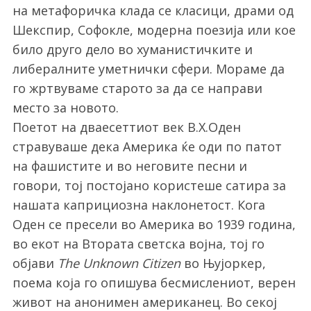
на метафоричка клада се класици, драми од
Шекспир, Софокле, модерна поезија или кое
било друго дело во хуманистичките и
либералните уметнички сфери. Мораме да
го жртвуваме старото за да се направи
место за новото.
Поетот на дваесеттиот век В.Х.Оден
стравуваше дека Америка ќе оди по патот
на фашистите и во неговите песни и
говори, тој постојано користеше сатира за
нашата каприциозна наклонетост. Кога
Оден се пресели во Америка во 1939 година,
во екот на Втората светска војна, тој го
објави
The Unknown Citizen
во Њујоркер,
поема која го опишува бесмислениот, верен
живот на анонимен американец. Во секој