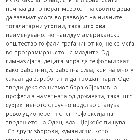
почнаа да го перат мозокот на своите деца
да заземат улога во развојот на нивните
тоталитарни утопии, така што ова
неименувано, но навидум американско
општество го фали граѓанинот кој не се меѓа
во програмирањето на младите. Од
гимназијата, децата мора да се формираат
како работници, работна сила, кои најмногу
сакаат да заработат и да трошат пари. Оден
тврди дека фашизмот бара објективна
професија наметната од државата, така што
субјективното стручно водство станува
револуционерен потег. Рефлексија на
тврдењето на Оден, Алан Џејкобс пишува:
„Со други зборови, хуманистичкото
образование кое ги охрабрува студентите