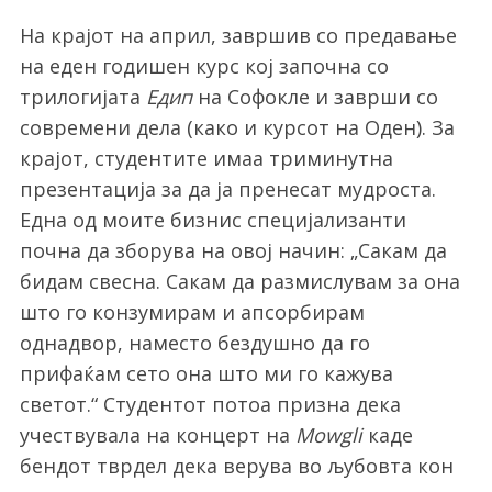
На крајот на април, завршив со предавање
на еден годишен курс кој започна со
трилогијата
Едип
на Софокле и заврши со
современи дела (како и курсот на Оден). За
крајот, студентите имаа триминутна
презентација за да ја пренесат мудроста.
Една од моите бизнис специјализанти
почна да зборува на овој начин: „Сакам да
бидам свесна. Сакам да размислувам за она
што го конзумирам и апсорбирам
однадвор, наместо бездушно да го
прифаќам сето она што ми го кажува
светот.“ Студентот потоа призна дека
учествувала на концерт на
Мowgli
каде
бендот тврдел дека верува во љубовта кон