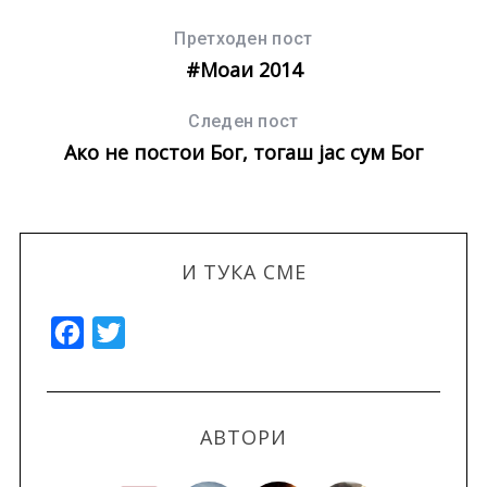
Претходен пост
#Моаи 2014
Следен пост
Ако не постои Бог, тогаш јас сум Бог
И ТУКА СМЕ
F
T
a
w
c
i
e
t
АВТОРИ
b
t