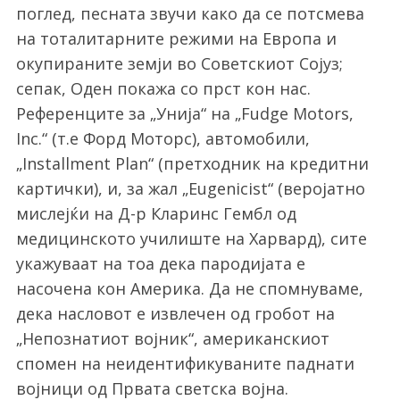
поглед, песната звучи како да се потсмева
на тоталитарните режими на Европа и
окупираните земји во Советскиот Сојуз;
сепак, Оден покажа со прст кон нас.
Референците за „Унија“ на „Fudge Motors,
Inc.“ (т.е Форд Моторс), автомобили,
„Installment Plan“ (претходник на кредитни
картички), и, за жал „Eugenicist“ (веројатно
мислејќи на Д-р Кларинс Гембл од
медицинското училиште на Харвард), сите
укажуваат на тоа дека пародијата е
насочена кон Америка. Да не спомнуваме,
дека насловот е извлечен од гробот на
„Непознатиот војник“, американскиот
спомен на неидентификуваните паднати
војници од Првата светска војна.