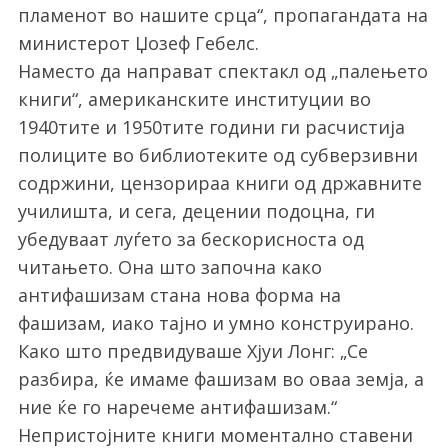
пламенот во нашите срца“, пропагандата на
министерот Џозеф Гебелс.
Наместо да направат спектакл од „палењето
книги“, американските институции во
1940тите и 1950тите години ги расчистија
полиците во библиотеките од субверзивни
содржини, цензорираа книги од државните
училишта, и сега, децении подоцна, ги
убедуваат луѓето за бескорисноста од
читањето. Она што започна како
антифашизам стана нова форма на
фашизам, иако тајно и умно конструирано.
Како што предвидуваше Хјуи Лонг: „Се
разбира, ќе имаме фашизам во оваа земја, а
ние ќе го наречеме антифашизам.“
Непристојните книги моментално ставени