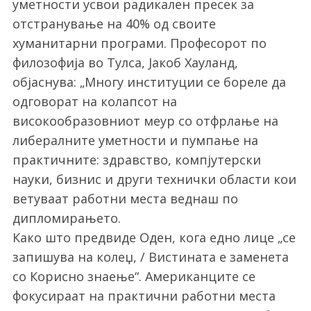
уметности усвои радикален пресек за
отстранување на 40% од своите
хуманитарни програми. Професорот по
филозофија во Тулса, Јакоб Хауланд,
објаснува: „Многу институции се бореле да
одговорат на колапсот на
високообразовниот меур со отфрлање на
либералните уметности и пумпање на
практичните: здравство, компјутерски
науки, бизнис и други технички области кои
ветуваат работни места веднаш по
дипломирањето.
Како што предвиде Оден, кога едно лице „се
запишува на колеџ, / Вистината е заменета
со Корисно знаење“. Американците се
фокусираат на практични работни места