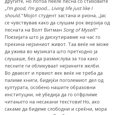
другите, но потоа пееле песна со стиховите
„I’m good, I’m good… Living life just like I
should.“
Мојот студент застана и ризна, „Јас
се чувствував како да слушам рок верзија од
песната на Волт Витман
Song of Myself
.“
Поезијата што ја дискутиравме на час го
прекина нејзиниот живот. Таа веќе не може
да ужива во музиката што претходно ја
слушаше, без да размислува за тоа како
песните ги обликуваат нејзините желби.
Во дваесет и првиот век веќе не треба да
палиме книги, бидејќи поголемиот дел од
културата, особено нашите образовни
институции, нѐ убедија да го отфрлиме
читањето на несакани текстови! Но, ако
сакаме да бидеме слободни и среќни, мора