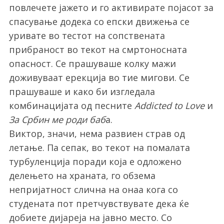
повлечете јажето и го активирате појасот за
спасување додека со епски движења се
уривате во тестот на сопствената
прибраност во текот на смртоносната
опасност. Се прашуваше колку мажи
доживуваат ерекција во тие мигови. Се
прашуваше и како би изгледала
комбинацијата од песните
Addicted to Love
и
За Србин ме роди баб
а.
Виктор, значи, нема развиен страв од
летање. Па сепак, во текот на помалата
турбуленција поради која е одложено
делењето на храната, го обзема
непријатност слична на онаа кога со
студената пот претчувствувате дека ќе
добиете дијареја на јавно место. Со