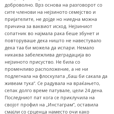
доброволно. Врз основа на разговорот со
сите членови на нејзиното семејство и
пријателите, не дојде но ниедна можна
причина за ваквиот исход. Нејзиниот
сопатник во најмала рака беше збунет и
повторуваше дека ништо не навестувало
дека таа би можела да испари. Немало
никаква забележлива деградација во
нејзиното присуство. Не била со
променливо расположение, а не ни
подлегнала на флоскулата „баш би сакала да
живеам тука“. Се радувала на враќањето,
сепак долго време патувале, цели 24 дена.
Последниот пат кога се приклучила на
својот профил на „Инстаграм“, оставила
смајли со срценца наместо очи како