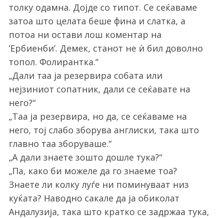
толку одамна. Дојде со типот. Се сеќаваме
затоа што целата беше фина и слатка, а
потоа ни остави лош коментар на
’Ербиенби’. Демек, станот не ѝ бил доволно
топол. Фолирантка.“
„Дали таа ја резервира собата или
нејзиниот сопатник, дали се сеќавате на
него?“
„Таа ја резервира, но да, се сеќаваме на
него, тој слабо зборува англиски, така што
главно таа зборуваше.“
„А дали знаете зошто дошле тука?“
„Па, како би можеле да го знаеме тоа?
Знаете ли колку луѓе ни поминуваат низ
куќата? Наводно сакале да ја обиколат
Андалузија, така што кратко се задржаа тука,