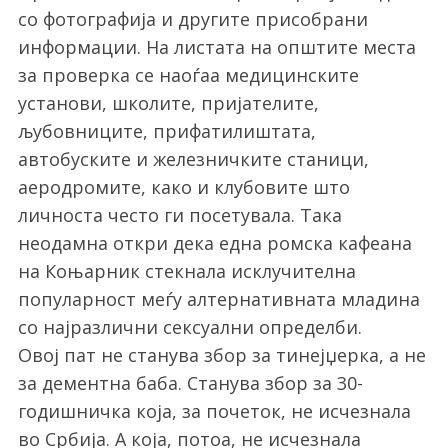
со фотографија и другите присобрани
информации. На листата на општите места
за проверка се наоѓаа медицинските
установи, школите, пријателите,
љубовниците, прифатилиштата,
автобуските и железничките станици,
аеродромите, како и клубовите што
личноста често ги посетувала. Така
неодамна откри дека една ромска кафеана
на Коњарник стекнала исклучителна
популарност меѓу алтернативната младина
со најразлични сексуални определби.
Овој пат не станува збор за тинејџерка, а не
за дементна баба. Станува збор за 30-
годишничка која, за почеток, не исчезнала
во Србија. А која, потоа, не исчезнала