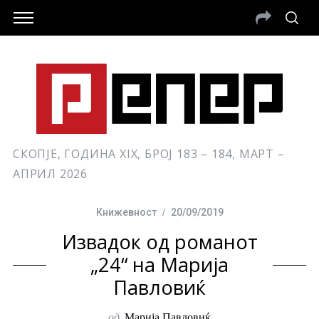
СКОПЈЕ, ГОДИНА XIX, БРОЈ 183 – 184, МАРТ –
АПРИЛ 2026
Книжевност
20/09/2019
Извадок од романот
„24“ на Марија
Павловиќ
од
Марија Павловиќ