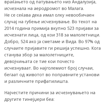
враќањето од патувањето низ Андалузија,
исчезнала на аеродромот во Малага.
Не се сеќава дека имал олку невообичаен
случај на губење исчезнување. Во текот на
2014 година примија вкупно 523 пријави за
исчезнати лица, од кои 318 за малолетници.
Добро, 524 ако ја сметаме и Вида. Во 97% од
случаите пријавите ги решија успешно. Кога
станува збор за малолетниците,
девојчињата се тие кои почесто
исчезнуваат. Во најголемиот број случаи,
бегаат од животот во поправните установи
и различните прифатилишта.
Најчестите причини за исчезнувањето на
другите тинејџери беа: