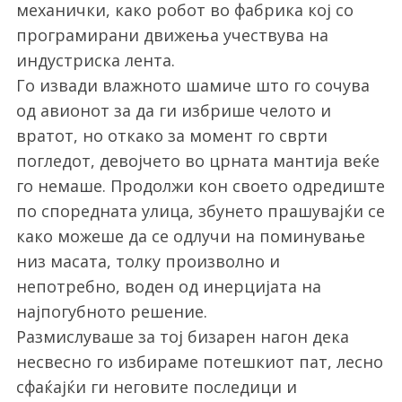
механички, како робот во фабрика кој со
програмирани движења учествува на
индустриска лента.
Го извади влажното шамиче што го сочува
од авионот за да ги избрише челото и
вратот, но откако за момент го сврти
погледот, девојчето во црната мантија веќе
го немаше. Продолжи кон своето одредиште
по споредната улица, збунето прашувајќи се
како можеше да се одлучи на поминување
низ масата, толку произволно и
непотребно, воден од инерцијата на
најпогубното решение.
Размислуваше за тој бизарен нагон дека
несвесно го избираме потешкиот пат, лесно
сфаќајќи ги неговите последици и