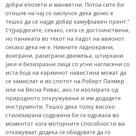
добри еполети и манжетни. Потоа сите би
отишле на чај со заклучок дека денес е
тешко да се најде добар камуфлажен принт.“
Стјуардесите, секако, сега се достоинствени,
но паниката во текот на падот на авионот
секако дека не е. Нивните ладнокрвни,
воиграни, разиграни движења, штиркани
јаки и безизразни лица со усни нагласени со
иста боја на карминот навистина можат да
се замислат и во спотот на Роберт Палмер
или на Весна Ривас, ако ги изолирате од
природното опкружување и им додадете
инструменти. Тешко дека толку високо
стилизирана содржина би се одржала во
моментот кога моторните способности ви
откажуваат додека се обидувате да го