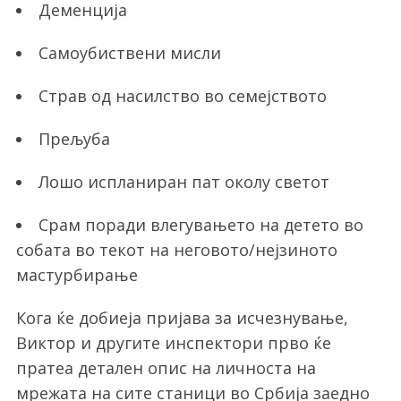
Деменција
Самоубиствени мисли
Страв од насилство во семејството
Прељуба
Лошо испланиран пат околу светот
Срам поради влегувањето на детето во
собата во текот на неговото/нејзиното
мастурбирање
Кога ќе добиеја пријава за исчезнување,
Виктор и другите инспектори прво ќе
пратеа детален опис на личноста на
мрежата на сите станици во Србија заедно