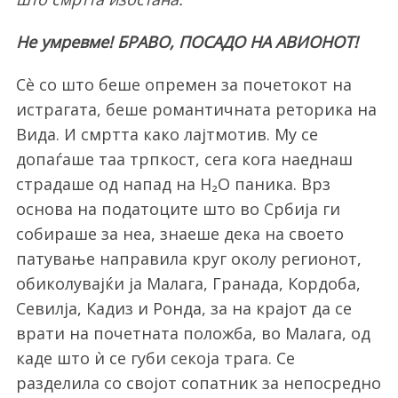
Не умревме! БРАВО, ПОСАДО НА АВИОНОТ!
Сè со што беше опремен за почетокот на
истрагата, беше романтичната реторика на
Вида. И смртта како лајтмотив. Му се
допаѓаше таа трпкост, сега кога наеднаш
страдаше од напад на H₂O паника. Врз
основа на податоците што во Србија ги
собираше за неа, знаеше дека на своето
патување направила круг околу регионот,
обиколувајќи ја Малага, Гранада, Кордоба,
Севилја, Кадиз и Ронда, за на крајот да се
врати на почетната положба, во Малага, од
каде што ѝ се губи секоја трага. Се
разделила со својот сопатник за непосредно