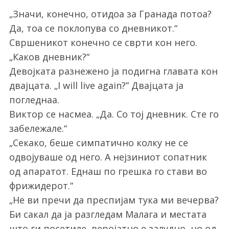
„Значи, конечно, отидоа за Гранада потоа?
Да, тоа се поклопува со дневникот.“
Свршеникот конечно се сврти кон него.
„Каков дневник?“
Девојката разнежено ја подигна главата кон
двајцата. „I will live again?” Двајцата ја
погледнаа.
Виктор се насмеа. „Да. Со тој дневник. Сте го
забележале.“
„Секако, беше симпатично колку не се
одвојуваше од него. А нејзиниот сопатник
од апаратот. Еднаш по грешка го стави во
фрижидерот.“
„Не ви пречи да преспијам тука ми вечерва?
Би сакал да ја разгледам Малага и местата
што ги посетиле, веројатно е залудно, но од