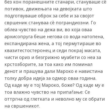
без кон поранешните станари, стануваше сè
потивок, движењата на девојката што
подготвуваше оброк за себе и за својот
свршеник стануваа сè пограндиозни. Го
облеа чувство на дежа ви, во која оваа
архисопруга беше негова со вода натопена,
експандирана жена, а тој пермутираше во
квазитестостеронец и седи покрај масата,
чисти ориз и безгрижно муабети со неа за
крстозборите, за тоа како им поминал
денот и прашува дали Мароко е навистина
толку добра идеја за одмор оваа година.
Од каде му е тој Мароко, боже? Од каде му е
тоа влажно чувство на припаѓање: Се
оттргна од глетката и неволно му се обрати
на свршеникот.