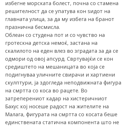
избегне морската болест, почна со стамена
решителност да се упатува кон ѕидот на
главната улица, за да му избега на бранот
празнична бесмисла.
Облеан со студена пот и со чувство на
гротескна детска немоќ, застана на
скалилото на еден влез во зградата за да се
одмори од овој апсурд. Свртувајќи се кон
средиштето на мешаницата во која се
подигнуваа уличните свирачи и хартиени
скулптури, ја здогледа неподвижната фигура
на смртта со коса во рацете. Во
затреперениот кадар на хистеричниот
Бахус кој носеше радост на жителите на
Малага, фигурата на смртта со косата беше
единствената статична компонента што не