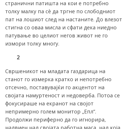
странични патишта на кои е потребно
толку малку па сè да тргне по слободниот
пат на лошиот след на настаните. До влезот
стигна со оваа мисла и сфати дека ниедно
патување во целиот негов живот не го
измори толку многу.
2
Свршеникот на младата газдарица на
станот го измерка кратко и непотребно
отсечно, поставувајќи го акцентот на
својата намуртеност и недоверба. Потоа се
фокусираше на екранот на својот
непримерно голем монитор „Епл“.
Продолжи периферно да го игнорира,
надвиен над својата работна маса, над која