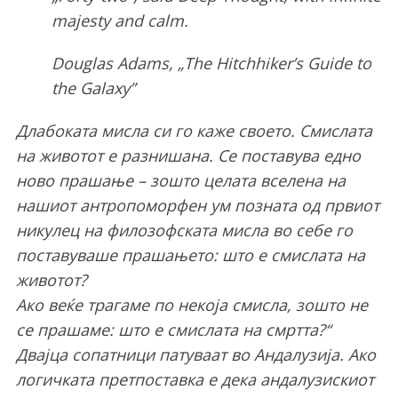
majesty and calm.
Douglas Adams, „The Hitchhiker’s Guide to
the Galaxy”
Длабоката мисла си го каже своето. Смислата
на животот е разнишана. Се поставува едно
ново прашање – зошто целата вселена на
нашиот антропоморфен ум позната од првиот
никулец на филозофската мисла во себе го
поставуваше прашањето: што е смислата на
животот?
Ако веќе трагаме по некоја смисла, зошто не
се прашаме: што е смислата на смртта?“
Двајца сопатници патуваат во Андалузија. Ако
логичката претпоставка е дека андалузискиот