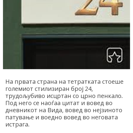
На првата страна на тетратката стоеше
големиот стилизиран број 24,
трудољубиво исцртан со црно пенкало.
Под него се наоѓаа цитат и вовед во
дневникот на Вида, вовед во нејзиното
патување и воедно вовед во неговата
истрага.