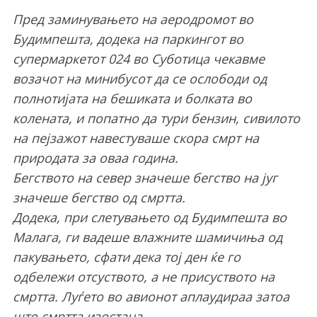
Пред заминувањето на аеродромот во
Будимпешта, додека на паркингот во
супермаркетот 024 во Суботица чекавме
возачот на минибусот да се ослободи од
полнотијата на бешиката и болката во
колената, и попатно да тури бензин, сивилото
на пејзажот навестуваше скора смрт на
природата за оваа година.
Бегството на север значеше бегство на југ
значеше бегство од смртта.
Додека, при слетувањето од Будимпешта во
Малага, ги вадеше влажните шамичиња од
пакувањето, сфати дека тој ден ќе го
одбележи отсуството, а не присуството на
смртта. Луѓето во авионот аплаудираа затоа
што смртта изостана.