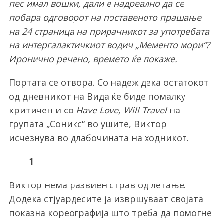
пес имал вошки, дали е надреално да се
побара одговорот на поставеното прашање
на 24 страница на прирачникот за употребата
на интергалактичкиот водич „Мементо мори“?
Иронично речено, времето ќе покаже.
Портата се отвора. Со надеж дека остатокот
од дневникот на Вида ќе биде помалку
критичен и со
Have Love, Will Travel
на
групата „Соникс“ во ушите, Виктор
исчезнува во длабочината на ходникот.
1
Виктор нема развиен страв од летање.
Додека стјуардесите ја извршуваат својата
показна кореографија што треба да помогне