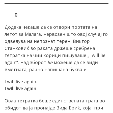
0
Додека чекаше да се отвори портата на
летот за Малага, нервозен што овој случај го
одведува на непознат терен, Виктор
Станковиќ во раката држеше сребрена
тетратка на чии корици пишуваше „I will lie
again“. Над зборот
lie
можеше да се види
вметната, рачно напишана буква
v
.
I will live again.
I will live again
.
Оваа тетратка беше единствената трага во
обидот да ја пронајде Вида Ериќ, која, при