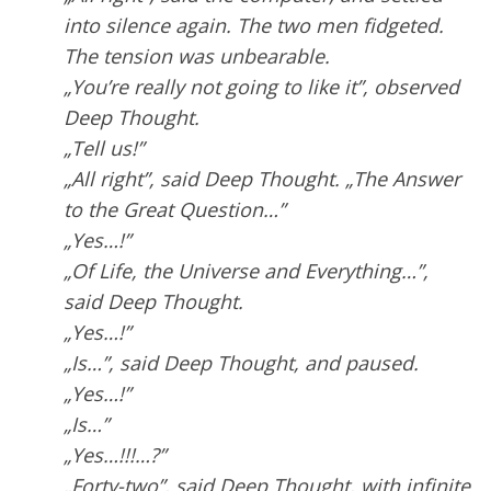
into silence again. The two men fidgeted.
The tension was unbearable.
„You’re really not going to like it”, observed
Deep Thought.
„Tell us!”
„All right”, said Deep Thought. „The Answer
to the Great Question…”
„Yes…!”
„Of Life, the Universe and Everything…”,
said Deep Thought.
„Yes…!”
„Is…”, said Deep Thought, and paused.
„Yes…!”
„Is…”
„Yes…!!!…?”
„Forty-two”, said Deep Thought, with infinite