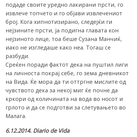
подаде своите уредно лакирани прсти, го
извлече топчето и го објави извлечениот
број. Кога хипнотизирано, следејќи ги
нејзините прсти, ја подигна главата кон
нејзиното лице, тоа беше Сузана Манчиќ,
иако не изгледаше како неа. Тогаш се
разбуди.
Среќен поради фактот дека на пуштил лиги
на личноста покрај себе, го зема дневникот
на Вида. Ќе мора да ти оттргне мислите од
чувството дека за некој миг ќе почне да
кркори од количината на вода во носот и
грлото и да се подготви за слетувањето во
Малага.
6.12.2014. Diario de Vida