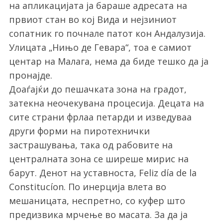
на апликацијата ја бараше адресата на
првиот стан во кој Вида и нејзиниот
сопатник го почнале патот кон Андалузија.
Улицата „Нињо де Гевара“, тоа е самиот
центар на Малага, нема да биде тешко да ја
пронајде.
Доаѓајќи до пешачката зона на градот,
затекна неочекувана процесија. Децата на
сите страни фрлаа петарди и изведуваа
други форми на пиротехнички
застрашувања, така од рабовите на
централната зона се ширеше мирис на
барут. Денот на уставноста, Feliz día de la
Constitucíon. По инерција влета во
мешаницата, неспретно, со куфер што
предизвика мрчење во масата. За да ја