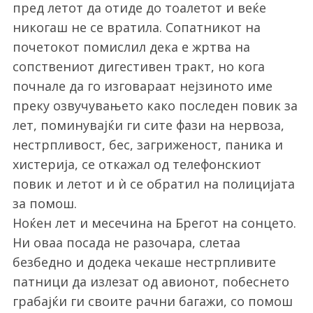
пред летот да отиде до тоалетот и веќе
никогаш не се вратила. Сопатникот на
почетокот помислил дека е жртва на
сопствениот дигестивен тракт, но кога
почнале да го изговараат нејзиното име
преку озвучувањето како последен повик за
лет, поминувајќи ги сите фази на нервоза,
нестрпливост, бес, загриженост, паника и
хистерија, се откажал од телефонскиот
повик и летот и ѝ се обратил на полицијата
за помош.
Ноќен лет и месечина на Брегот на сонцето.
Ни оваа посада не разочара, слетаа
безбедно и додека чекаше нестрпливите
патници да излезат од авионот, побеснето
грабајќи ги своите рачни багажи, со помош