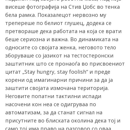
висеше фотографија на Стив Џобс во тенка
бела рамка. Показалецот нервозно му
трепереше по белиот глушец, додека се
претвораше дека работата на која се врати
беше сериозна и важна. Во динамиката на
односите со својата женка, неговото тело
зборуваше со јазикот на тестостеронски
заштитник што се пронаоѓа во присвоениот
цитат „Stay hungry, stay foolish“ и преде
корени од имагинарни причини за да ја
заштити својата измочана територија.
Неговите попатни тактилни испади
насочени кон неа се одигруваа по
автоматизам, за да станат сигнал на
присутните во блиската околина дека тој и
само тој има право на разговор со оваа