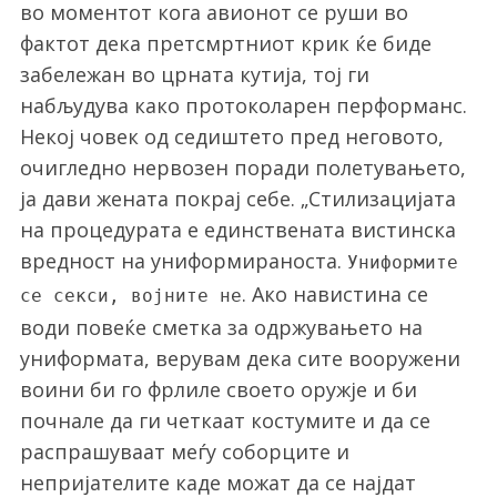
во моментот кога авионот се руши во
фактот дека претсмртниот крик ќе биде
забележан во црната кутија, тој ги
набљудува како протоколарен перформанс.
Некој човек од седиштето пред неговото,
очигледно нервозен поради полетувањето,
ја дави жената покрај себе. „Стилизацијата
на процедурата е единствената вистинска
S
e
вредност на униформираноста.
Униформите 
a
. Ако навистина се
се секси, војните не
r
води повеќе сметка за одржувањето на
c
h
униформата, верувам дека сите вооружени
f
воини би го фрлиле своето оружје и би
o
почнале да ги четкаат костумите и да се
r
распрашуваат меѓу соборците и
:
непријателите каде можат да се најдат