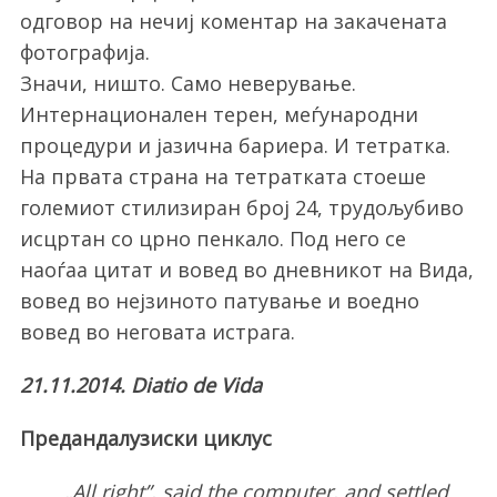
одговор на нечиј коментар на закачената
фотографија.
Значи, ништо. Само неверување.
Интернационален терен, меѓународни
процедури и јазична бариера. И тетратка.
На првата страна на тетратката стоеше
големиот стилизиран број 24, трудољубиво
исцртан со црно пенкало. Под него се
наоѓаа цитат и вовед во дневникот на Вида,
вовед во нејзиното патување и воедно
вовед во неговата истрага.
21.11.2014. Diatio de Vida
Предандалузиски циклус
„All right”, said the computer, and settled