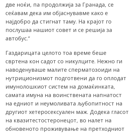
две ноќи, па продолжија за Гранада, се
сеќавам дека им објаснувавме како е
најдобро да стигнат таму. На крајот го
послушаа нашиот совет и се решија за
автобус.“
Газдарицата целото тоа време беше
свртена кон садот со никулците. Нежно ги
наводенуваше малите сперматозоиди на
нутриционизмот подготвени да го оплодат
имунолошкиот систем на домаќинката,
самата имуна на воинствената напнатост
на едниот и неумоливата љубопитност на
другиот хетеросексуален маж. Додека гласот
на квазитестостеронецот, во налет на
обновеното проживување на претходниот