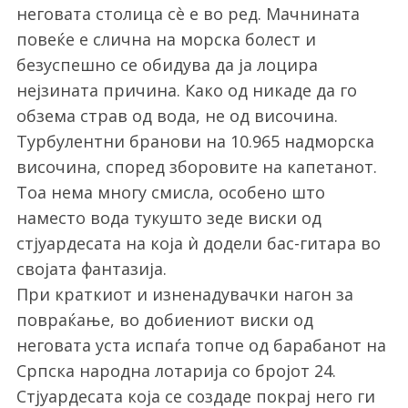
неговата столица сè е во ред. Мачнината
повеќе е слична на морска болест и
безуспешно се обидува да ја лоцира
нејзината причина. Како од никаде да го
обзема страв од вода, не од височина.
Турбулентни бранови на 10.965 надморска
височина, според зборовите на капетанот.
Тоа нема многу смисла, особено што
наместо вода тукушто зеде виски од
стјуардесата на која ѝ додели бас-гитара во
својата фантазија.
При краткиот и изненадувачки нагон за
повраќање, во добиениот виски од
неговата уста испаѓа топче од барабанот на
Српска народна лотарија со бројот 24.
Стјуардесата која се создаде покрај него ги