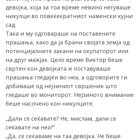
девојка, која за тоа време невино негуваше
никулци во повеќекратниот наменски кујни
сад.
Така и му одговараше на поставените
прашања, како да ја брани својата земја од
потенцијалните закани на окупаторот или
на друг мажјак. Цело време Виктор беше
свртен кон девојката и поставуваше
прашања гледајќи во неа, а одговорите ги
добиваше од нејзиниот свршеник што
гледаше во мониторот. Нејзиното внимание
беше насочено кон никулците.
„Дали се сеќавате? Не, мислам, дали се
сеќавате на неа?“
„Да, се сеќаваме на таа девојка. Не беше