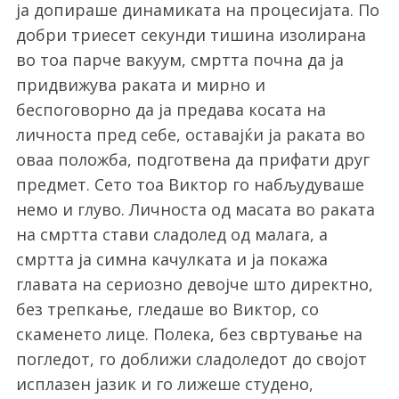
ја допираше динамиката на процесијата. По
добри триесет секунди тишина изолирана
во тоа парче вакуум, смртта почна да ја
придвижува раката и мирно и
беспоговорно да ја предава косата на
личноста пред себе, оставајќи ја раката во
оваа положба, подготвена да прифати друг
предмет. Сето тоа Виктор го набљудуваше
немо и глуво. Личноста од масата во раката
на смртта стави сладолед од малага, а
смртта ја симна качулката и ја покажа
главата на сериозно девојче што директно,
без трепкање, гледаше во Виктор, со
скаменето лице. Полека, без свртување на
погледот, го доближи сладоледот до својот
исплазен јазик и го лижеше студено,