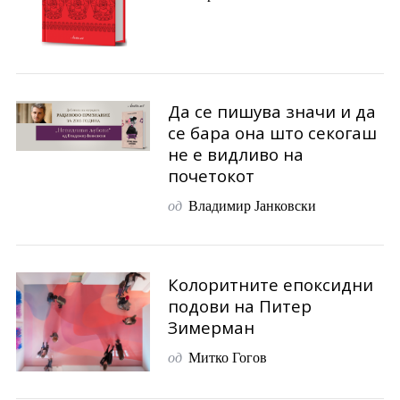
Да се пишува значи и да
се бара она што секогаш
не е видливо на
почетокот
од
Владимир Јанковски
Колоритните епоксидни
подови на Питер
Зимерман
од
Митко Гогов