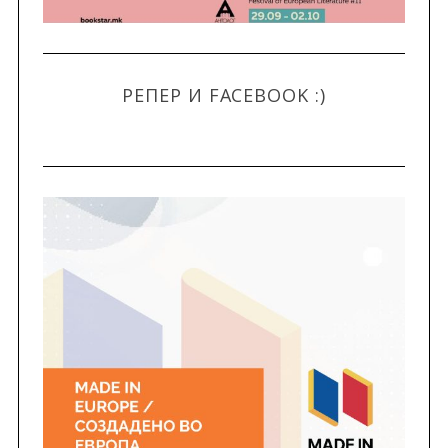
r
:
РЕПЕР И FACEBOOK :)