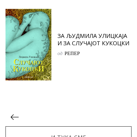
ЗА ЉУДМИЛА УЛИЦКАЈА
И ЗА СЛУЧАЈОТ КУКОЦКИ
од
РЕПЕР
P
o
s