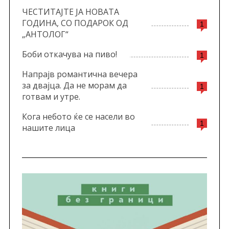
ЧЕСТИТАЈТЕ ЈА НОВАТА
ГОДИНА, СО ПОДАРОК ОД
1
„АНТОЛОГ“
Боби откачува на пиво!
1
Напрајв романтична вечера
за двајца. Да не морам да
1
готвам и утре.
Кога небото ќе се насели во
1
нашите лица