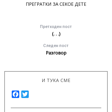
r
ПРЕГРАТКИ ЗА СЕКОЕ ДЕТЕ
:
Претходен пост
(. . .)
Следен пост
Разговор
И ТУКА СМЕ
F
T
a
w
c
i