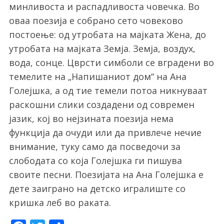
минливоста и распадливоста човечка. Во
оваа поезија е собрано сето човеково
постоење: од утробата на мајката Жена, до
утробата на мајката Земја. Земја, воздух,
вода, сонце. Цврсти симболи се вградени во
темелите на „Напишаниот дом“ на Ана
Голејшка, а од тие темели потоа никнуваат
раскошни слики создадени од современ
јазик, кој во нејзината поезија нема
функција да очуди или да привлече нечие
внимание, туку само да посведочи за
слободата со која Голејшка ги пишува
своите песни. Поезијата на Ана Голејшка е
дете заиграно на детско игралиште со
кришка леб во раката.