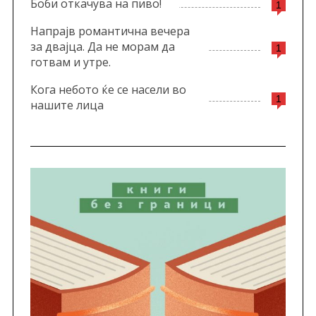
Боби откачува на пиво!
1
Напрајв романтична вечера
за двајца. Да не морам да
1
готвам и утре.
Кога небото ќе се насели во
1
нашите лица