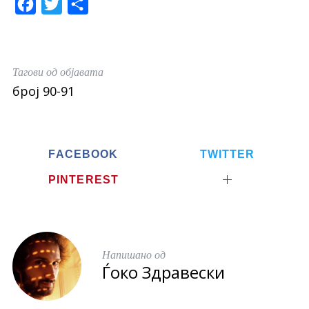
F
T
S
a
w
h
c
i
a
e
t
r
Тагови од објавата
b
t
e
број 90-91
o
e
o
r
k
FACEBOOK
TWITTER
PINTEREST
Напишано од
Ѓоко Здравески