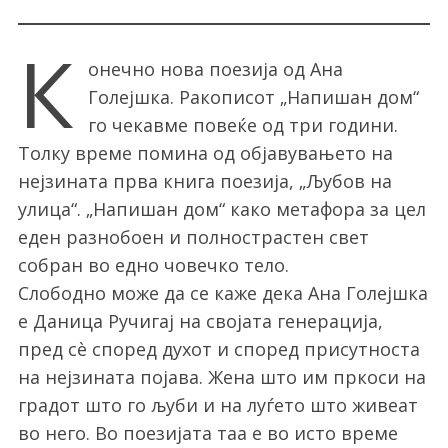
К
онечно нова поезија од Ана
Голејшка. Ракописот „Напишан дом“
го чекавме повеќе од три години.
Толку време помина од објавувањето на
нејзината прва книга поезија, „Љубов на
улица“. „Напишан дом“ како метафора за цел
еден разнобоен и полнострастен свет
собран во едно човечко тело.
Слободно може да се каже дека Ана Голејшка
е Даница Ручигај на својата генерација,
пред сè според духот и според присутноста
на нејзината појава. Жена што им пркоси на
градот што го љуби и на луѓето што живеат
во него. Во поезијата таа е во исто време