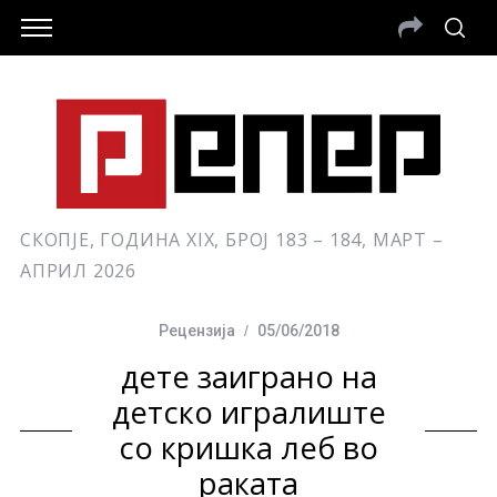
СКОПЈЕ, ГОДИНА XIX, БРОЈ 183 – 184, МАРТ –
АПРИЛ 2026
Рецензија
05/06/2018
дете заиграно на
детско игралиште
со кришка леб во
раката