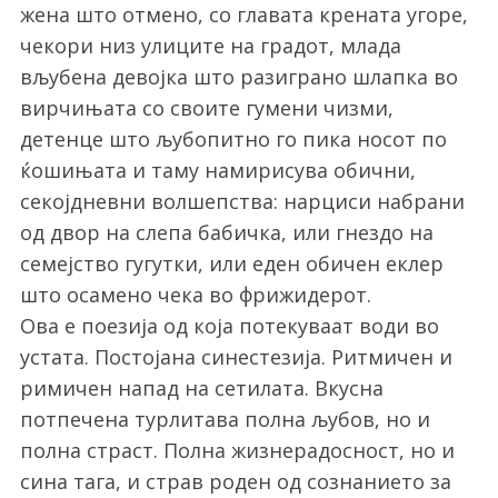
жена што отмено, со главата крената угоре,
чекори низ улиците на градот, млада
вљубена девојка што разиграно шлапка во
вирчињата со своите гумени чизми,
детенце што љубопитно го пика носот по
ќошињата и таму намирисува обични,
секојдневни волшепства: нарциси набрани
од двор на слепа бабичка, или гнездо на
семејство гугутки, или еден обичен еклер
што осамено чека во фрижидерот.
Ова е поезија од која потекуваат води во
устата. Постојана синестезија. Ритмичен и
римичен напад на сетилата. Вкусна
потпечена турлитава полна љубов, но и
полна страст. Полна жизнерадосност, но и
сина тага, и страв роден од сознанието за