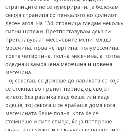
страниците не се нумерирани, ја бележам
секоја страница со пенкалото во долниот
десен агол. На 134. страница гледам неколку
ситни цртежи. Претпоставувам дека ги
претставуваат месечевите мени: млада
месечина, прва четвртина, полумесечина,
трета четвртина, полна месечина, а потоа
одеднаш замрачена месечина и црвена
месечина.
Тој секогаш се држеше до навиката со која
се стекнал во првиот период од својот
живот: без разлика каде беше или каде
одеше, тој секогаш се враќаше дома кога
месечината беше полна. Кога ќе се
стемнеше и сите спиеја, ќе ја потпреше
скалата на ѕидот и се качуваше на покривот.