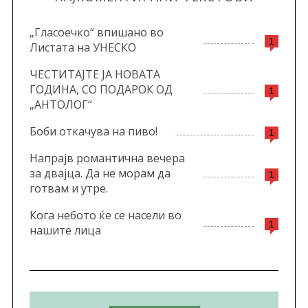
„Гласоечко“ впишано во
1
Листата на УНЕСКО
ЧЕСТИТАЈТЕ ЈА НОВАТА
ГОДИНА, СО ПОДАРОК ОД
1
„АНТОЛОГ“
Боби откачува на пиво!
1
Напрајв романтична вечера
за двајца. Да не морам да
1
готвам и утре.
Кога небото ќе се насели во
1
нашите лица