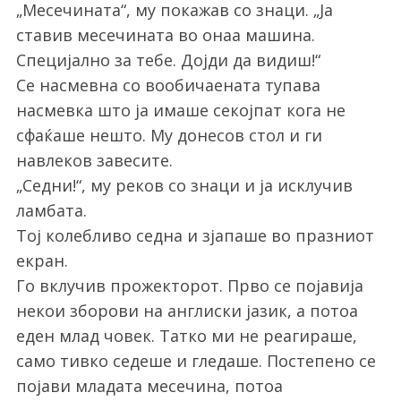
„Месечината“, му покажав со знаци. „Ја
ставив месечината во онаа машина.
Специјално за тебе. Дојди да видиш!“
Се насмевна со вообичаената тупава
насмевка што ја имаше секојпат кога не
сфаќаше нешто. Му донесов стол и ги
навлеков завесите.
„Седни!“, му реков со знаци и ја исклучив
ламбата.
Тој колебливо седна и зјапаше во празниот
екран.
Го вклучив прожекторот. Прво се појавија
некои зборови на англиски јазик, а потоа
еден млад човек. Татко ми не реагираше,
само тивко седеше и гледаше. Постепено се
S
e
појави младата месечина, потоа