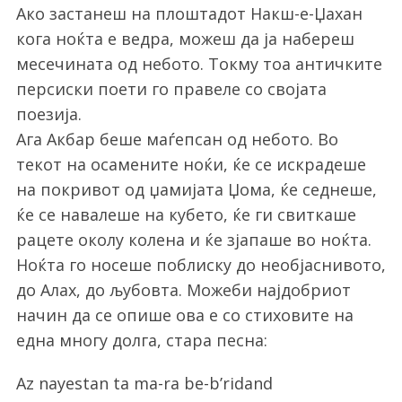
Ако застанеш на плоштадот Накш-е-Џахан
кога ноќта е ведра, можеш да ја набереш
месечината од небото. Токму тоа античките
персиски поети го правеле со својата
поезија.
Ага Акбар беше маѓепсан од небото. Во
текот на осамените ноќи, ќе се искрадеше
на покривот од џамијата Џома, ќе седнеше,
ќе се навалеше на кубето, ќе ги свиткаше
рацете околу колена и ќе зјапаше во ноќта.
Ноќта го носеше поблиску до необјаснивото,
до Алах, до љубовта. Можеби најдобриот
начин да се опише ова е со стиховите на
една многу долга, стара песна:
Az nayestan ta ma-ra be-b’ridand