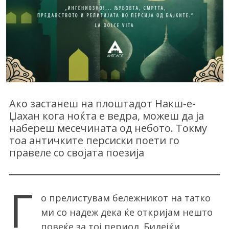
Ако застанеш на плоштадот Накш-е-
Џахан кога ноќта е ведра, можеш да ја
набереш месечината од небото. Токму
тоа античките персиски поети го
правеле со својата поезија
Г
о прелистувам бележникот на татко
ми со надеж дека ќе откријам нешто
повеќе за тој период. Бидејќи