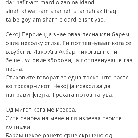
dar nafir-am mard o zan nalidand
sineh khwah-am sharheh sharheh az firaq
ta be-goy-am sharh-e dard-e ishtiyaq.
Секој Персиец ја знае оваа песна или барем
овие неколку стиха. Ги потпевнуваат кога се
вљубени. Иако Ага Акбар никогаш не ги
беше чул овие зборови, ја потпевнуваше таа
песна.
Стиховите говорат за една трска што расте
во трскарникот. Некој ја исекол за да
направи флејта. Трската потоа тагува:
Од мигот кога ме исекоа,
Сите свиреа на мене и ги излеваа своите
копнежи
Барам некое рането срце скршено од