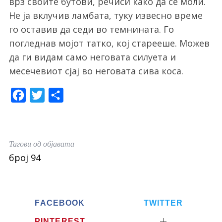
врз своите бутови, речиси како да се моли.
Не ја вклучив ламбата, туку извесно време
го оставив да седи во темнината. Го
погледнав мојот татко, кој старееше. Можев
да ги видам само неговата силуета и
месечевиот сјај во неговата сива коса.
F
T
S
a
w
h
c
i
a
e
t
r
Тагови од објавата
b
t
e
број 94
o
e
o
r
k
FACEBOOK
TWITTER
PINTEREST