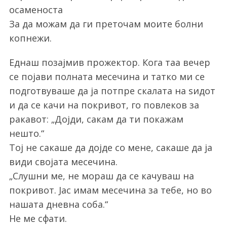
осаменоста
За да можам да ги преточам моите болни
копнежи.
Еднаш позајмив прожектор. Кога таа вечер
се појави полната месечина и татко ми се
подготвуваше да ја потпре скалата на ѕидот
и да се качи на покривот, го повлеков за
ракавот: „Дојди, сакам да ти покажам
нешто.“
Тој не сакаше да дојде со мене, сакаше да ја
види својата месечина.
„Слушни ме, не мораш да се качуваш на
покривот. Јас имам месечина за тебе, но во
нашата дневна соба.“
Не ме сфати.