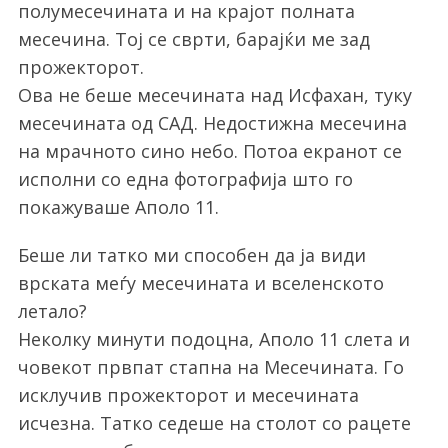
a
полумесечината и на крајот полната
r
месечина. Тој се сврти, барајќи ме зад
c
прожекторот.
h
f
Ова не беше месечината над Исфахан, туку
o
месечината од САД. Недостижна месечина
r
на мрачното сино небо. Потоа екранот се
:
исполни со една фотографија што го
покажуваше Аполо 11.
Беше ли татко ми способен да ја види
врската меѓу месечината и вселенското
летало?
Неколку минути подоцна, Аполо 11 слета и
човекот првпат стапна на Месечината. Го
исклучив прожекторот и месечината
исчезна. Татко седеше на столот со рацете