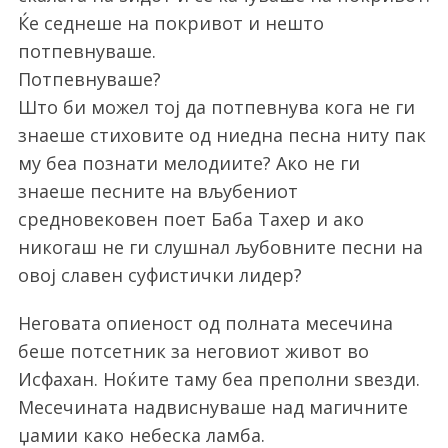
Ќе седнеше на покривот и нешто
потпевнуваше.
Потпевнуваше?
Што би можел тој да потпевнува кога не ги
знаеше стиховите од ниедна песна ниту пак
му беа познати мелодиите? Ако не ги
знаеше песните на вљубениот
средновековен поет Баба Тахер и ако
никогаш не ги слушнал љубовните песни на
овој славен суфистички лидер?
Неговата опиеност од полната месечина
беше потсетник за неговиот живот во
Исфахан. Ноќите таму беа преполни ѕвезди.
Месечината надвиснуваше над магичните
џамии како небеска ламба.