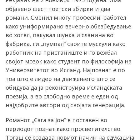
Рекјавик на 2 ноември 1975 година. Има
објавено шест поетски збирки и два
романи. Сменил многу професии: работел
како униформирано вечерно обезбедување
во хотел, пакувал шунка и сланина во
фабрика, ги „пумпал“ своите мускули како
работник на пристаниште и го вежбал
својот мозок како студент по философија на
Универзитетот во Исланд. Најпознат е по
тоа што е лидер на движењето што се
обидува да ја реконструира исландската
поезија, а во слободно време е еден од
најдобрите автори од својата генерација.
Романот „Сага за Јон“ е поставен во
периодот познат како просветителство.
Тогаш се создава новиот начин на едукација