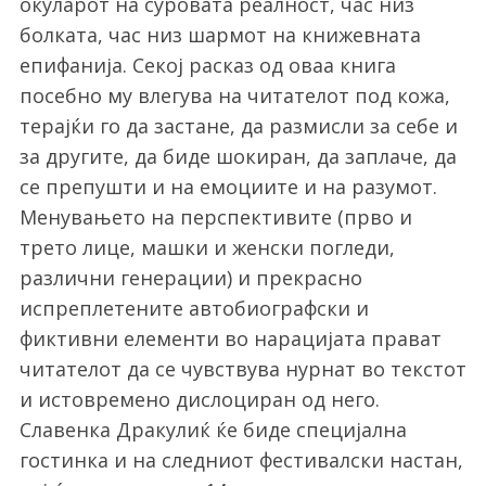
окуларот на суровата реалност, час низ
болката, час низ шармот на книжевната
епифанија. Секој расказ од оваа книга
посебно му влегува на читателот под кожа,
терајќи го да застане, да размисли за себе и
за другите, да биде шокиран, да заплаче, да
се препушти и на емоциите и на разумот.
Менувањето на перспективите (прво и
трето лице, машки и женски погледи,
различни генерации) и прекрасно
испреплетените автобиографски и
фиктивни елементи во нарацијата прават
читателот да се чувствува нурнат во текстот
и истовремено дислоциран од него.
Славенка Дракулиќ ќе биде специјална
гостинка и на следниот фестивалски настан,