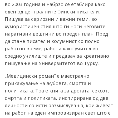
во 2003 година и набрзо се етаблира како
еден од централните фински писатели.
Пишува за сериозни и важни теми, во
хумористичен стил што ги носи неговите
наративни вештини во преден план. Пред
да стане писател и колумнист со полно
работно време, работи како учител во
средно училиште и предавач за креативно
пишување на Универзитетот во Турку.
„Медицински роман“ е маестрално
прикажување на љубовта, смртта и
политиката. Тоа е книга за дрогата, сексот,
смртта и политиката, инспирирана од две
личности со исти размислувања, кои живеат
на работ на еден импровизиран свет што е