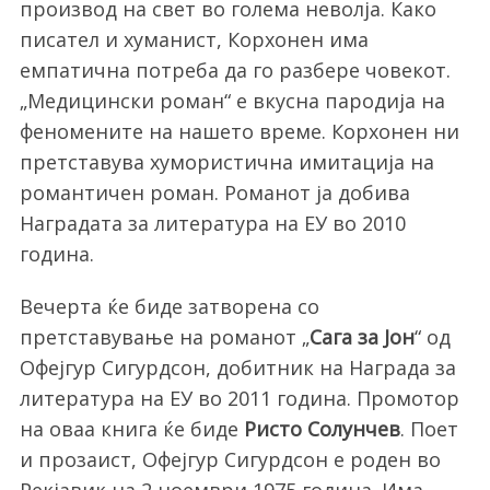
производ на свет во голема неволја. Како
писател и хуманист, Корхонен има
емпатична потреба да го разбере човекот.
„Медицински роман“ е вкусна пародија на
феномените на нашето време. Корхонен ни
претставува хумористична имитација на
романтичен роман. Романот ја добива
Наградата за литература на ЕУ во 2010
година.
Вечерта ќе биде затворена со
претставување на романот „
Сага за Јон
“ од
Офејгур Сигурдсон, добитник на Награда за
литература на ЕУ во 2011 година. Промотор
на оваа книга ќе биде
Ристо Солунчев
. Поет
и прозаист, Офејгур Сигурдсон е роден во