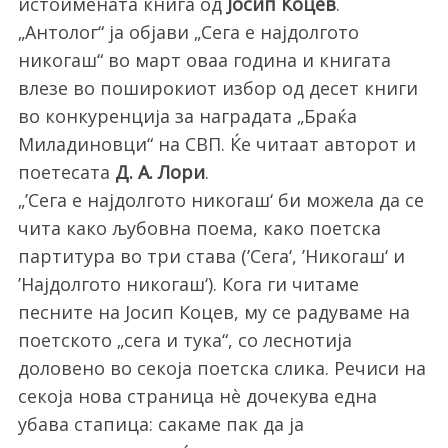
истоимената книга од
Јосип Коцев
.
„Антолог“ ја објави „Сега е најдолгото
никогаш“ во март оваа година и книгата
влезе во поширокиот избор од десет книги
во конкуренција за наградата „Браќа
Миладиновци“ на СВП. Ќе читаат авторот и
поетесата
Д. А. Лори
.
„’Сега е најдолгото никогаш‘ би можела да се
чита како љубовна поема, како поетска
партитура во три става (’Сега‘, ’Никогаш‘ и
’Најдолгото никогаш‘). Кога ги читаме
песните на Јосип Коцев, му се радуваме на
поетското „сега и тука“, со леснотија
доловено во секоја поетска слика. Речиси на
секоја нова страница нè дочекува една
убава стапица: сакаме пак да ја