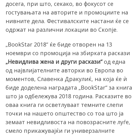
досега, при што, секако, во фокусот се
гостувањата на авторите и промоциите на
нивните дела. Фестивалските настани ќе се
одржат на различни локации во Скопје.
„BookStar 2018“ ќе биде отворен на 13
ноември со промоција на збирката раскази
„Невидлива жена и други раскази“
од една
од највлијателните авторки во Европа во
моментов, Славенка Дракулиќ, на која ќе ѝ
биде доделена наградата „BookStar“ за книга
што ја одбележува 2018 година. Расказите во
оваа книга ги осветлуваат темните слепи
точки на нашето општество со тоа што ја
земаат невидливоста на повозрасните луѓе,
смело прикажувајќи ги универзалните