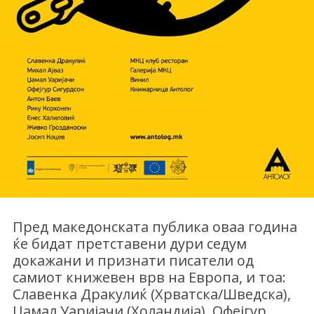
Пред македонската публика оваа година
ќе бидат претставени дури седум
докажани и признати писатели од
самиот книжевен врв на Европа, и тоа:
Славенка Дракулиќ (Хрватска/Шведска),
Џамал Уаријачи (Холандија), Офејгур