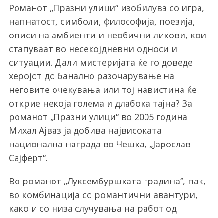
Романот „Празни улици“ изобилува со игра,
напнатост, симболи, философија, поезија,
описи на амбиенти и необични ликови, кои
стапуваат во несекојдневни односи и
ситуации. Дали мистеријата ќе го доведе
херојот до банално разочарување на
неговите очекувања или тој навистина ќе
открие некоја голема и длабока тајна? За
романот „Празни улици“ во 2005 година
Михал Ајваз ја добива највисоката
национална награда во Чешка, „Јарослав
Сајферт“.
Во романот „Луксембуршката градина“, пак,
во комбинација со романтични авантури,
како и со низа случувања на работ од