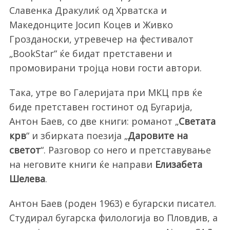
Славенка Дракулиќ од Хрватска и
Македонците Јосип Коцев и Живко
Грозданоски, утревечер на фестивалот
„BookStar“ ќе бидат претставени и
промовирани тројца нови гости автори.
Така, утре во Галеријата при МКЦ прв ќе
биде претставен гостинот од Бугарија,
Антон Баев, со две книги: романот „
Светата
крв
“ и збирката поезија „
Даровите на
светот
“. Разговор со него и претставување
на неговите книги ќе направи
Елизабета
Шелева
.
Антон Баев (роден 1963) е бугарски писател.
Студирал бугарска филологија во Пловдив, a