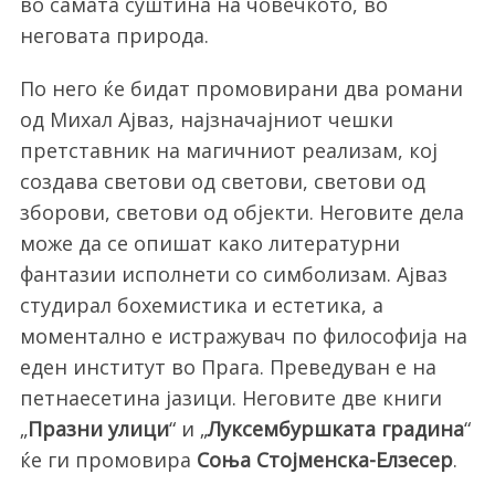
во самата суштина на човечкото, во
неговата природа.
По него ќе бидат промовирани два романи
од Михал Ајваз, најзначајниот чешки
претставник на магичниот реализам, кој
создава светови од светови, светови од
зборови, светови од објекти. Неговите дела
може да се опишат како литературни
фантазии исполнети со симболизам. Ајваз
студирал бохемистика и естетика, а
моментално е истражувач по философија на
еден институт во Прага. Преведуван е на
петнаесетина јазици. Неговите две книги
„
Празни улици
“ и „
Луксембуршката градина
“
ќе ги промовира
Соња Стојменска-Елзесер
.