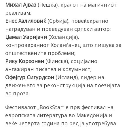
Михал Ајваз
(Чешка), кралот на магичниот
реализам;
Енес Халиловиќ
(Србија), повеќекратно
наградуван и преведуван српски автор;
Џамал Уаријачи
(Холандија),
контроверзниот Холанѓанец што пишува за
општествените проблеми;
Рику Корхонен
(Финска), социјално
ангажиран писател и колумнист;
Офејгур Сигурдсон
(Исланд), лидер на
движењето за реконструкција на поезијата
во проза.
Фестивалот „BookStar“ е прв фестивал на
европската литература во Македонија и
веќе четврта година по ред ја употребува