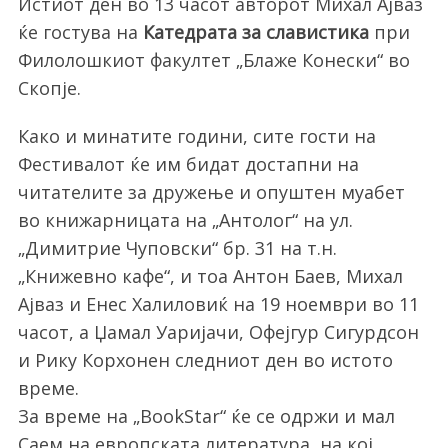
Истиот ден во 13 часот авторот Михал Ајваз
ќе гостува на
Катедрата за славистика
при
Филолошкиот факултет „Блаже Конески“ во
Скопје.
Како и минатите години, сите гости на
Фестивалот ќе им бидат достапни на
читателите за дружење и опуштен муабет
во книжарницата на „Антолог“ на ул.
„Димитрие Чуповски“ бр. 31 на т.н.
„Книжевно кафе“, и тоа Антон Баев, Михал
Ајваз и Енес Халиловиќ на 19 ноември во 11
часот, а Џамал Уаријачи, Офејгур Сигурдсон
и Рику Корхонен следниот ден во истото
време.
За време на „BookStar“ ќе се одржи и мал
Саем на европската литература, на кој,