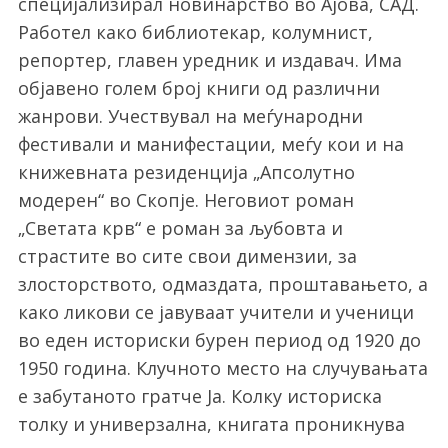
специјализирал новинарство во Ајова, САД.
Работел како библиотекар, колумнист,
репортер, главен уредник и издавач. Има
објавено голем број книги од различни
жанрови. Учествувал на меѓународни
фестивали и манифестации, меѓу кои и на
книжевната резиденција „Апсолутно
модерен“ во Скопје. Неговиот роман
„Светата крв“ е роман за љубовта и
страстите во сите свои димензии, за
злосторството, одмаздата, проштавањето, а
како ликови се јавуваат учители и ученици
во еден историски бурен период од 1920 до
1950 година. Клучното место на случувањата
е забутаното гратче Ја. Колку историска
толку и универзална, книгата проникнува