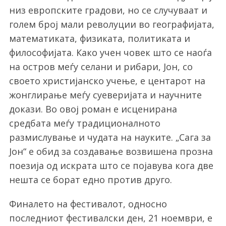
низ европските градови, но се случуваат и
голем број мали револуции во географијата,
математиката, физиката, политиката и
философијата. Како учен човек што се наоѓа
на остров меѓу селани и рибари, Јон, со
своето христијанско учење, е центарот на
жонглирање меѓу суеверијата и научните
докази. Во овој роман е исценирана
средбата меѓу традиционалното
размислување и чудата на науките. „Сага за
Јон“ е обид за создавање возвишена прозна
поезија од искрата што се појавува кога две
нешта се борат едно против друго.
Финалето на фестивалот, односно
последниот фестивалски ден, 21 ноември, е