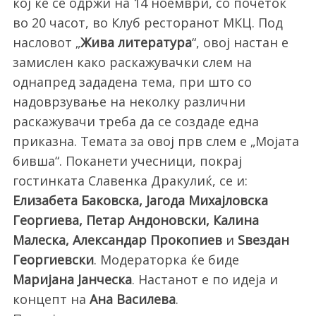
кој ќе се одржи на 14 ноември, со почеток
во 20 часот, во Клуб ресторанот МКЦ. Под
насловот „
Жива литература
“, овој настан е
замислен како раскажувачки слем на
однапред зададена тема, при што со
надоврзување на неколку различни
раскажувачи треба да се создаде една
приказна. Темата за овој прв слем е „Мојата
бивша“. Поканети учесници, покрај
гостинката Славенка Дракулиќ, се и:
Елизабета Баковска, Јагода Михајловска
Георгиева, Петар Андоновски, Калина
Малеска, Александар Прокопиев
и
Ѕвездан
Георгиевски
. Модераторка ќе биде
Маријана Јанческа
. Настанот е по идеја и
концепт на
Ана Василева
.