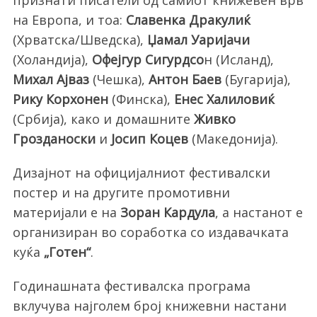
признати писатели од самиот книжевен врв
на Европа, и тоа:
Славенка Дракулиќ
(Хрватска/Шведска),
Џамал Уаријачи
(Холандија),
Офејгур Сигурдсо
н (Исланд),
Михал Ајваз
(Чешка),
Антон Баев
(Бугарија),
Рику Корхонен
(Финска),
Енес Халиловиќ
(Србија), како и домашните
Живко
Грозданоски
и
Јосип Коцев
(Македонија).
Дизајнот на официјалниот фестивалски
постер и на другите промотивни
материјали е на
Зоран Кардула
, а настанот е
организиран во соработка со издавачката
куќа
„Готен“
.
Годинашната фестивалска програма
вклучува најголем број книжевни настани