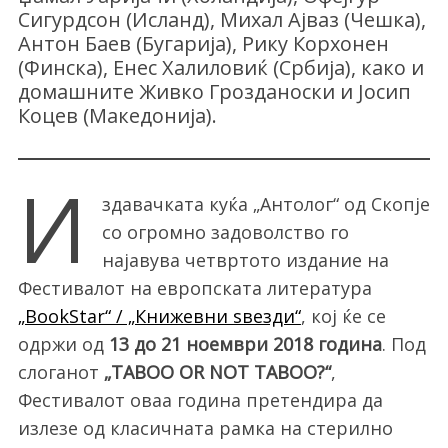
Сигурдсон (Исланд), Михал Ајваз (Чешка),
Антон Баев (Бугарија), Рику Корхонен
(Финска), Енес Халиловиќ (Србија), како и
домашните Живко Грозданоски и Јосип
Коцев (Македонија).
И
здавачката куќа „Антолог“ од Скопје
со огромно задоволство го
најавува четвртото издание на
Фестивалот на европската литература
„BookStar“ / „Книжевни ѕвезди“
, кој ќе се
одржи од
13 до 21 ноември 2018 година
. Под
слоганот
„TABOO OR NOT TABOO?“
,
Фестивалот оваа година претендира да
излезе од класичната рамка на стерилно