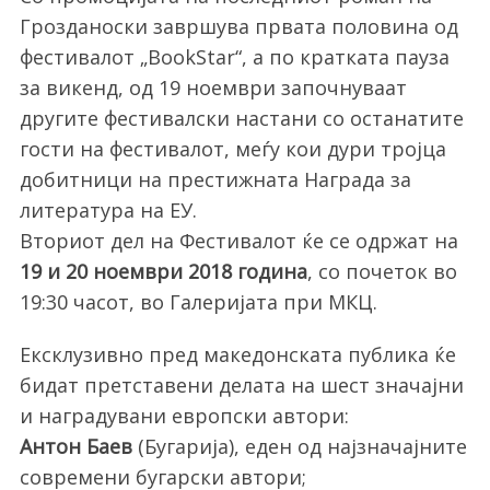
Грозданоски завршува првата половина од
фестивалот „BookStar“, а по кратката пауза
за викенд, од 19 ноември започнуваат
другите фестивалски настани со останатите
гости на фестивалот, меѓу кои дури тројца
добитници на престижната Награда за
литература на ЕУ.
Вториот дел на Фестивалот ќе се одржат на
19 и 20 ноември 2018 година
, со почеток во
19:30 часот, во Галеријата при МКЦ.
Ексклузивно пред македонската публика ќе
бидат претставени делата на шест значајни
и наградувани европски автори:
Антон Баев
(Бугарија), еден од најзначајните
современи бугарски автори;