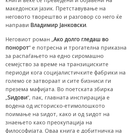
книги веќе се преведени и објавени на
македонски јазик. Претставување на
неговото творештво и разговор со него ќе
направи
Владимир Јанковски
.
Неговиот роман „
Ако долго гледаш во
понорот
“ е потресна и трогателна приказна
за распаѓањето на едно сиромашно
семејство за време на транзициските
периоди кога социјалистичките фабрики на
големо се затвораат и сите бизниси ги
презема мафијата. Во поетската збирка
„
Ѕидови
“, пак, главната инспирација е
водена од историско-етимолошкото
поимање на ѕидот, како и од ѕидот на
знаењето како преокупација на
философијата. Оваа книга е добитничка на