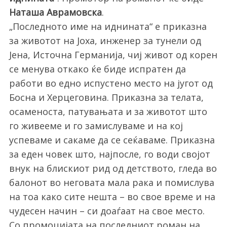
Наташа Аврамовска
.
„Последното име на иднината“ е приказна
за животот на Јоха, инженер за тунели од
Јена, Источна Германија, чиј живот од корен
се менува откако ќе биде испратен да
работи во едно испустено место на југот од
Босна и Херцеговина. Приказна за телата,
S
осаменоста, патувањата и за животот што
e
го живееме и го замислуваме и на кој
a
успеваме и сакаме да се сеќаваме. Приказна
r
c
за еден човек што, најпосле, го води својот
h
внук на блискиот рид од детството, гледа во
f
балонот во неговата мала рака и помислува
o
на тоа како сите нешта – во свое време и на
r
:
чудесен начин – си доаѓаат на свое место.
Со промоцијата на последниот роман на