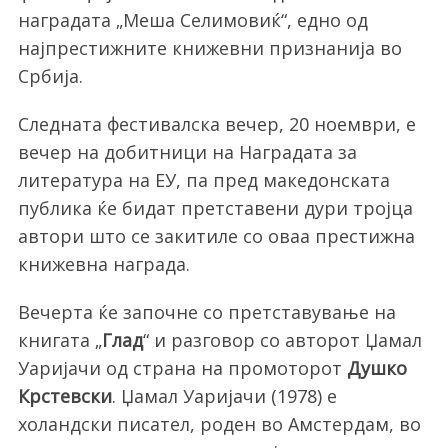
наградата „Меша Селимовиќ“, едно од
најпрестижните книжевни признанија во
Србија.
Следната фестивалска вечер, 20 ноември, е
вечер на добитници на Наградата за
литература на ЕУ, па пред македонската
публика ќе бидат претставени дури тројца
автори што се закитиле со оваа престижна
книжевна награда.
Вечерта ќе започне со претставување на
книгата „
Глад
“ и разговор со авторот Џамал
Уаријачи од страна на промоторот
Душко
Крстевски
. Џамал Уаријачи (1978) е
холандски писател, роден во Амстердам, во