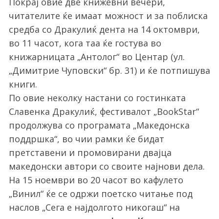
Покрај овие две книжевни вечери,
читателите ќе имаат можност и за поблиска
средба со Дракулиќ дента на 14 октомври,
во 11 часот, кога таа ќе гостува во
книжарницата „Антолог“ во Центар (ул.
„Димитрие Чуповски“ бр. 31) и ќе потпишува
книги.
По овие неколку настани со гостинката
Славенка Дракулиќ, фестивалот „BookStar“
продолжува со програмата „Македонска
поддршка“, во чии рамки ќе бидат
претставени и промовирани двајца
македонски автори со своите најнови дела.
На 15 ноември во 20 часот во кафулето
„Винил“ ќе се одржи поетско читање под
наслов „Сега е најдолгото никогаш“ на