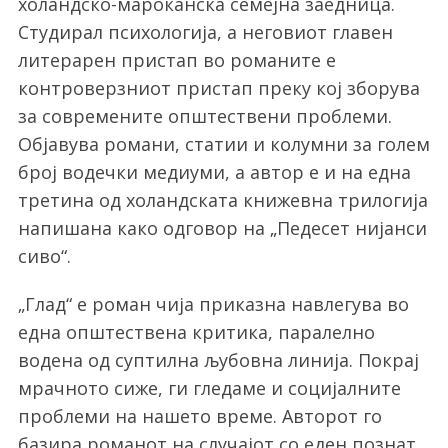
холандско-мароканска семејна заедница.
Студирал психологија, а неговиот главен
литерарен пристап во романите е
контроверзниот пристап преку кој зборува
за современите општествени проблеми.
Објавува романи, статии и колумни за голем
број водечки медиуми, а автор е и на една
третина од холандската книжевна трилогија
напишана како одговор на „Педесет нијанси
сиво“.
„Глад“ е роман чија приказна навлегува во
една општествена критика, паралелно
водена од суптилна љубовна линија. Покрај
мрачното сиже, ги гледаме и социјалните
проблеми на нашето време. Авторот го
базира романот на случајот со еден познат