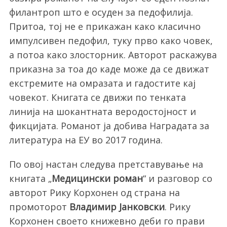
филантроп што е осуден за педофилија.
Притоа, тој не е прикажан како класично
импулсивен педофил, туку прво како човек,
а потоа како злосторник. Авторот раскажува
приказна за тоа до каде може да се движат
екстремите на омразата и гадостите кај
човекот. Книгата се движи по тенката
линија на шокантната веродостојност и
фикцијата. Романот ја добива Наградата за
литература на ЕУ во 2017 година.
По овој настан следува претставување на
книгата „
Медицински роман
“ и разговор со
авторот Рику Корхонен од страна на
промоторот
Владимир Јанковски
. Рику
Корхонен своето книжевно деби го прави