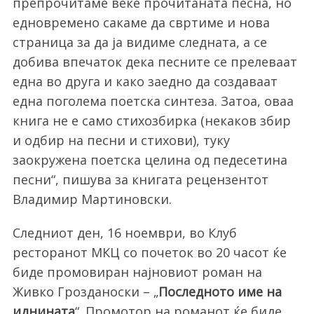
препрочитаме веќе прочитаната песна, но
едновремено сакаме да свртиме и нова
страница за да ја видиме следната, а се
добива впечаток дека песните се прелеваат
една во друга и како заедно да создаваат
една поголема поетска синтеза. Затоа, оваа
книга не е само стихозбирка (некаков збир
и одбир на песни и стихови), туку
заокружена поетска целина од педесетина
песни“, пишува за книгата рецензентот
Владимир Мартиновски.
Следниот ден, 16 ноември, во Клуб
ресторанот МКЦ со почеток во 20 часот ќе
биде промовиран најновиот роман на
Живко Грозданоски – „
Последното име на
иднината
“. Промотор на романот ќе биде