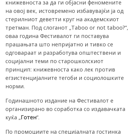
книжевноста за да ги објасни феномените
на овој век, истовремено избавувајќи ја од
стерилниот деветти круг на академскиот
третман. Под слоганот „Taboo or not taboo?“,
оваа година Фестивалот ги поставува
прашањата што непријатно и тивко се
одговараат и разработува општествени и
социјални теми по старошколскиот
принцип: книжевноста како лек против
егзистенцијалните тегоби и социолошките
норми.
Годинашното издание на Фестивалот е
организирано во соработка со издавачката
куќа „
Готен
“.
По промоциите на специјалната гостинка