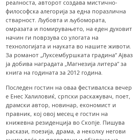
реалноста, авторот создава мистично-
философска алегорија за една поразлична
стварност. Љубовта и љубомората,
омразата и помирувањето, на еден духовит
начин ги поврзува со улогата на
технологијата и науката во нашите животи.
За романот „Луксембуршката градина“ Ајваз
ја добива наградата „Магнезија литера“ за
книга на годината за 2012 година.
Последен гостин на оваа фестивалска вечер
е Енес Халиловиќ, српски раскажувач, поет,
драмски автор, новинар, економист и
правник, кој овој месец е гостин на
книжевна резиденција во Скопје. Пишува
раскази, поезија, драма, а неколку негови