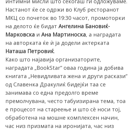
интимни мисли што секогаш ги одложуваме.
Настанот ќе се одржи во Клуб ресторанот
МКЦ со почеток во 19:30 часот, промоторки
на делото ќе бидат
Ангелина Бановиќ-
Марковска
и
Ана Мартиноска
, а наградата
на авторката ќе ѝ ја додели актерката
Наташа Петровиќ
.
Како што најавија организаторите,
наградата „BookStar“ оваа година ја добива
книгата „Невидливата жена и други раскази“
од Славенка Дракулиќ бидејќи таа се
занимава со една предолго време
премолчувана, често табуизирана тема, тоа
е процесот на стареење и што сè носи тој,
обработена на мошне комплексен начин,
час низ призмата на иронијата, час низ