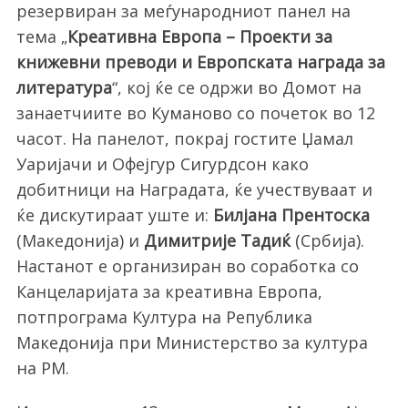
резервиран за меѓународниот панел на
тема „
Креативна Европа – Проекти за
книжевни преводи и Европската награда за
литература
“, кој ќе се одржи во Домот на
занаетчиите во Куманово со почеток во 12
часот. На панелот, покрај гостите Џамал
Уаријачи и Офејгур Сигурдсон како
добитници на Наградата, ќе учествуваат и
ќе дискутираат уште и:
Билјана Прентоска
(Македонија) и
Димитрије Тадиќ
(Србија).
Настанот е организиран во соработка со
Канцеларијата за креативна Европа,
потпрограма Култура на Република
Македонија при Министерство за култура
на РМ.