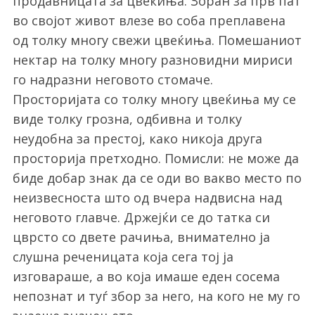
продавницата за цвеќиња. Зоран за прв пат
во својот живот влезе во соба преплавена
од толку многу свежи цвеќиња. Помешаниот
нектар на толку многу разновидни мириси
го надразни неговото стомаче.
Просторијата со толку многу цвеќиња му се
виде толку грозна, одбивна и толку
неудобна за престој, како никоја друга
просторија претходно. Помисли: не може да
биде добар знак да се оди во вакво место по
неизвесноста што од вчера надвисна над
неговото главче. Држејќи се до татка си
цврсто со двете рачиња, внимателно ја
слушна реченицата која сега тој ја
изговараше, а во која имаше еден сосема
непознат и туѓ збор за него, на кого не му го