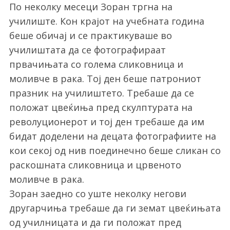
По неколку месеци Зоран тргна на
училиште. Кон крајот на учебната година
беше обичај и се практикуваше во
училиштата да се фотографираат
првачињата со голема сликовница и
моливче в рака. Тој ден беше патрониот
празник на училиштето. Требаше да се
положат цвеќиња пред скулптурата на
револуционерот и тој ден требаше да им
бидат доделени на децата фотографиите на
кои секој од нив поединечно беше сликан со
раскошната сликовница и црвеното
моливче в рака.
Зоран заедно со уште неколку негови
другарчиња требаше да ги земат цвеќињата
од училницата и да ги положат пред