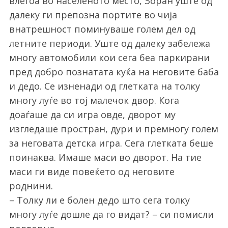
влегоа во населеното место, Зоран уште од
далеку ги препозна портите во чија
внатрешност поминуваше голем дел од
летните периоди. Уште од далеку забележа
многу автомобили кои сега беа паркирани
пред добро познатата куќа на неговите баба
и дедо. Се изненади од глетката на толку
многу луѓе во тој малечок двор. Кога
доаѓаше да си игра овде, дворот му
изгледаше простран, дури и премногу голем
за неговата детска игра. Сега глетката беше
поинаква. Имаше маси во дворот. На тие
маси ги виде повеќето од неговите
роднини.
– Толку ли е болен дедо што сега толку
многу луѓе дошле да го видат? – си помисли