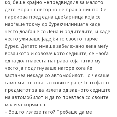
кој беше крајно непредвидлив за малото
дете. Зоран повторно не праша ништо. Се
паркираа пред една цвеќарница која се
наоѓаше токму до бурекчилницата каде
често доаѓаше со Лена и родителите, и каде
често уживаше јадејќи го своето парче
бурек. Детето имаше забележано дека меѓу
возачкото и совозачкото седиште, се наоѓа
една долгнавеста направа која татко му
често ја подигнуваше нагоре кога ќе
застанеа некаде со автомобилот. Го чекаше
само мигот кога татковите раце ќе го фатат
предметот за да излета од задното седиште
на автомобилот и да го превтаса со своите
мали чекорчиња.
– Зошто излезе тато? Требаше да ме