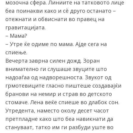
мозочна сфера. Линиите на татковото лице
беа поинакви како и сè друго останато –
отежнати и обвиснати во правец на
гравитацијата.
– Мама?
– Утре ќе одиме по мама. Ајде сега на
спиење.
Вечерта заврна силен дожд. Зоран
внимателно ги слушаше звуците што
надоаѓаа од надворешноста. Звукот од
грмотевиците гласно пиштеше создавајќи
бранови на немир и страв во детското
стомаче. Лена веќе спиеше во длабок сон.
Утредента, наместо околу десет часот
претпладне како што беа навикнати да
стануваат, татко им ги разбуди уште во