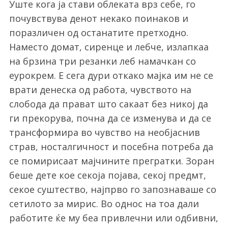
Уште кога ја стави облеката врз себе, го
почувствува денот некако поинаков и
поразличен од останатите претходно.
Наместо домат, сиренце и лебче, излапкаа
на брзина три резанки леб намачкан со
еурокрем. Е сега дури откако мајка им не се
врати денеска од работа, чувството на
слобода да прават што сакаат без никој да
ги прекорува, почна да се изменува и да се
трансформира во чувство на необјаснив
страв, носталгичност и посебна потреба да
се помирисаат мајчините прегратки. Зоран
беше дете кое секоја појава, секој предмт,
секое суштество, најпрво го запознаваше со
сетилото за мирис. Во однос на тоа дали
работите ќе му беа привлечни или одбивни,