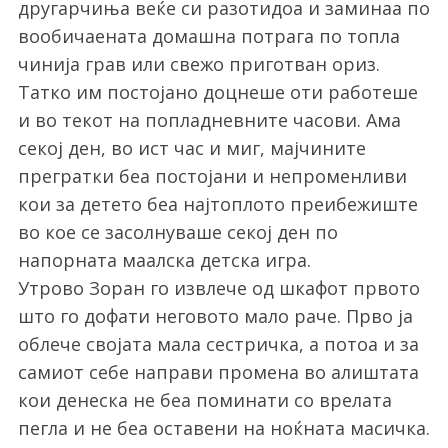
другарчиња веќе си разотидоа и заминаа по
вообичаената домашна потрага по топла
чинија грав или свежо приготван ориз.
Татко им постојано доцнеше оти работеше
и во текот на попладневните часови. Ама
секој ден, во ист час и миг, мајчините
прегратки беа постојани и непроменливи
кои за детето беа најтоплото преибежиште
во кое се засолнуваше секој ден по
напорната маалска детска игра.
Утрово Зоран го извлече од шкафот првото
што го дофати неговото мало раче. Прво ја
облече својата мала сестричка, а потоа и за
самиот себе направи промена во алиштата
кои денеска не беа поминати со врелата
пегла и не беа оставени на ноќната масичка.