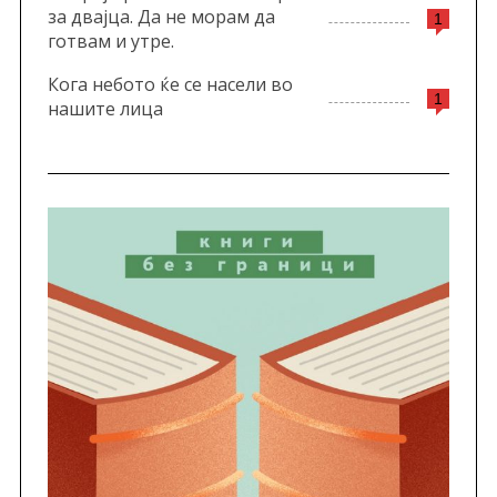
за двајца. Да не морам да
1
готвам и утре.
Кога небото ќе се насели во
1
нашите лица