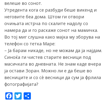
велеше во сонот.
Утредента кога се разбуди беше викенд и
неговите беа дома. Штом ги отвори
очињата истрча по скалите надолу со
намера да и го раскаже сонот на мамичка.
Во тој миг слушна како мајка му зборува на
телефон со тетка Маре:
– Ја барам никаде, но не можам да ја најдам.
Синоќа ги чистев старите весници под
масичката во дневната. Не знам каде вчера
ја остави Зоран. Можно ли е да беше во
весниците и со сè весници да сум ја фрлила
фотографијата?
F
T
S
a
w
h