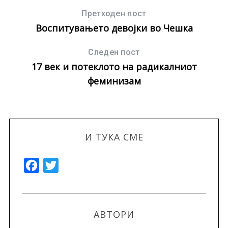
Претходен пост
Воспитувањето девојки во Чешка
Следен пост
17 век и потеклото на радикалниот
феминизам
И ТУКА СМЕ
F
T
a
w
c
i
e
t
АВТОРИ
b
t