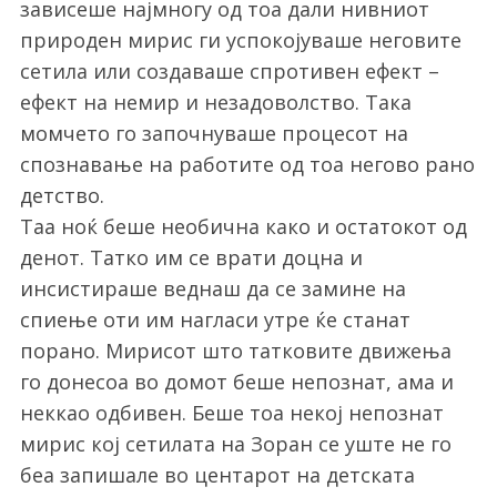
зависеше најмногу од тоа дали нивниот
природен мирис ги успокојуваше неговите
сетила или создаваше спротивен ефект –
ефект на немир и незадоволство. Така
момчето го започнуваше процесот на
спознавање на работите од тоа негово рано
детство.
Таа ноќ беше необична како и остатокот од
денот. Татко им се врати доцна и
инсистираше веднаш да се замине на
спиење оти им нагласи утре ќе станат
порано. Мирисот што татковите движења
го донесоа во домот беше непознат, ама и
неккао одбивен. Беше тоа некој непознат
мирис кој сетилата на Зоран се уште не го
беа запишале во центарот на детската