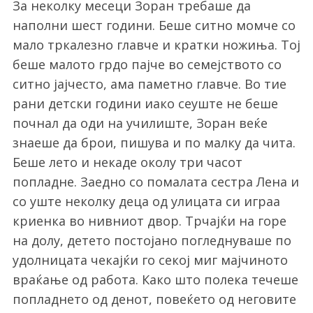
За неколку месеци Зоран требаше да
наполни шест години. Беше ситно момче со
мало тркалезно главче и кратки ножиња. Тој
беше малото грдо пајче во семејството со
ситно јајчесто, ама паметно главче. Во тие
рани детски години иако сеуште не беше
почнал да оди на училиште, Зоран веќе
знаеше да брои, пишува и по малку да чита.
Беше лето и некаде околу три часот
попладне. Заедно со помалата сестра Лена и
со уште неколку деца од улицата си играа
криенка во нивниот двор. Трчајќи на горе
на долу, детето постојано погледнуваше по
удолницата чекајќи го секој миг мајчиното
враќање од работа. Како што полека течеше
попладнето од денот, повеќето од неговите