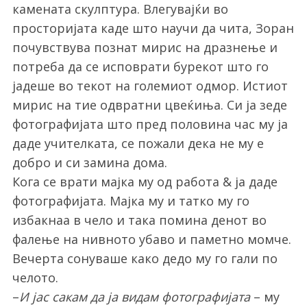
камената скулптура. Влегувајќи во
просторијата каде што научи да чита, Зоран
почувствува познат мирис на дразнење и
потреба да се исповрати бурекот што го
јадеше во текот на големиот одмор. Истиот
мирис на тие одвратни цвеќиња. Си ја зеде
фотографијата што пред половина час му ја
даде учителката, се пожали дека не му е
добро и си замина дома.
Кога се врати мајка му од работа & ја даде
фотографијата. Мајка му и татко му го
избакнаа в чело и така помина денот во
фалење на нивното убаво и паметно момче.
Вечерта сонуваше како дедо му го гали по
челото.
–
И јас сакам да ја видам фотографијата
– му