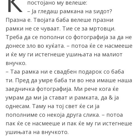
К
постојано му велеше:
– Ја гледаш рамкана на ѕидот?
Празна е. Твојата баба велеше празни
рамки не се чуваат. Тие се за мртовци.
Треба да се пополни со фотографија за да не
донесе зло во куќата. – потоа ќе се насмееше
и ќе му ги истегнеше ушињата на малиот
внучко.
– Таа рамка ни е свадбен подарок со баба
ти. Пред да умре баба ти во неа имаше наша
заедничка фотографија. Ми рече кога ќе
умрам да ми ја стават и рамката, да & ја
однесам. Таму на тој свет ќе си ја
пополниме со некоја друга слика. – потоа
пак ќе се насмееше и пак ќе му ги истегнеше
ушињата на внучкото.