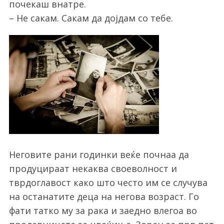
почекаш внатре.
– Не сакам. Сакам да дојдам со тебе.
Неговите рани годинки веќе почнаа да
продуцираат некаква своеволност и
тврдоглавост како што често им се случува
на останатите деца на негова возраст. Го
фати татко му за рака и заедно влегоа во