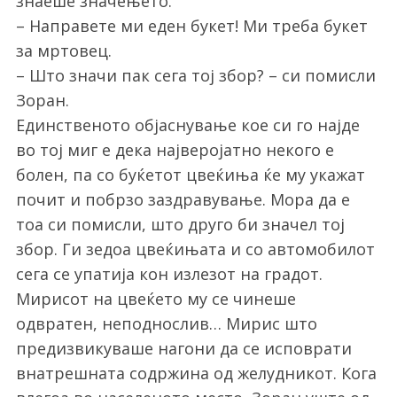
знаеше значењето.
– Направете ми еден букет! Ми треба букет
за мртовец.
– Што значи пак сега тој збор? – си помисли
Зоран.
Единственото објаснување кое си го најде
во тој миг е дека најверојатно некого е
болен, па со буќетот цвеќиња ќе му укажат
S
почит и побрзо заздравување. Мора да е
e
тоа си помисли, што друго би значел тој
a
r
збор. Ги зедоа цвеќињата и со автомобилот
c
сега се упатија кон излезот на градот.
h
Мирисот на цвеќето му се чинеше
f
одвратен, неподнослив… Мирис што
o
r
предизвикуваше нагони да се исповрати
:
внатрешната содржина од желудникот. Кога