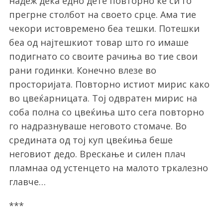
надеж дека едно дете повторно ќе си го
прегрне столбот на своето срце. Ама тие
чекори истовремено беа тешки. Потешки
беа од најтешкиот товар што го имаше
подигнато со своите рачиња во тие свои
рани годинки. Конечно влезе во
просторијата. Повторно истиот мирис како
во цвеќарницата. Тој одвратен мирис на
соба полна со цвеќиња што сега повторно
го надразнуваше неговото стомаче. Во
средината од тој куп цвеќиња беше
неговиот дедо. Врескање и силен плач
пламнаа од устенцето на малото тркалезно
главче…
***