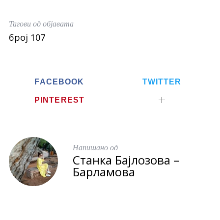
c
i
a
e
t
r
Тагови од објавата
b
t
e
број 107
o
e
o
r
k
FACEBOOK
TWITTER
PINTEREST
Напишано од
Станка Бајлозова –
Барламова