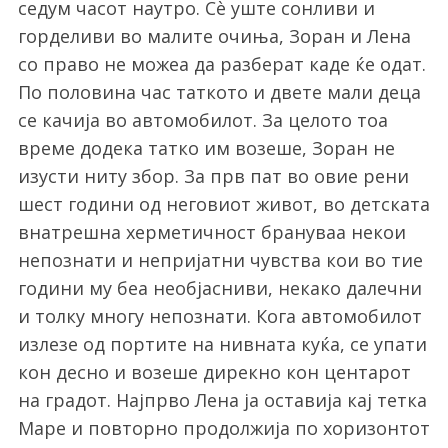
седум часот наутро. Сè уште сонливи и
горделиви во малите очиња, Зоран и Лена
со право не можеа да разберат каде ќе одат.
По половина час таткото и двете мали деца
се качија во автомобилот. За целото тоа
време додека татко им возеше, Зоран не
изусти ниту збор. За прв пат во овие рени
шест години од неговиот живот, во детската
внатрешна херметичност брануваа некои
непознати и непријатни чувства кои во тие
години му беа необјасниви, некако далечни
и толку многу непознати. Кога автомобилот
излезе од портите на нивната куќа, се упати
кон десно и возеше дирекно кон центарот
на градот. Најпрво Лена ја оставија кај тетка
Маре и повторно продолжија по хоризонтот