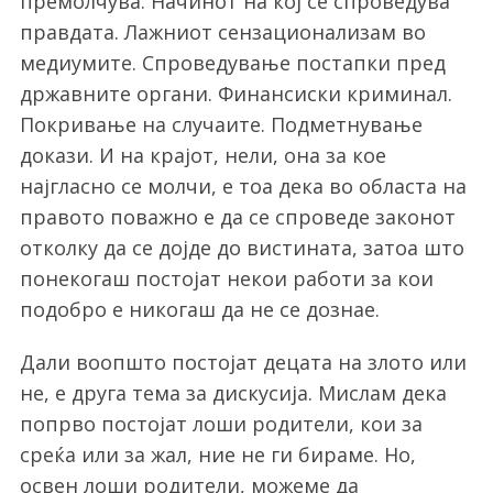
премолчува. Начинот на кој се спроведува
правдата. Лажниот сензационализам во
медиумите. Спроведување постапки пред
државните органи. Финансиски криминал.
Покривање на случаите. Подметнување
докази. И на крајот, нели, она за кое
најгласно се молчи, е тоа дека во областа на
правото поважно е да се спроведе законот
отколку да се дојде до вистината, затоа што
понекогаш постојат некои работи за кои
подобро е никогаш да не се дознае.
Дали воопшто постојат децата на злото или
не, е друга тема за дискусија. Мислам дека
попрво постојат лоши родители, кои за
среќа или за жал, ние не ги бираме. Но,
освен лоши родители, можеме да