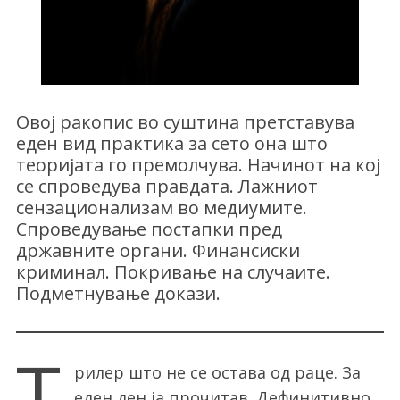
Овој ракопис во суштина претставува
еден вид практика за сето она што
теоријата го премолчува. Начинот на кој
се спроведува правдата. Лажниот
сензационализам во медиумите.
Спроведување постапки пред
државните органи. Финансиски
криминал. Покривање на случаите.
Подметнување докази.
Т
рилер што не се остава од раце. За
еден ден ја прочитав. Дефинитивно