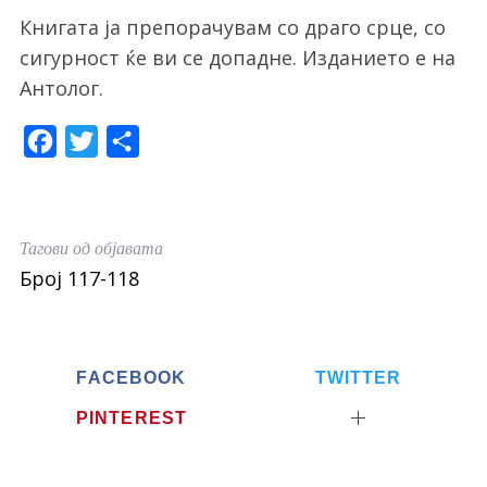
Книгата ја препорачувам со драго срце, со
сигурност ќе ви се допадне. Изданието е на
Антолог.
F
T
S
a
w
h
c
i
a
e
t
r
Тагови од објавата
b
t
e
Број 117-118
o
e
o
r
k
FACEBOOK
TWITTER
S
PINTEREST
e
a
r