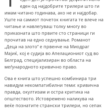
еден од најдобрите трилери што ги
имам читано годинава, ако не и најдобар.
Уште на самиот почеток книгата те влече на
читање и навлегуваш толку многу во
приказната што првите сто страници ги
прочитав на едно седнување. Романот
„Деца на злото“ е првенче на Миодраг
Мајиќ, кој е судија во Апелациониот суд во
Белград, специјализиран во областа на
меѓународното кривично право.
Ова е книга што успешно комбинира три
навидум некомпатибилни теми: кривична
правда, окултизам и остра критика на
општеството. Истовремено наликува на
веќе познатите странски трилери, но сепак