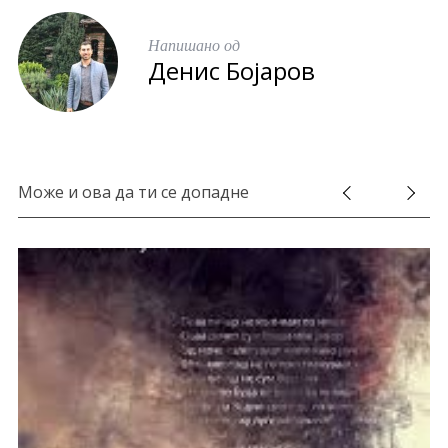
c
h
Напишано од
f
Денис Бојаров
o
r
:
Може и ова да ти се допадне