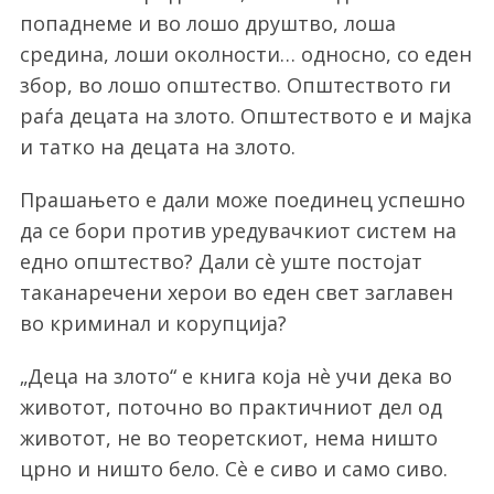
попаднеме и во лошо друштво, лоша
средина, лоши околности… односно, со еден
збор, во лошо општество. Општеството ги
раѓа децата на злото. Општеството е и мајка
и татко на децата на злото.
Прашањето е дали може поединец успешно
да се бори против уредувачкиот систем на
едно општество? Дали сè уште постојат
таканаречени херои во еден свет заглавен
во криминал и корупција?
„Деца на злото“ е книга која нè учи дека во
животот, поточно во практичниот дел од
животот, не во теоретскиот, нема ништо
црно и ништо бело. Сè е сиво и само сиво.