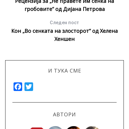
Рецензија за „Не правете им сенка на
гробовите“ од Дијана Петрова
Следен пост
Кон „Во сенката на злосторот“ од Хелена
Хеншен
И ТУКА СМЕ
F
T
a
w
c
i
e
t
АВТОРИ
b
t