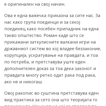
е оригинален на свој начин.
Ова е една важечка приказна за сите нас. За
нас како група поединци и за секој
поединец како посебен припадник на една
такво општество. Роман каде што се
прикажани заткулисните валкани игри на
државниот систем во кој владее беззаконие,
корупција, ускратување на правдата, и тоа
по потреба, и претставува уште еден
дополнителен доказ за тоа дека законот и
правдата многу ретко одат рака под рака,
ако не и никогаш.
Овој ракопис во суштина претставува еден
вид практика за сето она што теоријата го