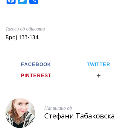
a
w
h
c
i
a
e
t
r
Тагови од објавата
b
t
e
Број 133-134
o
e
o
r
k
FACEBOOK
TWITTER
PINTEREST
Напишано од
Стефани Табаковска