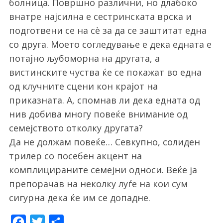
болница. Површно различни, но длабоко
внатре најсилна е сестринската врска и
подготвени се на сè за да се заштитат една
со друга. Моето согледување е дека едната е
потајно љубоморна на другата, а
вистинските чуства ќе се покажат во една
од клучните сцени кон крајот на
приказната. А, спомнав ли дека едната од
нив добива многу повеќе внимание од
семејството отколку другата?
Да не должам повеќе… Севкупно, солиден
трилер со посебен акцент на
комплицираните семејни односи. Веќе ја
препорачав на неколку луѓе на кои сум
сигурна дека ќе им се допадне.
F
T
S