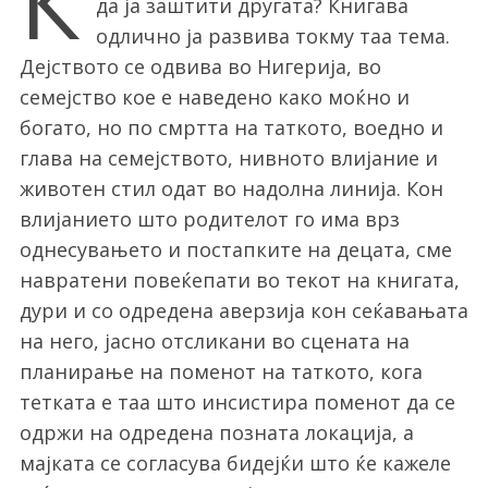
К
да ја заштити другата? Книгава
одлично ја развива токму таа тема.
Дејството се одвива во Нигерија, во
семејство кое е наведено како моќно и
богато, но по смртта на таткото, воедно и
глава на семејството, нивното влијание и
животен стил одат во надолна линија. Кон
влијанието што родителот го има врз
однесувањето и постапките на децата, сме
навратени повеќепати во текот на книгата,
дури и со одредена аверзија кон сеќавањата
на него, јасно отсликани во сцената на
планирање на поменот на таткото, кога
тетката е таа што инсистира поменот да се
одржи на одредена позната локација, а
мајката се согласува бидејќи што ќе кажеле