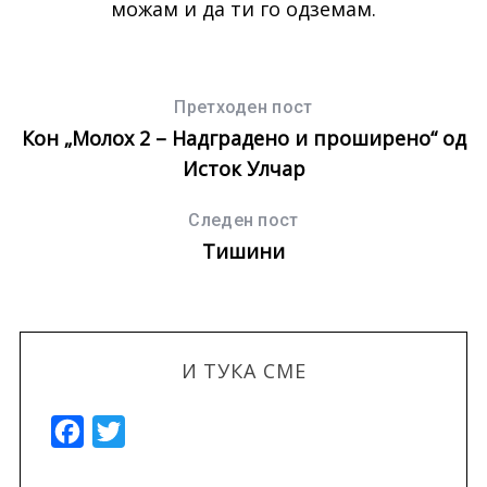
можам и да ти го одземам.
Претходен пост
Кон „Молох 2 – Надградено и проширено“ од
Исток Улчар
Следен пост
Тишини
И ТУКА СМЕ
F
T
a
w