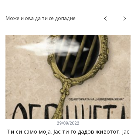
S
e
Може и ова да ти се допадне
a
r
c
h
f
o
r
:
29/09/2022
Ти си само моја. Јас ти го дадов животот. Јас