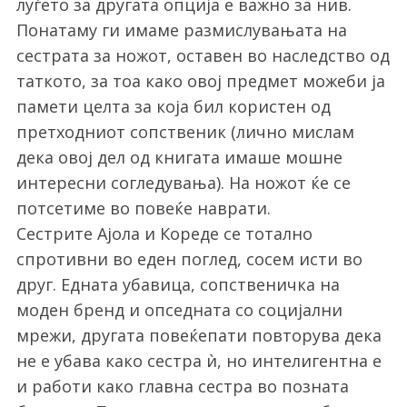
луѓето за другата опција е важно за нив.
Понатаму ги имаме размислувањата на
сестрата за ножот, оставен во наследство од
таткото, за тоа како овој предмет можеби ја
памети целта за која бил користен од
претходниот сопственик (лично мислам
дека овој дел од книгата имаше мошне
интересни согледувања). На ножот ќе се
потсетиме во повеќе наврати.
Сестрите Ајола и Кореде се тотално
спротивни во еден поглед, сосем исти во
друг. Едната убавица, сопственичка на
моден бренд и опседната со социјални
мрежи, другата повеќепати повторува дека
не е убава како сестра ѝ, но интелигентна е
и работи како главна сестра во позната