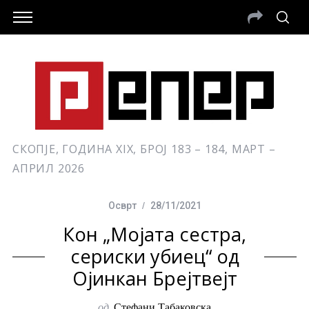
СКОПЈЕ, ГОДИНА XIX, БРОЈ 183 – 184, МАРТ –
АПРИЛ 2026
Осврт
28/11/2021
Кон „Мојата сестра,
сериски убиец“ од
Ојинкан Брејтвејт
од
Стефани Табаковска