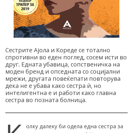
Сестрите Ајола и Кореде се тотално
спротивни во еден поглед, сосем исти во
друг. Едната убавица, сопственичка на
моден бренд и опседната со социјални
мрежи, другата повеќепати повторува
дека не е убава како сестра ѝ, но
интелигентна е и работи како главна
сестра во позната болница.
олку далеку би одела една сестра за