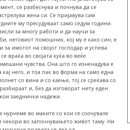
мент, се разбеснува и почнува да се
астрелува жена си. Се пријавува сам
судиите му пресудуваат само седум години.
мисли за многу работи и да научи за
би, неговиот помошник, кој му е како син, е
и за имотот на својот господар и успева
се враќа во својата куќа во веќе
мешани чувства. Она што го изненадува е
 кај него, и тоа пак во форма на само една
олнет со вина и со каење, тој се среќава со
 разбираат и, без да изговорат ниту еден
екои заеднички надежи.
а нурнеме во маките со кои се соочувале
 чекори во започнувањето живот таму. Ни
 морални правила се дел од