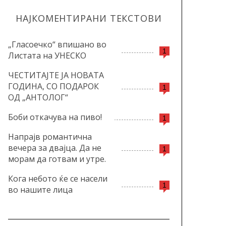
НАЈКОМЕНТИРАНИ ТЕКСТОВИ
„Гласоечко“ впишано во
1
Листата на УНЕСКО
ЧЕСТИТАЈТЕ ЈА НОВАТА
ГОДИНА, СО ПОДАРОК
1
ОД „АНТОЛОГ“
Боби откачува на пиво!
1
Напрајв романтична
вечера за двајца. Да не
1
морам да готвам и утре.
Кога небото ќе се насели
1
во нашите лица