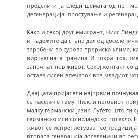
предели и ја следи шемата од пет мо
дегенерација, простување и регенерац
Како и секој друг емигрант, Нилс Линд
и надежите да стане дел од доселеничк
заробени во сурова прериска клима, к
виртуелната граница. И покрај тоа, ти
започнат нов живот. Секој контакт со 
остава силен впечаток врз младиот чо
Двајцата пријатели најпрвин почнуваа
се населиле таму. Нилс и неговиот при
малку германски јазик. Луѓето што ги с
германско или со исландско потекло. 
живот се испреплетуваат со традицијат
втората генерација доселеници во реги