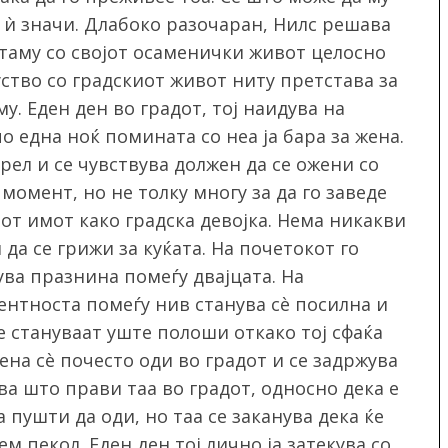
у ѝ значи. Длабоко разочаран, Нилс решава
атаму со својот осаменички живот целосно
ство со градскиот живот ниту претстава за
му. Еден ден во градот, тој наидува на
о една ноќ помината со неа ја бара за жена.
рел и се чувствува должен да се ожени со
 момент, но не толку многу за да го заведе
иот имот како градска девојка. Нема никакви
да се грижи за куќата. На почетокот го
ува празнина помеѓу двајцата. На
ентноста помеѓу нив станува сè посилна и
е стануваат уште полоши откако тој сфаќа
жена сè почесто оди во градот и се задржува
ва што прави таа во градот, односно дека е
а пушти да оди, но таа се заканува дека ќе
м пекол. Еден ден тој лично ја затекува со