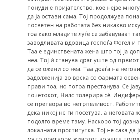
понуди е пријателство, кое нејзе мног
да ја остави сама. Тој продолжува пон
посветен на работата без никакво иску
тоа како младите луѓе се забавуваат та
заводливата вдовица госпоѓа Фогел и п
Таа е единствената жена што тој ја доп
неа. Тој ѝ станува драг уште од првиот
да се ожени со неа. Таа доаѓа на негов
задолженија во врска со фармата освен 
прави тоа, но потоа престанува. Се јав
почетокот, Нилс толерира сè. Индифер
се претвора во нетрпеливост. Работит
дека никој не ги посетува, а неговата 
подолго време таму. Наскоро тој дозна
локалната проститутка. Тој не сака да ј
му го претвори животот во уште поголе