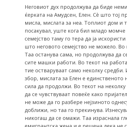
Неговиот дух продолжува да биде немир
ќерката на Амудсен, Елен. Сè што тој п
мисла, мислата за неа. Топлиот дом и т
посакувал, уште кога бил младо момче
семејство таму го тера да ја искористи
што неговото семејство не можело. Во
Таа останува сама, но продолжува да се
сите машки работи. Во текот на работа
тие остваруваат само неколку средби. 
збор, мислата за Елен е единственото
сила да продолжи. Во текот на неколку
да се чувствуваат повеќе како пријате
не може да го разбере нејзиното однес
доближи, но таа го прекинува. Изнесув
никогаш да се омажи. Таа израснала гл
емигрантска жена и е решена дека не с