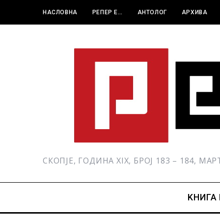
НАСЛОВНА
РЕПЕР Е…
АНТОЛОГ
АРХИВА
СКОПЈЕ, ГОДИНА XIX, БРОЈ 183 – 184, МА
KНИГА