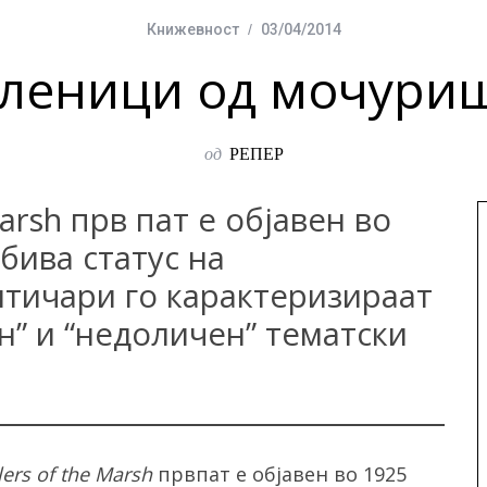
Книжевност
03/04/2014
леници од мочури
од
РЕПЕР
arsh прв пат е објавен во
бива статус на
итичари го карактеризираат
” и “недоличен” тематски
lers of the Marsh
првпат е објавен во 1925