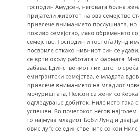
господин Амудсен, неговата болна жена
пријатели животот на ова семејство ст
привлече вниманието послушната, но п
S
поживо семејство, иако обременето со
e
семејство. Господин и госпоѓа Лунд има
a
посвоиле откако нивниот син се удавил
r
се врти околу работата и фармата. Мно
c
h
забава. Единствениот лик што го среќа
f
емигрантски семејства, е младата вдови
o
привлече вниманието на младиот чове
r
мочуриштата, Нелсон се жени со ќеркат
:
одгледување добиток. Нилс исто така с
успешен. Во почетокот негов најголем
го најмува младиот Боби Лунд и двајца
овие луѓе се единствените со кои Нил