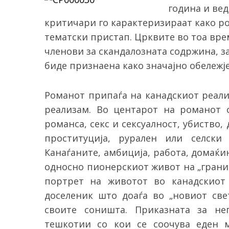
година и ве
критичари го карактеризираат како ро
тематски пристап. Црквите во тоа вр
членови за скандалозната содржина, з
биде признаена како значајно обележје
Романот припаѓа на канадскиот реали
реализам. Во центарот на романот 
романса, секс и сексуалност, убиство,
проституција, рурален или селск
Канаѓаните, амбиција, работа, домаќин
односно пионерскиот живот на „границ
портрет на животот во канадскиот
доселеник што доаѓа во „новиот све
своите соништа. Приказната за не
тешкотии со кои се соочува еден 