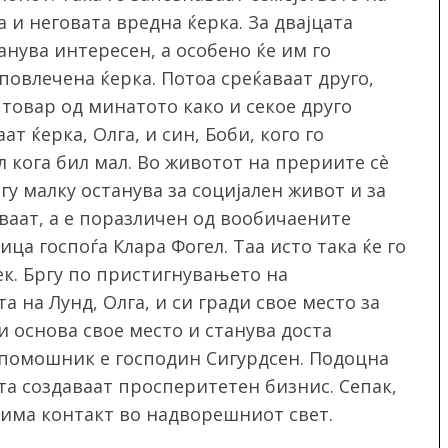
 и неговата вредна ќерка. За двајцата
анува интересен, а особено ќе им го
овлечена ќерка. Потоа среќаваат друго,
 товар од минатото како и секое друго
ат ќерка, Олга, и син, Боби, кого го
 кога бил мал. Во животот на прериите сè
гу малку останува за социјален живот и за
ваат, а е поразличен од вообичаените
ца госпоѓа Клара Фогел. Таа исто така ќе го
к. Бргу по пристигнувањето на
а на Лунд, Олга, и си гради свое
место за
и основа свое место и станува доста
 помошник е господин Сигурдсен. Подоцна
та создаваат просперитетен бизнис. Сепак,
с има контакт во надворешниот свет.