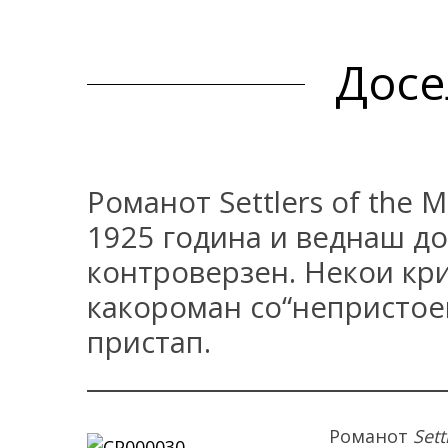
Досе
Романот Settlers of the M
1925 година и веднаш до
контроверзен. Некои кр
какороман со“непристоен
пристап.
Романот
Sett