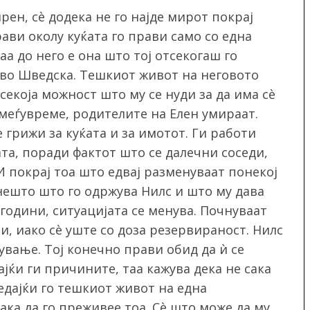
ен, сè додека не го најде мирот покрај
рави околу куќата го прави само со една
аа до него е она што тој отсекогаш го
 во Шведска. Тешкиот живот на неговото
 секоја можност што му се нуди за да има сè
 меѓувреме, родителите на Елен умираат.
 грижи за куќата и за имотот. Ги работи
та, поради фактот што се далечни соседи,
И покрај тоа што едвај разменуваат понекој
 нешто што го одржува Нилс и што му дава
 години, ситуацијата се менува. Почнуваат
ли, иако сè уште со доза резервираност. Нилс
ување. Тој конечно прави обид да ѝ се
ајќи ги причините, таа кажува дека не сака
едајќи го тешкиот живот на една
ака да го преживее тоа. Сè што може да му