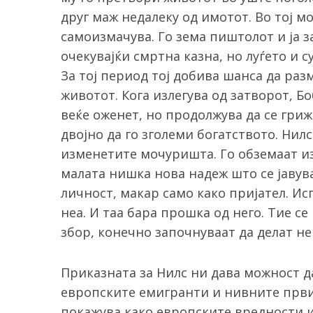
друг маж недалеку од имотот. Во тој мо
самоизмачува. Го зема пиштолот и ја з
очекувајќи смртна казна, но луѓето и 
За тој период тој добива шанса да раз
животот. Кога излегува од затворот, Бо
веќе оженет, но продолжува да се гриж
двојно да го зголеми богатството. Нилс 
изменетите мочуришта. Го обземаат из
малата нишка нова надеж што се јавува
личност, макар само како пријател. Исп
неа. И таа бара прошка од него. Тие се
збор, конечно започнуваат да делат н
Приказната за Нилс ни дава можност д
европските емигранти и нивните први
покажува како европските вредности и