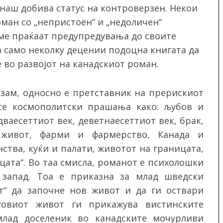
днаш добива статус на контроверзен. Некои
ман со „непристоен“ и „недоличен“
еме праќаат предупредувања до своите
а само неколку децении подоцна книгата да
 во развојот на канадскиот роман.
зам, односно е претставник на прерискиот
се космополитски прашања како: љубов и
 дваесеттиот век, деветнаесеттиот век, брак,
и живот, фарми и фармерство, Канада и
ства, куќи и палати, животот на границата,
ата“. Во таа смисла, романот е психолошки
 запад. Тоа е приказна за млад шведски
т“ да започне нов живот и да ги оствари
говиот живот ги прикажува вистинските
млад доселеник во канадските мочурливи