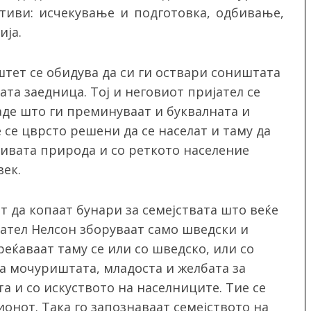
тиви: исчекување и подготовка, одбивање,
ија.
штет се обидува да си ги оствари соништата
ата заедница. Тој и неговиот пријател се
аде што ги преминуваат и буквалната и
е се цврсто решени да се населат и таму да
дивата природа и со реткото население
век.
т да копаат бунари за семејствата што веќе
јател Нелсон зборуваат само шведски и
реќаваат таму се или со шведско, или со
На мочуриштата, младоста и желбата за
а и со искуството на населниците. Тие се
онот. Така го запознаваат семејството на